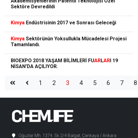
Akademisyenlerinin Patentli Teknolojisi Özel
Sektöre Devredildi
Kimya
Endüstrisinin 2017 ve Sonrası Geleceği
Kimya
Sektörünün Yoksullukla Mücadelesi Projesi
Tamamlandı.
BIOEXPO 2018 YAŞAM BİLİMLERİ FU
AR
L
AR
I 19
NİSAN’DA AÇILIYOR.
1
2
3
4
5
6
7
8
Oğuzlar Mh. 1374. Sk 2/4 Balgat, Çankaya / Ankara