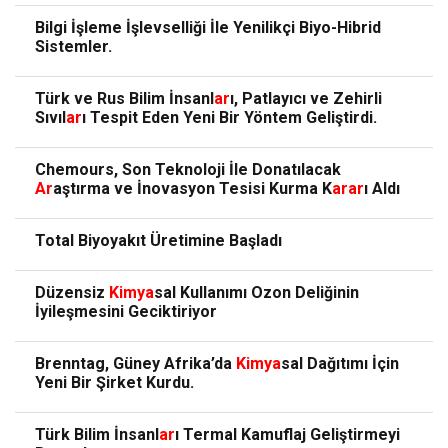
Bilgi İşleme İşlevselliği İle Yenilikçi Biyo-Hibrid
Sistemler.
Türk ve Rus Bilim İnsanl
ar
ı, Patlayıcı ve Zehirli
Sıvıl
ar
ı Tespit Eden Yeni Bir Yöntem Geliştirdi.
Chemours, Son Teknoloji İle Donatılacak
Ar
aştırma ve İnovasyon Tesisi Kurma K
ar
ar
ı Aldı
Total Biyoyakıt Üretimine Başladı
Düzensiz
Kimya
sal Kullanımı Ozon Deliğinin
İyileşmesini Geciktiriyor
Brenntag, Güney Afrika’da
Kimya
sal Dağıtımı İçin
Yeni Bir Şirket Kurdu.
Türk Bilim İnsanl
ar
ı Termal Kamuflaj Geliştirmeyi