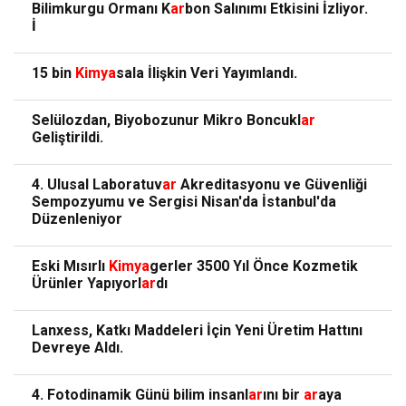
Bilimkurgu Ormanı K
ar
bon Salınımı Etkisini İzliyor.
İ
15 bin
Kimya
sala İlişkin Veri Yayımlandı.
Selülozdan, Biyobozunur Mikro Boncukl
ar
Geliştirildi.
4. Ulusal Laboratuv
ar
Akreditasyonu ve Güvenliği
Sempozyumu ve Sergisi Nisan'da İstanbul'da
Düzenleniyor
Eski Mısırlı
Kimya
gerler 3500 Yıl Önce Kozmetik
Ürünler Yapıyorl
ar
dı
Lanxess, Katkı Maddeleri İçin Yeni Üretim Hattını
Devreye Aldı.
4. Fotodinamik Günü bilim insanl
ar
ını bir
ar
aya