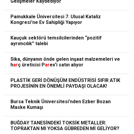
Gelişmeler Kaydediyor
Pamukkale Üniversitesi 7. Ulusal Kataliz
Kongresi’ne Ev Sahipliği Yapıyor
Kauçuk sektörü temsilcilerinden “pozitif
ayrımcılık” talebi
Sika, dünyanın önde gelen inşaat malzemeleri ve
h
ar
ç üreticisi P
ar
ex'i satın alıyor
PLASTİK GERİ DÖNÜŞÜM ENDÜSTRİSİ SIFIR ATIK
PROJESİNİN EN ÖNEMLİ PAYDAŞI OLACAK!
Bursa Teknik Üniversitesi'nden Ezber Bozan
Maske Kumaşı
BUĞDAY TANESİNDEKİ TOKSİK METALLER:
TOPRAKTAN MI YOKSA GÜBREDEN Mİ GELİYOR?