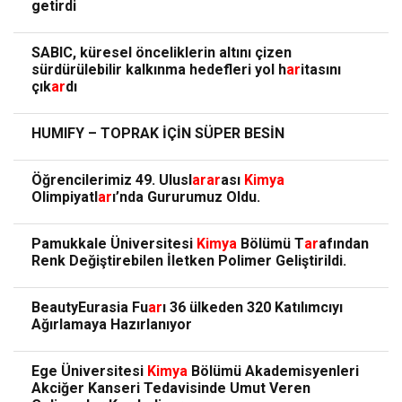
getirdi
SABIC, küresel önceliklerin altını çizen
sürdürülebilir kalkınma hedefleri yol h
ar
itasını
çık
ar
dı
HUMIFY – TOPRAK İÇİN SÜPER BESİN
Öğrencilerimiz 49. Ulusl
ar
ar
ası
Kimya
Olimpiyatl
ar
ı’nda Gururumuz Oldu.
Pamukkale Üniversitesi
Kimya
Bölümü T
ar
afından
Renk Değiştirebilen İletken Polimer Geliştirildi.
BeautyEurasia Fu
ar
ı 36 ülkeden 320 Katılımcıyı
Ağırlamaya Hazırlanıyor
Ege Üniversitesi
Kimya
Bölümü Akademisyenleri
Akciğer Kanseri Tedavisinde Umut Veren