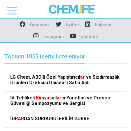
Chemlife - Basılı ve D
facebook
twitter
linkedin
instagram
youtube
Toplam 1053 içerik listeleniyor
LG Chem, ABD'li Özel Yapıştırıcıl
ar
ve Sızdırmazlık
Ürünleri Üreticisi Uniseal'i Satın Aldı
IV. Tehlikeli
Kimya
sall
ar
ın Yönetimi ve Proses
Güvenliği Sempozyumu ve Sergisi
İDR
AR
DAN SÜRDÜRÜLEBİLİR GÜBRE