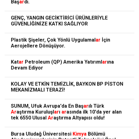
Baş
ar
dı.
GENÇ, YANGIN GECİKTİRİCİ ÜRÜNLERİYLE
GÜVENLİĞİNİZE KATKI SAĞLIYOR
Plastik Şişeler, Çok Yönlü Uygulamal
ar
İçin
Aerojellere Dönüşüyor.
Kat
ar
Petroleum (QP) Amerika Yatırıml
ar
ına
Devam Ediyor
KOLAY VE ETKİN TEMİZLİK, BAYKON BP PİSTON
MEKANİZMALI TERAZİ!
SUNUM, Ufuk Avrupa'da En Baş
ar
ılı Türk
Ar
aştırma Kuruluşl
ar
ı
ar
asında ilk 10'da yer alan
tek 6550 Ulusal
Ar
aştırma Altyapısı oldu!
Bursa Uludağ Üniversitesi
Kimya
Bölümü