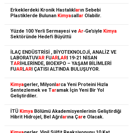
Erkeklerdeki Kronik Hastalıkl
ar
ın Sebebi
Plastiklerde Bulunan
Kimya
sall
ar
Olabilir.
Yüzde 100 Yerli Sermayesi ve
Ar
-Ge’siyle
Kimya
Sektöründe Hedefi Büyüttü
İLAÇ ENDÜSTRİSİ , BİYOTEKNOLOJİ, ANALİZ VE
LABORATUV
AR
FU
AR
L
AR
I 19-21 NİSAN
T
AR
İHLERİNDE, BIOEXPO – YAŞAM BİLİMLERİ
FU
AR
L
AR
I ÇATISI ALTINDA BULUŞUYOR.
Kimya
gerler, Milyonl
ar
ca Yeni Proteini Hızla
Sentezlemek ve T
ar
amak İçin Yeni Bir Yol
Geliştirdiler.
İTÜ
Kimya
Bölümü Akademisyenlerinin Geliştirdiği
Hibrit Hidrojel, Bel Ağrıl
ar
ına Ç
ar
e Olacak.
Kimya
gerler, Vinil Sülfit Reaksiyonunu 10 Kat