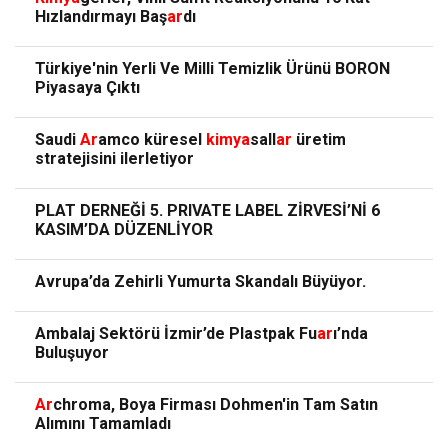
Hızlandırmayı Baş
ar
dı
Türkiye'nin Yerli Ve Milli Temizlik Ürünü BORON
Piyasaya Çıktı
Saudi
Ar
amco küresel
kimya
sall
ar
üretim
stratejisini ilerletiyor
PLAT DERNEĞİ 5. PRIVATE LABEL ZİRVESİ’Nİ 6
KASIM’DA DÜZENLİYOR
Avrupa’da Zehirli Yumurta Skandalı Büyüyor.
Ambalaj Sektörü İzmir’de Plastpak Fu
ar
ı’nda
Buluşuyor
Ar
chroma, Boya Firması Dohmen'in Tam Satın
Alımını Tamamladı