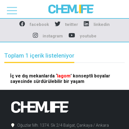
Chemlife - Basılı ve D
facebook
twitter
linkedin
instagram
youtube
Toplam 1 içerik listeleniyor
İç ve dış mekanlarda ‘
lagom
’ konseptli boyalar
sayesinde sürdürülebilir bir yaşam
Oğuzlar Mh. 1374. Sk 2/4 Balgat, Çankaya / Ankara