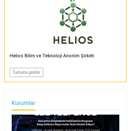
s Bilim ve Teknoloji Anonim Şirketi
PLASM
Tumunu goster
Kurumlar