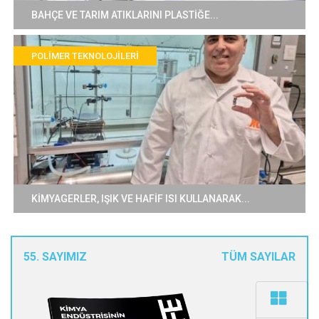
BAHÇE VE TARIM ATIKLARINI PLASTİĞE...
POLIMER TEKNOLOJILERI
KİMYAGERLER, IŞIK VE HAFİF ISI KULLANARAK...
55. SAYIMIZ
TÜM SAYILAR