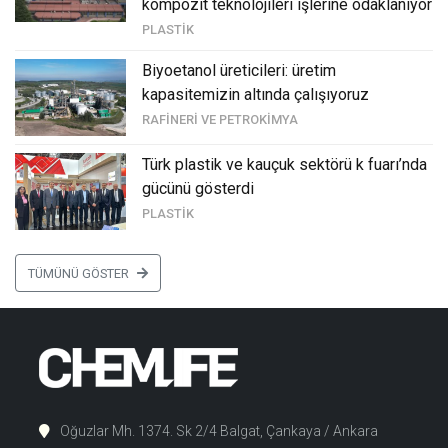
kompozi̇t teknoloji̇leri̇ i̇şleri̇ne odaklaniyor
PLASTIK
bi̇yoetanol üreti̇ci̇leri̇: üreti̇m
kapasi̇temi̇zi̇n altinda çalişiyoruz
RAFINERI VE PETROKIMYA
türk plasti̇k ve kauçuk sektörü k fuari’nda
gücünü gösterdi̇
PLASTIK
TÜMÜNÜ GÖSTER
Oğuzlar Mh. 1374. Sk 2/4 Balgat, Çankaya / Ankara