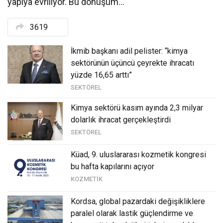
yapıya evriliyor. Bu dönüşüm...
3619
i̇kmi̇b başkani adi̇l peli̇ster: “kimya
sektörünün üçüncü çeyrekte ihracatı
yüzde 16,65 arttı”
SEKTÖREL
ki̇mya sektörü kasim ayinda 2,3 mi̇lyar
dolarlik i̇hracat gerçekleşti̇rdi̇
SEKTÖREL
küad, 9. uluslararasi kozmeti̇k kongresi̇
bu hafta kapilarini açiyor
KOZMETIK
kordsa, global pazardaki̇ deği̇şi̇kli̇klere
paralel olarak lasti̇k güçlendi̇rme ve