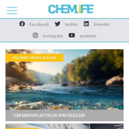
Chemlife - Basılı ve D
facebook
twitter
linkedin
instagram
youtube
POLIMER TEKNOLOJILERI
TÜM MİKROPLASTİKLER AYNI DEĞİLDİR