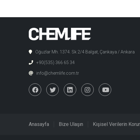
Oğuzlar Mh. 1374. Sk 2/4 Balgat, Çankaya / Ankara
+90(535) 366 65 34
info@chemlife.com.tr
Anasayfa
Bize Ulaşın
Kişisel Verilerin Kor