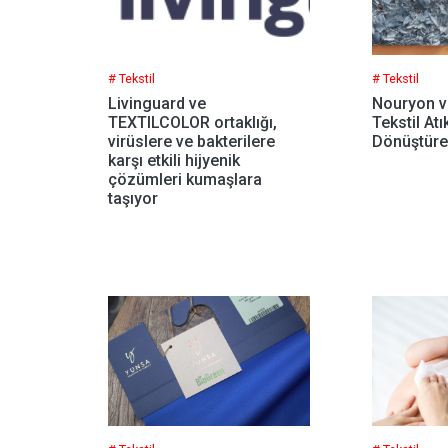
# Tekstil
# Tekstil
Livinguard ve
Nouryon v
TEXTILCOLOR ortaklığı,
Tekstil Atı
virüslere ve bakterilere
Dönüştür
karşı etkili hijyenik
çözümleri kumaşlara
taşıyor