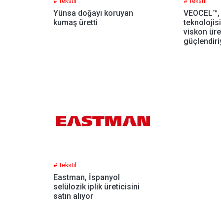
# Tekstil
# Tekstil
Yünsa doğayı koruyan
VEOCEL™,
kumaş üretti
teknolojisi
viskon üre
güçlendiri
# Tekstil
Eastman, İspanyol
selülozik iplik üreticisini
satın alıyor