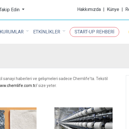
ijital Kimya Dergisi
Hakkımızda
|
Künye
|
R
 Takip Edin
KURUMLAR
ETKİNLİKLER
START-UP REHBERİ
kstil sanayi haberleri ve gelişmeleri sadece Chemlife'ta. Tekstil
www.chemlife.com.tr/
size yeter.