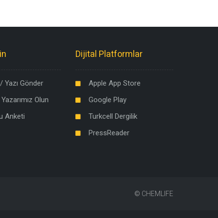
in
Dijital Platformlar
/ Yazı Gönder
Apple App Store
 Yazarımız Olun
Google Play
u Anketi
Turkcell Dergilik
PressReader
©
CHEMLIFE