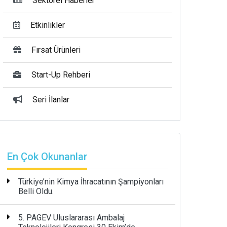
Sektörel Haberler
Etkinlikler
Fırsat Ürünleri
Start-Up Rehberi
Seri İlanlar
En Çok Okunanlar
Türkiye’nin Kimya İhracatının Şampiyonları
Belli Oldu.
5. PAGEV Uluslararası Ambalaj