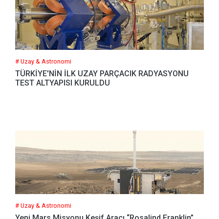
# Uzay & Astronomi
TÜRKİYE'NİN İLK UZAY PARÇACIK RADYASYONU
TEST ALTYAPISI KURULDU
# Uzay & Astronomi
Yeni Mars Misyonu Keşif Aracı “Rosalind Franklin”