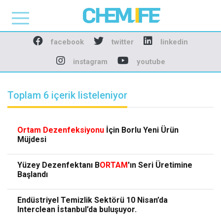
Chemlife - Basılı ve D
facebook
twitter
linkedin
instagram
youtube
Toplam 6 içerik listeleniyor
Ortam
Dezenfeksiyonu
İçin Borlu Yeni Ürün
Müjdesi
Yüzey Dezenfektanı B
ORTAM
'ın Seri Üretimine
Başlandı
Endüstriyel Temizlik Sektörü 10 Nisan’da
Interclean İstanbul’da buluşuyor.