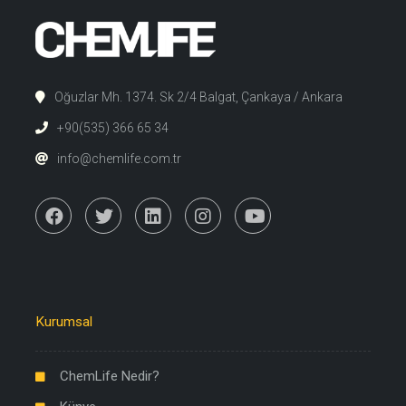
Oğuzlar Mh. 1374. Sk 2/4 Balgat, Çankaya / Ankara
+90(535) 366 65 34
info@chemlife.com.tr
Kurumsal
ChemLife Nedir?