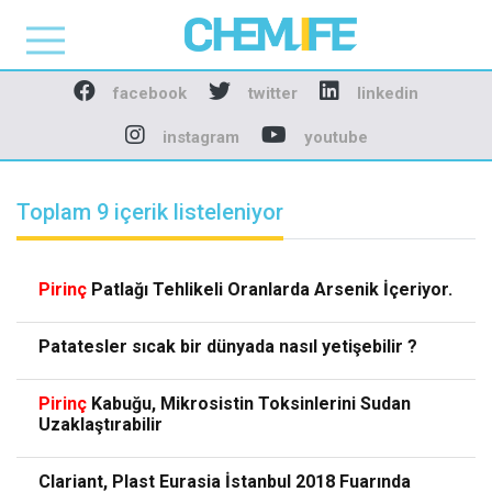
Chemlife - Basılı ve D
facebook
twitter
linkedin
instagram
youtube
Toplam 9 içerik listeleniyor
Pirinç
Patlağı Tehlikeli Oranlarda Arsenik İçeriyor.
Patatesler sıcak bir dünyada nasıl yetişebilir ?
Pirinç
Kabuğu, Mikrosistin Toksinlerini Sudan
Uzaklaştırabilir
Clariant, Plast Eurasia İstanbul 2018 Fuarında