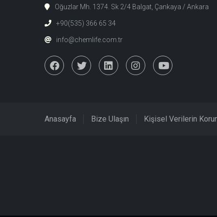
Oğuzlar Mh. 1374. Sk 2/4 Balgat, Çankaya / Ankara
+90(535) 366 65 34
info@chemlife.com.tr
Anasayfa
Bize Ulaşın
Kişisel Verilerin Kor