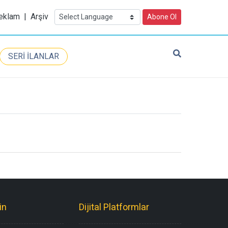
eklam
|
Arşiv
Abone Ol
SERİ İLANLAR
in
Dijital Platformlar