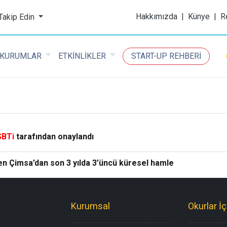
ijital Kimya Dergisi
Hakkımızda
|
Künye
|
R
 Takip Edin
KURUMLAR
ETKİNLİKLER
START-UP REHBERİ
SBTi
tarafından onaylandı
en Çimsa’dan son 3 yılda 3’üncü küresel hamle
Kurumsal
Okurlar İç