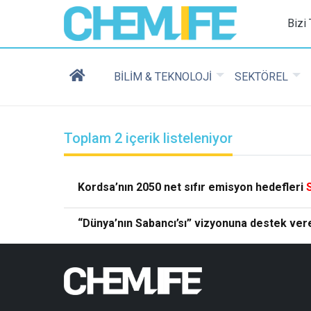
Chemlife - Basılı ve D
Bizi
BİLİM & TEKNOLOJİ
SEKTÖREL
Toplam 2 içerik listeleniyor
Kordsa’nın 2050 net sıfır emisyon hedefleri
“Dünya’nın Sabancı’sı” vizyonuna destek ver