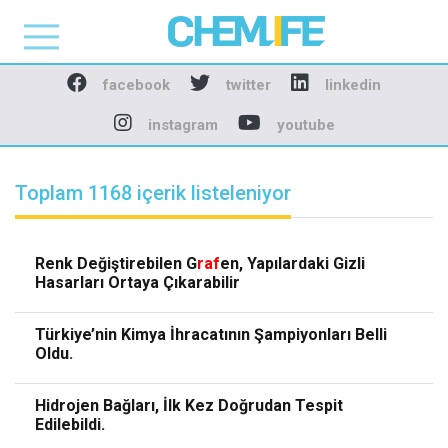
Chemlife - Basılı ve D
facebook
twitter
linkedin
instagram
youtube
Toplam 1168 içerik listeleniyor
Renk Değiştirebilen G
raf
en, Yapılardaki Gizli
Hasarları Ortaya Çıkarabilir
Türkiye’nin Kimya İhracatının Şampiyonları Belli
Oldu.
Hidrojen Bağları, İlk Kez Doğrudan Tespit
Edilebildi.