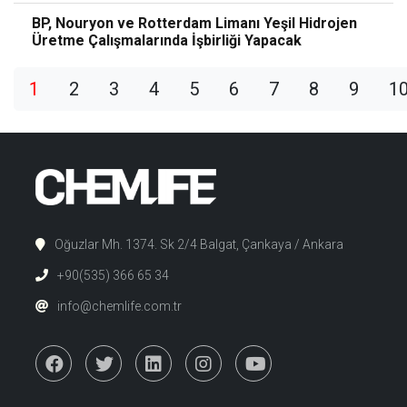
BP, Nouryon ve Rotterdam Limanı Yeşil Hidrojen
Üretme Çalışmalarında İşbirliği Yapacak
1
2
3
4
5
6
7
8
9
1
Oğuzlar Mh. 1374. Sk 2/4 Balgat, Çankaya / Ankara
+90(535) 366 65 34
info@chemlife.com.tr