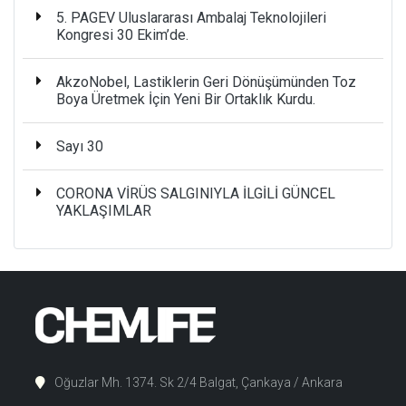
5. PAGEV Uluslararası Ambalaj Teknolojileri
Kongresi 30 Ekim’de.
AkzoNobel, Lastiklerin Geri Dönüşümünden Toz
Boya Üretmek İçin Yeni Bir Ortaklık Kurdu.
Sayı 30
CORONA VİRÜS SALGINIYLA İLGİLİ GÜNCEL
YAKLAŞIMLAR
Oğuzlar Mh. 1374. Sk 2/4 Balgat, Çankaya / Ankara