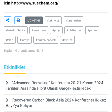
için
http://www.suschem.org/
Etiketler
#teknoloji
#tarafından
#sürdürülebilir
#suschem
#proje
#platformu
#pazarı
#olan
#kimya
#düzenlenecek
#avrupa
Toplam Görüntülenme 5316
Etkinlikler
"Advanced Recycling" Konferansı 20-21 Kasım 2024
Tarihleri Arasında Hibrit Olarak Gerçekleştirilecek
Recovered Carbon Black Asia 2024 Konferansı İlk kez
Asya'ya Geliyor