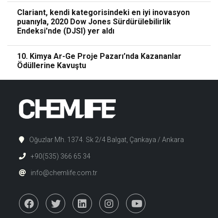
Clariant, kendi kategorisindeki en iyi inovasyon
puanıyla, 2020 Dow Jones Sürdürülebilirlik
Endeksi'nde (DJSI) yer aldı
10. Kimya Ar-Ge Proje Pazarı’nda Kazananlar
Ödüllerine Kavuştu
Oğuzlar Mh. 1374. Sk 2/4 Balgat, Çankaya / Ankara
+90(535) 366 65 34
info@chemlife.com.tr