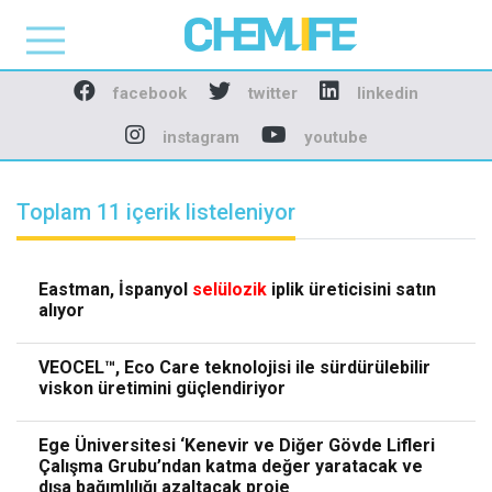
Chemlife - Basılı ve D
facebook
twitter
linkedin
instagram
youtube
Toplam 11 içerik listeleniyor
Eastman, İspanyol
selülozik
iplik üreticisini satın
alıyor
VEOCEL™, Eco Care teknolojisi ile sürdürülebilir
viskon üretimini güçlendiriyor
Ege Üniversitesi ‘Kenevir ve Diğer Gövde Lifleri
Çalışma Grubu’ndan katma değer yaratacak ve
dışa bağımlılığı azaltacak proje