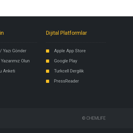
in
Dijital Platformlar
/ Yazı Gönder
Apple App Store
 Yazarımız Olun
Google Play
u Anketi
Turkcell Dergilik
PressReader
©
CHEMLIFE