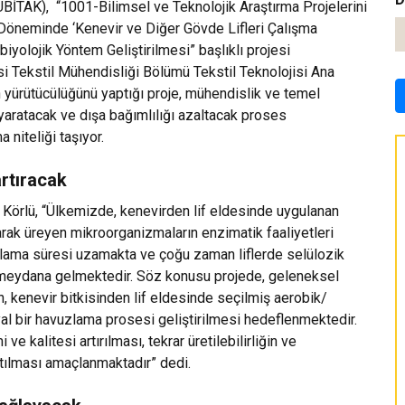
ÜBİTAK), “1001-Bilimsel ve Teknolojik Araştırma Projelerini
Döneminde ‘Kenevir ve Diğer Gövde Lifleri Çalışma
yolojik Yöntem Geliştirilmesi” başlıklı projesi
 Tekstil Mühendisliği Bölümü Tekstil Teknolojisi Ana
n yürütücülüğünü yaptığı proje, mühendislik ve temel
yaratacak ve dışa bağımlılığı azaltacak proses
a niteliği taşıyor.
artıracak
gül Körlü, “Ülkemizde, kenevirden lif eldesinde uygulanan
rak üreyen mikroorganizmaların enzimatik faaliyetleri
zlama süresi uzamakta ve çoğu zaman liflerde selülozik
 meydana gelmektedir. Söz konusu projede, geleneksel
, kenevir bitkisinden lif eldesinde seçilmiş aerobik/
iyal bir havuzlama prosesi geliştirilmesi hedeflenmektedir.
e kalitesi artırılması, tekrar üretilebilirliğin ve
tılması amaçlanmaktadır” dedi.