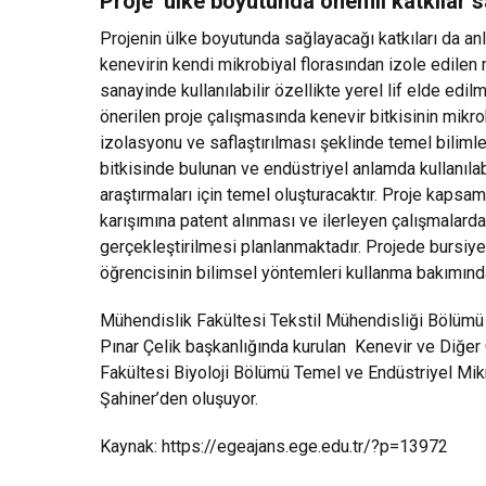
Proje ülke boyutunda önemli katkılar 
Projenin ülke boyutunda sağlayacağı katkıları da anl
kenevirin kendi mikrobiyal florasından izole edilen
sanayinde kullanılabilir özellikte yerel lif elde edi
önerilen proje çalışmasında kenevir bitkisinin mikrob
izolasyonu ve saflaştırılması şeklinde temel bilimle
bitkisinde bulunan ve endüstriyel anlamda kullanıl
araştırmaları için temel oluşturacaktır. Proje kapsam
karışımına patent alınması ve ilerleyen çalışmalarda 
gerçekleştirilmesi planlanmaktadır. Projede bursiyer
öğrencisinin bilimsel yöntemleri kullanma bakımında
Mühendislik Fakültesi Tekstil Mühendisliği Bölümü T
Pınar Çelik başkanlığında kurulan Kenevir ve Diğer 
Fakültesi Biyoloji Bölümü Temel ve Endüstriyel Mikr
Şahiner’den oluşuyor.
Kaynak:
https://egeajans.ege.edu.tr/?p=13972