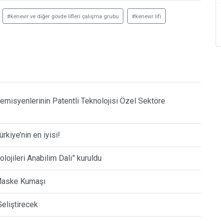
#kenevir ve diğer gövde lifleri çalışma grubu
#kenevir lifi
misyenlerinin Patentli Teknolojisi Özel Sektöre
rkiye’nin en iyisi!
lojileri Anabilim Dalı” kuruldu
 Maske Kumaşı
Geliştirecek