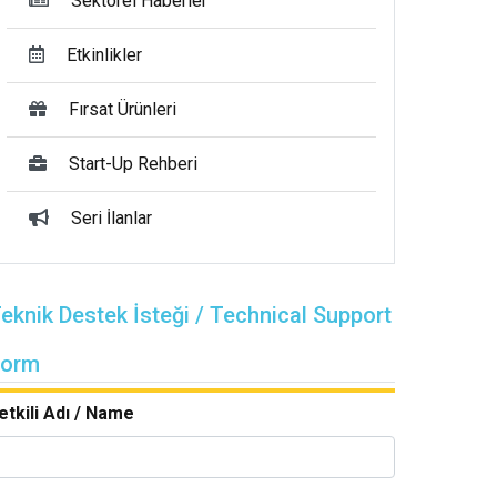
Sektörel Haberler
Etkinlikler
Fırsat Ürünleri
Start-Up Rehberi
Seri İlanlar
eknik Destek İsteği / Technical Support
Form
etkili Adı / Name