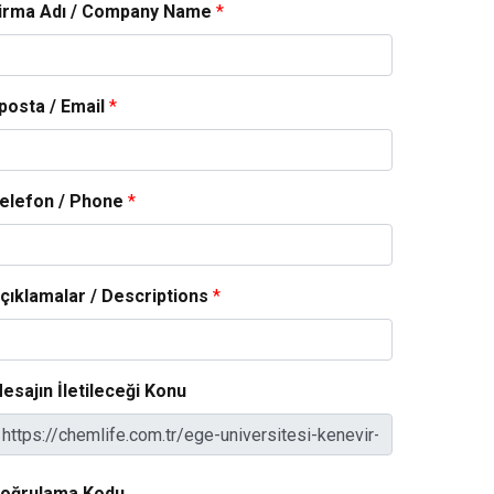
irma Adı / Company Name
*
posta / Email
*
elefon / Phone
*
çıklamalar / Descriptions
*
esajın İletileceği Konu
oğrulama Kodu