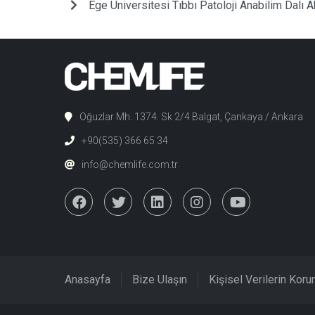
Ege Üniversitesi Tıbbı Patoloji Anabilim Dalı 
Oğuzlar Mh. 1374. Sk 2/4 Balgat, Çankaya / Ankara
+90(535) 366 65 34
info@chemlife.com.tr
Anasayfa
Bize Ulaşın
Kişisel Verilerin Kor