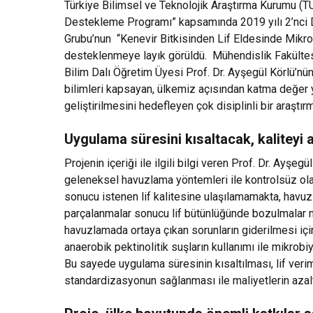
Türkiye Bilimsel ve Teknolojik Araştırma Kurumu (T
Destekleme Programı” kapsamında 2019 yılı 2’nci 
Grubu’nun “Kenevir Bitkisinden Lif Eldesinde Mikrobi
desteklenmeye layık görüldü. Mühendislik Fakültesi
Bilim Dalı Öğretim Üyesi Prof. Dr. Ayşegül Körlü’nü
bilimleri kapsayan, ülkemiz açısından katma değer 
geliştirilmesini hedefleyen çok disiplinli bir araştırm
Uygulama süresini kısaltacak, kaliteyi 
Projenin içeriği ile ilgili bilgi veren Prof. Dr. Ayşe
geleneksel havuzlama yöntemleri ile kontrolsüz ola
sonucu istenen lif kalitesine ulaşılamamakta, havu
parçalanmalar sonucu lif bütünlüğünde bozulmalar
havuzlamada ortaya çıkan sorunların giderilmesi için
anaerobik pektinolitik suşların kullanımı ile mikrob
Bu sayede uygulama süresinin kısaltılması, lif verimi v
standardizasyonun sağlanması ile maliyetlerin azal