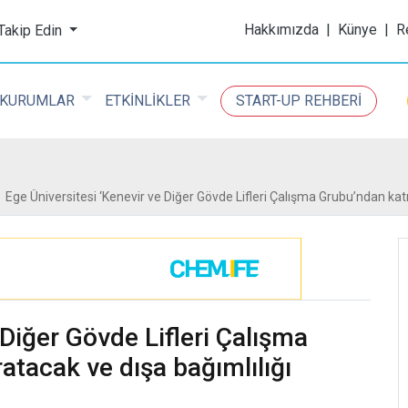
ijital Kimya Dergisi
Hakkımızda
|
Künye
|
R
 Takip Edin
KURUMLAR
ETKİNLİKLER
START-UP REHBERİ
Ege Üniversitesi ‘Kenevir ve Diğer Gövde Lifleri Çalışma Grubu’ndan ka
 Diğer Gövde Lifleri Çalışma
tacak ve dışa bağımlılığı