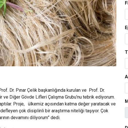
F
E
T
A
of. Dr. Pınar Çelik başkanlığında kurulan ve Prof. Dr.
ir ve Diğer Gövde Lifleri Çalışma Grubu’nu tebrik ediyorum.
M
yaptılar. Proje, ülkemiz açısından katma değer yaratacak ve
efleyen çok disiplinli bir araştırma niteliği taşıyor. Çok
rının devamını diliyorum” dedi.
D