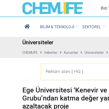
Chemlife - Basılı ve D
Bizi
BİLİM & TEKNOLOJİ
SEKTÖREL
Üniversiteler
CHEMLIFE
Haberler
Kurumlar
Üniversiteler
Ege Üniversitesi ‘Kenevir ve
Grubu’ndan katma değer yara
azaltacak proje