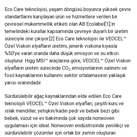
Eco Care teknolojisi, yaşam döngüsü boyunca yüksek çevre
standartlarını karşılayan ürün ve hizmetlere verilen bir
çevresel mükemmellik etiketi olan AB Ecolabel
[1]
,’in
temelindeki kurallar kapsamında çevreye duyarlı bir üretim
süreciyle öne çıkıyor.
[2]
Eco Care teknolojisi ile VEOCEL™
Özel Viskon elyafların üretimi, jenerik viskona kıyasla
%50'ye varan oranda daha düşük emisyon ve su etkisi
oluşturur. Higg MSI™ araçlarına göre, VEOCEL™ Özel Viskon
elyafların üretim sürecinde CO
emisyonlarının salınımı ve
2
fosil kaynaklarının kullanımı sektör ortalamasının yaklaşık
yarısı oranındadır.
Sürdürülebilir ağaç kaynaklarından elde edilen Eco Care
teknolojili VEOCEL™ Özel Viskon elyafları, çeşitli kuru ve
ıslak mendiller, yetişkin/kadın pedi ve bebek bezi gibi
bebek, vücut ve ev bakımında çok sayıda nonwoven
uygulaması için ideal. Nonwoven endüstrisinde yenilikçi ve
sürdürülebilir çözümler için ortak bir zemin oluşturan