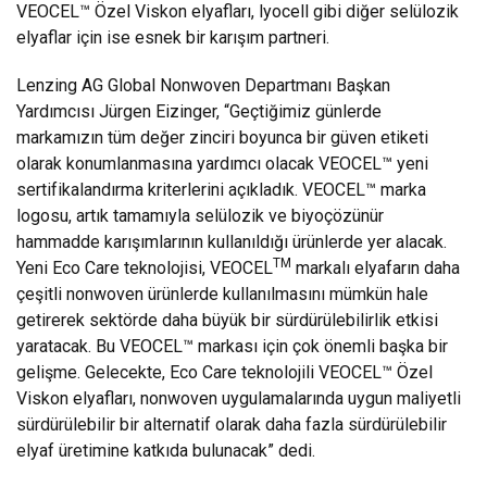
VEOCEL™ Özel Viskon elyafları, lyocell gibi diğer selülozik
elyaflar için ise esnek bir karışım partneri.
Lenzing AG Global Nonwoven Departmanı Başkan
Yardımcısı Jürgen Eizinger, “Geçtiğimiz günlerde
markamızın tüm değer zinciri boyunca bir güven etiketi
olarak konumlanmasına yardımcı olacak VEOCEL™ yeni
sertifikalandırma kriterlerini açıkladık. VEOCEL™ marka
logosu, artık tamamıyla selülozik ve biyoçözünür
hammadde karışımlarının kullanıldığı ürünlerde yer alacak.
TM
Yeni Eco Care teknolojisi, VEOCEL
markalı elyafarın daha
çeşitli nonwoven ürünlerde kullanılmasını mümkün hale
getirerek sektörde daha büyük bir sürdürülebilirlik etkisi
yaratacak. Bu VEOCEL™ markası için çok önemli başka bir
gelişme. Gelecekte, Eco Care teknolojili VEOCEL™ Özel
Viskon elyafları, nonwoven uygulamalarında uygun maliyetli
sürdürülebilir bir alternatif olarak daha fazla sürdürülebilir
elyaf üretimine katkıda bulunacak” dedi.