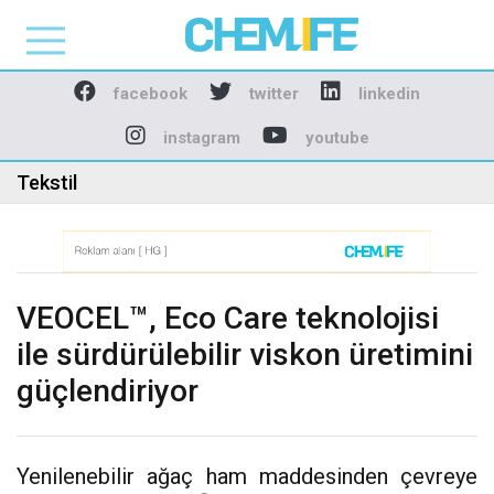
Chemlife - Basılı ve D
facebook
twitter
linkedin
instagram
youtube
Tekstil
VEOCEL™, Eco Care teknolojisi
ile sürdürülebilir viskon üretimini
güçlendiriyor
Yenilenebilir ağaç ham maddesinden çevreye