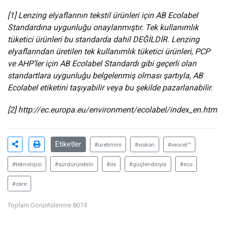
[1]
Lenzing elyaflarının tekstil ürünleri için AB Ecolabel
Standardına uygunluğu onaylanmıştır. Tek kullanımlık
tüketici ürünleri bu standarda dahil DEĞİLDİR. Lenzing
elyaflarından üretilen tek kullanımlık tüketici ürünleri, PCP
ve AHP’ler için AB Ecolabel Standardı gibi geçerli olan
standartlara uygunluğu belgelenmiş olması şartıyla, AB
Ecolabel etiketini taşıyabilir veya bu şekilde pazarlanabilir.
[2]
http://ec.europa.eu/environment/ecolabel/index_en.htm
Etiketler
#üretimini
#viskon
#veocel™
#teknolojisi
#sürdürülebilir
#ile
#güçlendiriyor
#eco
#care
Toplam Görüntülenme 8074