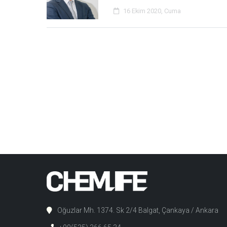
16 Ekim 2020, Cuma
Oğuzlar Mh. 1374. Sk 2/4 Balgat, Çankaya / Ankara