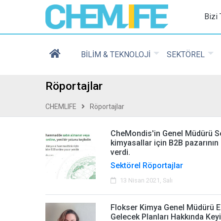
Chemlife - Basılı ve D
Bizi
BİLİM & TEKNOLOJİ
SEKTÖREL
Röportajlar
CHEMLIFE
Röportajlar
CheMondis'in Genel Müdürü Seb
kimyasallar için B2B pazarının
verdi.
Sektörel Röportajlar
13 Nisan 2021, Salı
Flokser Kimya Genel Müdürü Ek
Gelecek Planları Hakkında Keyif