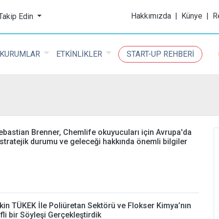
ijital Kimya Dergisi
Hakkımızda
|
Künye
|
R
 Takip Edin
KURUMLAR
ETKİNLİKLER
START-UP REHBERİ
astian Brenner, Chemlife okuyucuları için Avrupa'da
 stratejik durumu ve geleceği hakkında önemli bilgiler
in TÜKEK İle Poliüretan Sektörü ve Flokser Kimya’nın
li bir Söyleşi Gerçekleştirdik