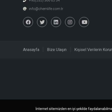
+90(535) 366 65 34
info@chemlife.com.tr
Anasayfa
Bize Ulaşın
Kişisel Verilerin Kor
İnternet sitemizden en iyi şekilde faydalanabilme