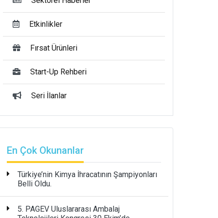
Sektörel Haberler
Etkinlikler
Fırsat Ürünleri
Start-Up Rehberi
Seri İlanlar
En Çok Okunanlar
Türkiye’nin Kimya İhracatının Şampiyonları
Belli Oldu.
5. PAGEV Uluslararası Ambalaj