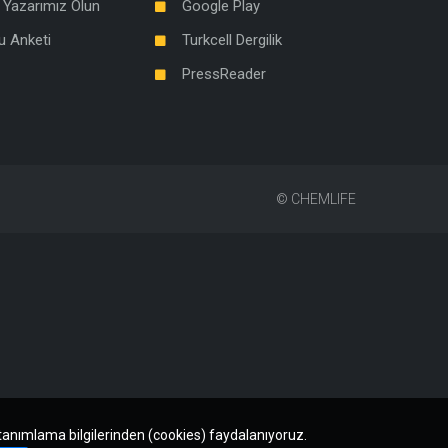
 Yazarımız Olun
Google Play
u Anketi
Turkcell Dergilik
PressReader
©
CHEMLIFE
 tanımlama bilgilerinden (cookies) faydalanıyoruz.