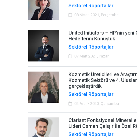
Sektörel Röportajlar
08 Nisan 2021, Perşembe
United Initiators – HP’nin yen
Hedeflerini Konuştuk
Sektörel Röportajlar
07 Mart 2021, Pazar
Kozmetik Üreticileri ve Araştı
Kozmetik Sektörü ve 4. Uluslar
gerçekleştirdik
Sektörel Röportajlar
02 Aralık 2020, Çarşamba
Clariant Fonksiyonel Mineraller
Lideri Osman Çalışır İle Özel R
Sektörel Röportajlar