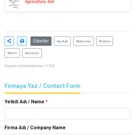
Agriculture, Soil
Etiketler
#şirketi
#teknoloji
#helios
#bilim
#anonim
Toplam Görüntülenme 11724
Firmaya Yaz / Contact Form
Yetkili Adı / Name
*
Firma Adı / Company Name