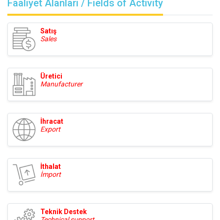
Faaliyet Alanları / Fields of Activity
Satış
Sales
Üretici
Manufacturer
İhracat
Export
İthalat
İmport
Teknik Destek
Technical support