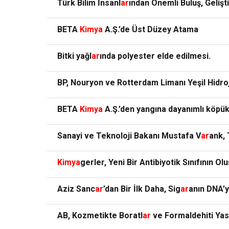
Türk Bilim İnsanl
ar
ından Önemli Buluş, Gelişt
BETA
Kimya
A.Ş.’de Üst Düzey Atama
Bitki yağl
ar
ında polyester elde edilmesi.
BP, Nouryon ve Rotterdam Limanı Yeşil Hidr
BETA
Kimya
A.Ş.’den yangına dayanımlı köpü
Sanayi ve Teknoloji Bakanı Mustafa V
ar
ank,
Kimya
gerler, Yeni Bir Antibiyotik Sınıfının O
Aziz Sanc
ar
’dan Bir İlk Daha, Sig
ar
anın DNA’y
AB, Kozmetikte Boratl
ar
ve Formaldehiti Yas