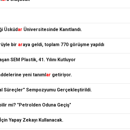
iği Üsküd
ar
Üniversitesinde Kanıtlandı.
rüyle bir
ar
aya geldi, toplam 770 görüşme yapıldı
laşan SEM Plastik, 41. Yılını Kutluyor
delerine yeni tanıml
ar
getiriyor.
al Süreçler” Sempozyumu Gerçekleştirildi.
ilir mi? "Petrolden Oduna Geçiş"
 İçin Yapay Zekayı Kullanacak.