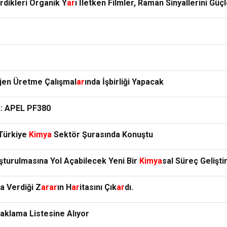
irdikleri Organik Y
ar
ı İletken Filmler, Raman Sinyallerini Güç
ojen Üretme Çalışmal
ar
ında İşbirliği Yapacak
k: APEL PF380
 Türkiye
Kimya
Sektör Şurasında Konuştu
luşturulmasına Yol Açabilecek Yeni Bir
Kimya
sal Süreç Geliştir
a Verdiği Z
ar
ar
ın H
ar
itasını Çık
ar
dı.
aklama Listesine Alıyor