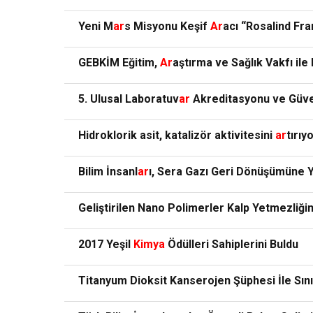
Yeni M
ar
s Misyonu Keşif
Ar
acı “Rosalind Fra
GEBKİM Eğitim,
Ar
aştırma ve Sağlık Vakfı ile
5. Ulusal Laboratuv
ar
Akreditasyonu ve Güve
Hidroklorik asit, katalizör aktivitesini
ar
tırıy
Bilim İnsanl
ar
ı, Sera Gazı Geri Dönüşümüne
Geliştirilen Nano Polimerler Kalp Yetmezliğini
2017 Yeşil
Kimya
Ödülleri Sahiplerini Buldu
Titanyum Dioksit Kanserojen Şüphesi İle Sınıfl