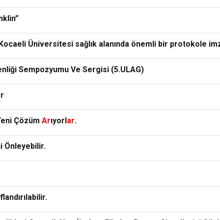
nklin”
 Kocaeli Üniversitesi sağlık alanında önemli bir protokole imz
nliği Sempozyumu Ve Sergisi (5.ULAG)
or
 Yeni Çözüm
Ar
ıyorl
ar
.
 Önleyebilir.
andırılabilir.