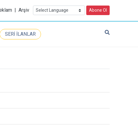
eklam
|
Arşiv
Abone Ol
SERİ İLANLAR