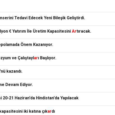
erini Tedavi Edecek Yeni Bileşik Geliştirdi.
yon € Yatırım İle Üretim Kapasitesini
Ar
tıracak.
epolamada Önem Kazanıyor.
zyum ve Çalıştayl
ar
ı Başlıyor.
nü kazandı.
me Devam Ediyor.
si 20-21 Haziran'da Hindistan'da Yapılacak
pasitesini iki katına çık
ar
dı