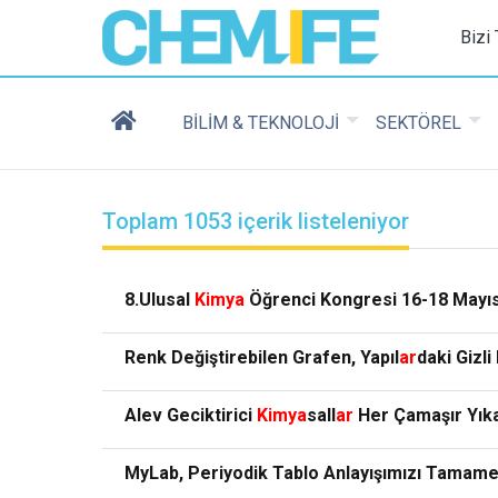
Chemlife - Basılı ve D
Bizi
BİLİM & TEKNOLOJİ
SEKTÖREL
Toplam 1053 içerik listeleniyor
8.Ulusal
Kimya
Öğrenci Kongresi 16-18 Mayıs’
Renk Değiştirebilen Grafen, Yapıl
ar
daki Gizli
Alev Geciktirici
Kimya
sall
ar
Her Çamaşır Yıka
MyLab, Periyodik Tablo Anlayışımızı Tamame