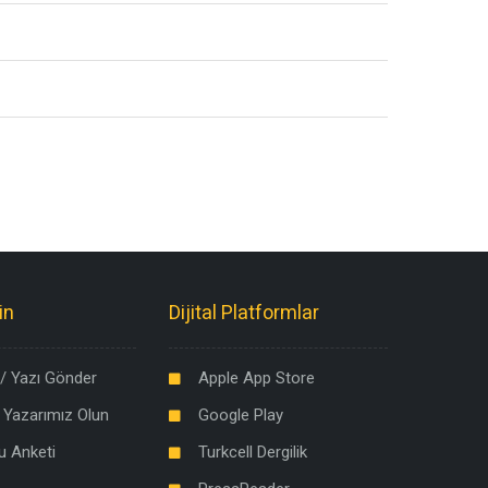
in
Dijital Platformlar
/ Yazı Gönder
Apple App Store
 Yazarımız Olun
Google Play
u Anketi
Turkcell Dergilik