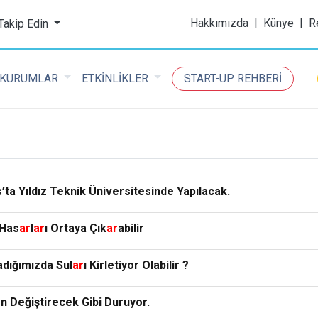
ijital Kimya Dergisi
Hakkımızda
|
Künye
|
R
 Takip Edin
KURUMLAR
ETKİNLİKLER
START-UP REHBERİ
ta Yıldız Teknik Üniversitesinde Yapılacak.
 Has
ar
l
ar
ı Ortaya Çık
ar
abilir
dığımızda Sul
ar
ı Kirletiyor Olabilir ?
n Değiştirecek Gibi Duruyor.