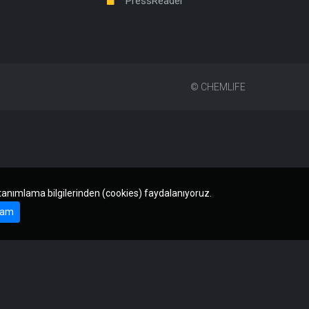
PressReader
©
CHEMLIFE
 tanımlama bilgilerinden (cookies) faydalanıyoruz.
am