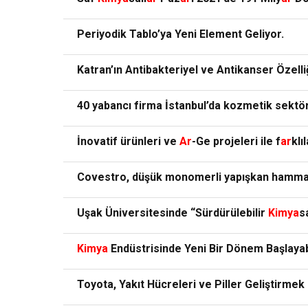
Periyodik Tablo’ya Yeni Element Geliyor.
Katran’ın Antibakteriyel ve Antikanser Özell
40 yabancı firma İstanbul’da kozmetik sektö
İnovatif ürünleri ve
Ar
-Ge projeleri ile f
ar
klı
Covestro, düşük monomerli yapışkan hammad
Uşak Üniversitesinde “Sürdürülebilir
Kimya
s
Kimya
Endüstrisinde Yeni Bir Dönem Başlayab
Toyota, Yakıt Hücreleri ve Piller Geliştirmek