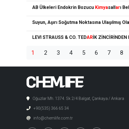
AB Ülkeleri Endokrin Bozucu
Kimya
sall
ar
ı Be
Suyun, Aşırı Soğutma Noktasına Ulaşılmış Olab
LEVI STRAUSS & CO. TED
AR
İK ZİNCİRİNDE
1
2
3
4
5
6
7
8
Oğuzlar Mh. 1374. Sk 2/4 Balgat, Çankaya / Ankara
+90(535) 366 65 34
info@chemlife.com.tr