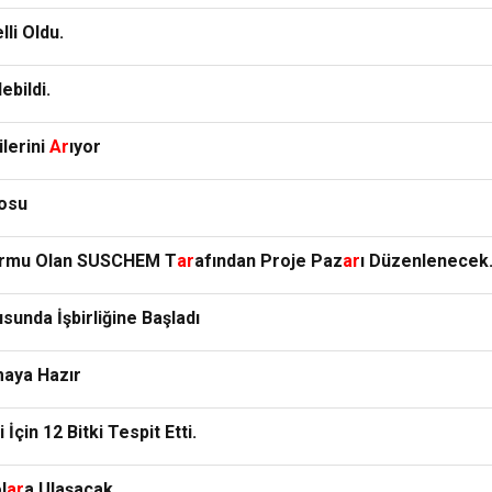
elli Oldu.
ebildi.
ilerini
Ar
ıyor
losu
formu Olan SUSCHEM T
ar
afından Proje Paz
ar
ı Düzenlenecek
sunda İşbirliğine Başladı
maya Hazır
 İçin 12 Bitki Tespit Etti.
l
ar
a Ulaşacak