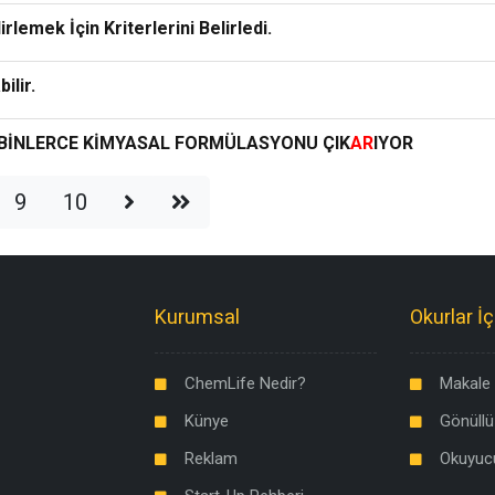
lirlemek İçin Kriterlerini Belirledi.
ilir.
N BİNLERCE KİMYASAL FORMÜLASYONU ÇIK
AR
IYOR
9
10
Kurumsal
Okurlar İç
ChemLife Nedir?
Makale 
Künye
Gönüllü
Reklam
Okuyuc