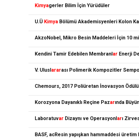
Kimya
gerler Bilim İçin Yürüdüler
U.Ü
Kimya
Bölümü Akademisyenleri Kolon Kans
AkzoNobel, Mikro Besin Maddeleri İçin 10 mil
Kendini Tamir Edebilen Membranl
ar
Enerji D
V. Ulusl
ar
ar
ası Polimerik Kompozitler Sempo
Chemours, 2017 Poliüretan İnovasyon Ödülü'
Korozyona Dayanıklı Reçine Paz
ar
ında Büyü
Laboratuv
ar
Dizaynı ve Operasyonl
ar
ı Zirve
BASF, acResin yapışkan hammaddesi üretim ka