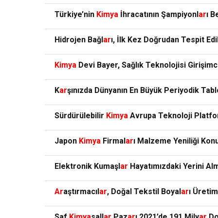
Türkiye’nin
Kimya
İhracatının Şampiyonl
ar
ı B
Hidrojen Bağl
ar
ı, İlk Kez Doğrudan Tespit Edil
Kimya
Devi Bayer, Sağlık Teknolojisi Girişimc
K
ar
şınızda Dünyanın En Büyük Periyodik Tab
Sürdürülebilir
Kimya
Avrupa Teknoloji Plat
Japon
Kimya
Firmal
ar
ı Malzeme Yeniliği Konu
Elektronik Kumaşl
ar
Hayatımızdaki Yerini Al
Ar
aştırmacıl
ar
, Doğal Tekstil Boyal
ar
ı Üretimi
Saf
Kimya
sall
ar
Paz
ar
ı 2021’de 191 Mily
ar
Do