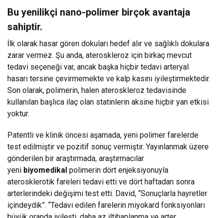
Bu yenilikçi nano-polimer birçok avantaja
sahiptir.
İlk olarak hasar gören dokuları hedef alır ve sağlıklı dokulara
zarar vermez. Şu anda, ateroskleroz için birkaç mevcut
tedavi seçeneği var, ancak başka hiçbir tedavi arteryal
hasarı tersine çevirmemekte ve kalp kasını iyileştirmektedir.
Son olarak, polimerin, halen ateroskleroz tedavisinde
kullanılan başlıca ilaç olan statinlerin aksine hiçbir yan etkisi
yoktur.
Patentli ve klinik öncesi aşamada, yeni polimer farelerde
test edilmiştir ve pozitif sonuç vermiştir. Yayınlanmak üzere
gönderilen bir araştırmada, araştırmacılar
yeni
biyomedikal
polimerin dört enjeksiyonuyla
aterosklerotik fareleri tedavi etti ve dört haftadan sonra
arterlerindeki değişimi test etti. David, “Sonuçlarla hayretler
içindeydik”. “Tedavi edilen farelerin miyokard fonksiyonları
büyük oranda iyileşti, daha az iltihaplanma ve arter