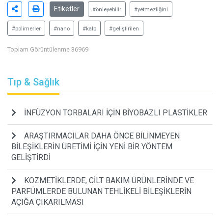
Etiketler
#önleyebilir
#yetmezliğini
#polimerler
#nano
#kalp
#geliştirilen
Toplam Görüntülenme 36969
Tıp & Sağlık
İNFÜZYON TORBALARI İÇİN BİYOBAZLI PLASTİKLER
ARAŞTIRMACILAR DAHA ÖNCE BİLİNMEYEN
BİLEŞİKLERİN ÜRETİMİ İÇİN YENİ BİR YÖNTEM
GELİŞTİRDİ
KOZMETİKLERDE, CİLT BAKIM ÜRÜNLERİNDE VE
PARFÜMLERDE BULUNAN TEHLİKELİ BİLEŞİKLERİN
AÇIĞA ÇIKARILMASI