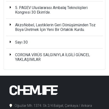
5. PAGEV Uluslararası Ambalaj Teknolojileri
Kongresi 30 Ekim’de.
AkzoNobel, Lastiklerin Geri Dönüşümünden Toz
Boya Üretmek İçin Yeni Bir Ortaklık Kurdu.
Sayı 30
CORONA VİRÜS SALGINIYLA İLGİLİ GÜNCEL
YAKLAŞIMLAR
Oğuzlar Mh. 1374. Sk 2/4 Balgat, Çankaya / Ankara