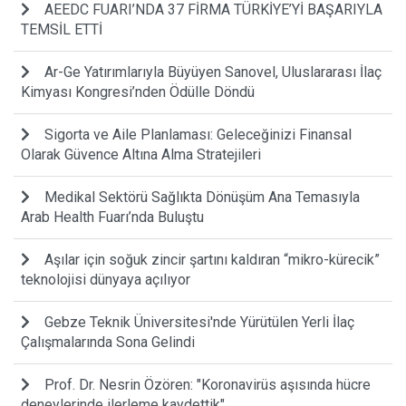
AEEDC FUARI’NDA 37 FİRMA TÜRKİYE’Yİ BAŞARIYLA
TEMSİL ETTİ
Ar-Ge Yatırımlarıyla Büyüyen Sanovel, Uluslararası İlaç
Kimyası Kongresi’nden Ödülle Döndü
Sigorta ve Aile Planlaması: Geleceğinizi Finansal
Olarak Güvence Altına Alma Stratejileri
Medikal Sektörü Sağlıkta Dönüşüm Ana Temasıyla
Arab Health Fuarı’nda Buluştu
Aşılar için soğuk zincir şartını kaldıran “mikro-kürecik”
teknolojisi dünyaya açılıyor
Gebze Teknik Üniversitesi'nde Yürütülen Yerli İlaç
Çalışmalarında Sona Gelindi
Prof. Dr. Nesrin Özören: "Koronavirüs aşısında hücre
deneylerinde ilerleme kaydettik"