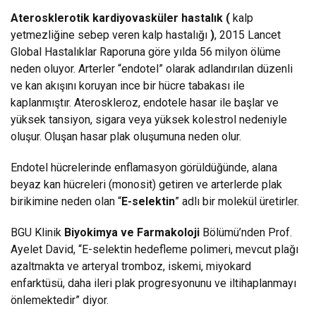
Aterosklerotik kardiyovasküler hastalık (
kalp
yetmezliğine sebep veren kalp hastalığı
)
, 2015 Lancet
Global Hastalıklar Raporuna göre yılda 56 milyon ölüme
neden oluyor. Arterler “endotel” olarak adlandırılan düzenli
ve kan akışını koruyan ince bir hücre tabakası ile
kaplanmıştır. Ateroskleroz, endotele hasar ile başlar ve
yüksek tansiyon, sigara veya yüksek kolestrol nedeniyle
oluşur. Oluşan hasar plak oluşumuna neden olur.
Endotel hücrelerinde enflamasyon görüldüğünde, alana
beyaz kan hücreleri (monosit) getiren ve arterlerde plak
birikimine neden olan “
E-selektin
” adlı bir molekül üretirler.
BGU Klinik
Biyokimya ve Farmakoloji
Bölümü’nden Prof.
Ayelet David, “E-selektin hedefleme polimeri, mevcut plağı
azaltmakta ve arteryal tromboz, iskemi, miyokard
enfarktüsü, daha ileri plak progresyonunu ve iltihaplanmayı
önlemektedir” diyor.