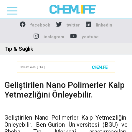
Chemlife - Basılı ve D
facebook
twitter
linkedin
instagram
youtube
Tıp & Sağlık
Geliştirilen Nano Polimerler Kalp
Yetmezliğini Önleyebilir.
Geliştirilen Nano Polimerler Kalp Yetmezliğini
Önleyebilir. Ben-Gurion Üniversitesi (BGU) ve
Sheba Tıp Merkezi araştırmacıları,