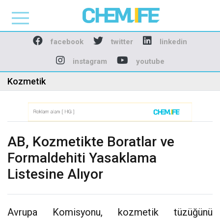
Chemlife - Basılı ve D
facebook
twitter
linkedin
instagram
youtube
Kozmetik
AB, Kozmetikte Boratlar ve
Formaldehiti Yasaklama
Listesine Alıyor
Avrupa Komisyonu, kozmetik tüzüğünü