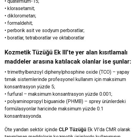
• quaternium-15;
• klorasetamit;
• diklorometan;
• formaldehit;
• perborik asit ve sodyum perboratlar;
• boratlar, tetraboratlar ve oktaboratlar
Kozmetik Tüzüğü Ek III’te yer alan kısıtlamalı
maddeler arasına katılacak olanlar ise şunlar:
• trimethylbenzoyl diphenylphosphine oxide (TCO) – yapay
tırnak sistemlerinde profesyonel kullanım için maksimum
konsantrasyon yüzde 5;
• furfural – maksimum konsantrasyon yüzde 0.001;
• polyaminopropyl biguanide (PHMB) – sprey ürünlerdeki
formülasyonlar haricinde maksimum yüzde 0.1
konsantrasyonda.
Öte yandan sektör içinde
CLP Tüzüğü
Ek VI’da CMR olarak
tanımlanan maddelerin kozmetik ürünlerde kullanımının