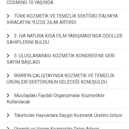
COSMING 10 YAŞINDA
TÜRK KOZMETİK VE TEMİZLİK SEKTÖRÜ İTALYA’YA
İHRACATINI YÜZDE 26,48 ARTIRDI
3. IVA NATURA KISA FİLM YARIŞMASI’NDA ÖDÜLLER
SAHİPLERİNİ BULDU
5. ULUSLARARASI KOZMETİK KONGRESİ’NE GERİ
SAYIM BAŞLADI
İKMİB’İN ÇALIŞTAYINDA KOZMETİK VE TEMİZLİK
ÜRÜNLERİ SEKTÖRÜNÜN GELECEĞİ KONUŞULDU
Müsilajdaki Faydalı Organizmalar Kozmetikte
Kullanılacak
Tüketiciler Hayvanlara Saygılı Kozmetik Üretimi İstiyor
Organik ve Vegan Kozmetiğe Talep Artıyor