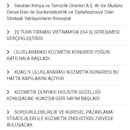
Saruhan Kimya ve Temizlik Ürünleri A.Ş. Ar-Ge Müdürü
Derya Eren ile Sürdürülebilirlik ve Dijitalleşmeye Olan
Stratejik Yaklaşımlarını Konuştuk
20 TÜRK FİRMASI VİETNAM’DA 264 İŞ GÖRÜŞMESİ
GERÇEKLEŞTİRDİ
ULUSLARARASI KOZMETİK KONGRESİ YOĞUN
KATILIMLA BAŞLADI
KÜAD, 9. ULUSLARARASI KOZMETİK KONGRESİ BU
HAFTA KAPILARINI AÇIYOR
KOZMETİK DÜNYASI HOLİSTİK GÜZELLİĞİ
KONUŞACAK: KÜAD’DA GERİ SAYIM BAŞLADI
SÜRDÜRÜLEBİLİRLİK VE KÜRESEL PAZARLAMA
STRATEJİLERİ İLE KOZMETİK ENDÜSTRİSİ ZİRVEDE
BULUŞACAK