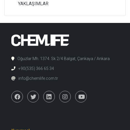
YAKLAŞIMLAR
Oğuzlar Mh. 1374. Sk 2/4 Balgat, Çankaya / Ankara
+90(535) 366 65 34
info@chemlife.com.tr