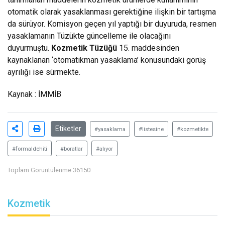
otomatik olarak yasaklanması gerektiğine ilişkin bir tartışma
da sürüyor. Komisyon geçen yıl yaptığı bir duyuruda, resmen
yasaklamanın Tüzükte güncelleme ile olacağını
duyurmuştu.
Kozmetik Tüzüğü
15. maddesinden
kaynaklanan ‘otomatikman yasaklama’ konusundaki görüş
ayrılığı ise sürmekte.
Kaynak :
İMMİB
Etiketler
#yasaklama
#listesine
#kozmetikte
#formaldehiti
#boratlar
#alıyor
Toplam Görüntülenme 36150
Kozmetik