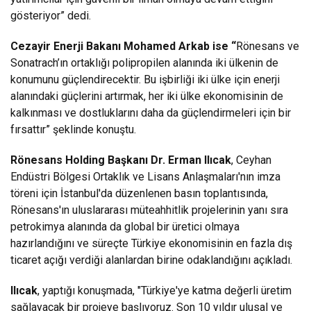
gösteriyor” dedi.
Cezayir Enerji Bakanı Mohamed Arkab ise “
Rönesans ve
Sonatrach’ın ortaklığı polipropilen alanında iki ülkenin de
konumunu güçlendirecektir. Bu işbirliği iki ülke için enerji
alanındaki güçlerini artırmak, her iki ülke ekonomisinin de
kalkınması ve dostluklarını daha da güçlendirmeleri için bir
fırsattır” şeklinde konuştu.
Rönesans Holding Başkanı Dr. Erman Ilıcak
, Ceyhan
Endüstri Bölgesi Ortaklık ve Lisans Anlaşmaları'nın imza
töreni için İstanbul'da düzenlenen basın toplantısında,
Rönesans'ın uluslararası müteahhitlik projelerinin yanı sıra
petrokimya alanında da global bir üretici olmaya
hazırlandığını ve süreçte Türkiye ekonomisinin en fazla dış
ticaret açığı verdiği alanlardan birine odaklandığını açıkladı.
Ilıcak
, yaptığı konuşmada, "Türkiye'ye katma değerli üretim
sağlayacak bir projeye başlıyoruz. Son 10 yıldır ulusal ve