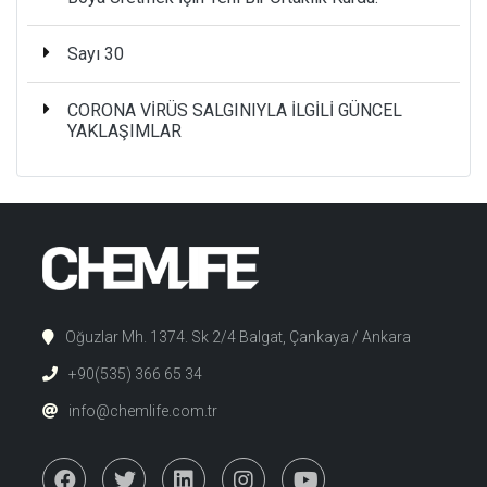
Sayı 30
CORONA VİRÜS SALGINIYLA İLGİLİ GÜNCEL
YAKLAŞIMLAR
Oğuzlar Mh. 1374. Sk 2/4 Balgat, Çankaya / Ankara
+90(535) 366 65 34
info@chemlife.com.tr