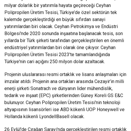
milyar dolarlık bir yatırımla hayata geçireceği Ceyhan
Polipropilen Üretim Tesisi, Türkiye’de özel sektörün tek
kalemde gerçekleştirdiği en büyük sıfırdan sanayi
yatırımlardan biri olacak. Ceyhan Petrokimya ve Endüstri
Bölgesi'nde 2020 sonunda inşaatına başlanacak tesis, son
yıllarda bir Türk şirketi tarafından gerçekleştirilen en önemli
endüstriyel yatırımlardan biri olarak öne çıkıyor. Ceyhan
Polipropilen Üretim Tesisi 2023'te tamamlandığında
Türkiye'nin cari açığını 250 milyon dolar azaltacak.
Projenin uluslararası resmi ortaklık ve lisans anlaşmaları için
imzalar atıldı. Projenin ana ortakları arasında Cezayir’in milli
enerji şirketi Sonatrach ve dünyanın lider mühendislik,
tedarik ve inşaat (EPC) şirketlerinden Güney Koreli GS E&C
bulunuyor. Ceyhan Polipropilen Üretim Tesisi'nin teknoloji
altyapısının lisansörleri ise ABD kökenli UOP Honeywell ve
Hollanda kökenli LyondellBasell olacak.
26 Eylül'de Çırağan Sarayı'nda gerçekleştirilen resmi ortaklık