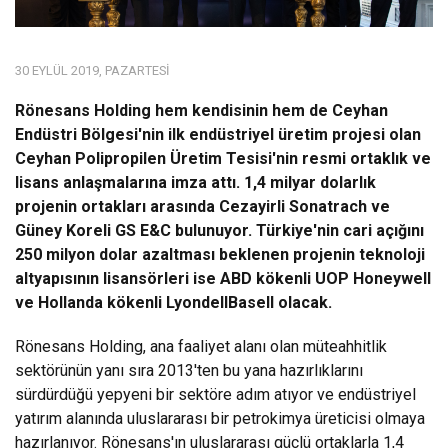
30 EYLÜL 2019, PAZARTESI
Rönesans Holding hem kendisinin hem de Ceyhan
Endüstri Bölgesi'nin ilk endüstriyel üretim projesi olan
Ceyhan Polipropilen Üretim Tesisi'nin resmi ortaklık ve
lisans anlaşmalarına imza attı. 1,4 milyar dolarlık
projenin ortakları arasında Cezayirli Sonatrach ve
Güney Koreli GS E&C bulunuyor. Türkiye'nin cari açığını
250 milyon dolar azaltması beklenen projenin teknoloji
altyapısının lisansörleri ise ABD kökenli UOP Honeywell
ve Hollanda kökenli LyondellBasell olacak.
Rönesans Holding, ana faaliyet alanı olan müteahhitlik
sektörünün yanı sıra 2013'ten bu yana hazırlıklarını
sürdürdüğü yepyeni bir sektöre adım atıyor ve endüstriyel
yatırım alanında uluslararası bir petrokimya üreticisi olmaya
hazırlanıyor. Rönesans'ın uluslararası güçlü ortaklarla 1,4