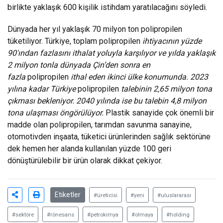
birlikte yaklaşık 600 kişilik istihdam yaratılacağını söyledi.
Dünyada her yıl yaklaşık 70 milyon ton polipropilen
tüketiliyor. Türkiye, toplam polipropilen
ihtiyacının yüzde
90'ından fazlasını ithalat yoluyla karşılıyor ve yılda yaklaşık
2 milyon tonla dünyada Çin’den sonra en
fazla
polipropilen
ithal eden ikinci ülke konumunda. 2023
yılına kadar Türkiye
polipropilen
talebinin 2,65 milyon tona
çıkması bekleniyor. 2040 yılında ise bu talebin 4,8 milyon
tona ulaşması öngörülüyor.
Plastik sanayide çok önemli bir
madde olan polipropilen, tarımdan savunma sanayine,
otomotivden inşaata, tüketici ürünlerinden sağlık sektörüne
dek hemen her alanda kullanılan yüzde 100 geri
dönüştürülebilir bir ürün olarak dikkat çekiyor.
Etiketler
#üreticisi
#yeni
#uluslararası
#sektöre
#rönesans
#petrokimya
#olmaya
#holding