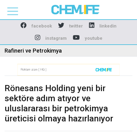
Chemlife - Basılı ve D
facebook
twitter
linkedin
instagram
youtube
Rafineri ve Petrokimya
Rönesans Holding yeni bir
sektöre adım atıyor ve
uluslararası bir petrokimya
üreticisi olmaya hazırlanıyor