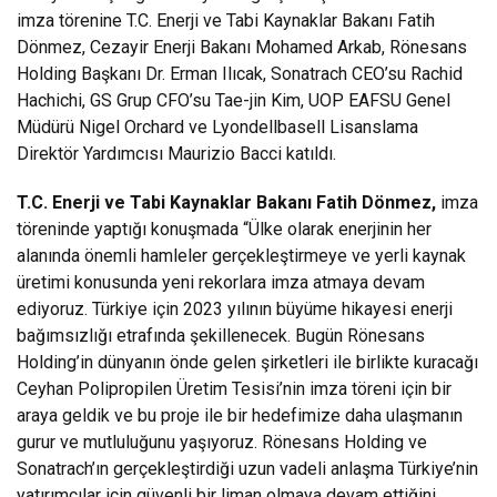
imza törenine T.C. Enerji ve Tabi Kaynaklar Bakanı Fatih
Dönmez, Cezayir Enerji Bakanı Mohamed Arkab, Rönesans
Holding Başkanı Dr. Erman Ilıcak, Sonatrach CEO’su Rachid
Hachichi, GS Grup CFO’su Tae-jin Kim, UOP EAFSU Genel
Müdürü Nigel Orchard ve Lyondellbasell Lisanslama
Direktör Yardımcısı Maurizio Bacci katıldı.
T.C. Enerji ve Tabi Kaynaklar Bakanı Fatih Dönmez,
imza
töreninde yaptığı konuşmada “Ülke olarak enerjinin her
alanında önemli hamleler gerçekleştirmeye ve yerli kaynak
üretimi konusunda yeni rekorlara imza atmaya devam
ediyoruz. Türkiye için 2023 yılının büyüme hikayesi enerji
bağımsızlığı etrafında şekillenecek. Bugün Rönesans
Holding’in dünyanın önde gelen şirketleri ile birlikte kuracağı
Ceyhan Polipropilen Üretim Tesisi’nin imza töreni için bir
araya geldik ve bu proje ile bir hedefimize daha ulaşmanın
gurur ve mutluluğunu yaşıyoruz. Rönesans Holding ve
Sonatrach’ın gerçekleştirdiği uzun vadeli anlaşma Türkiye’nin
yatırımcılar için güvenli bir liman olmaya devam ettiğini