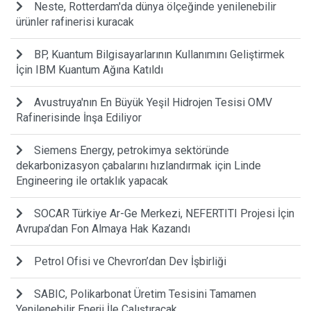
Neste, Rotterdam'da dünya ölçeğinde yenilenebilir
ürünler rafinerisi kuracak
BP, Kuantum Bilgisayarlarının Kullanımını Geliştirmek
İçin IBM Kuantum Ağına Katıldı
Avustruya'nın En Büyük Yeşil Hidrojen Tesisi OMV
Rafinerisinde İnşa Ediliyor
Siemens Energy, petrokimya sektöründe
dekarbonizasyon çabalarını hızlandırmak için Linde
Engineering ile ortaklık yapacak
SOCAR Türkiye Ar-Ge Merkezi, NEFERTITI Projesi İçin
Avrupa’dan Fon Almaya Hak Kazandı
Petrol Ofisi ve Chevron’dan Dev İşbirliği
SABIC, Polikarbonat Üretim Tesisini Tamamen
Yenilenebilir Enerji İle Çalıştıracak