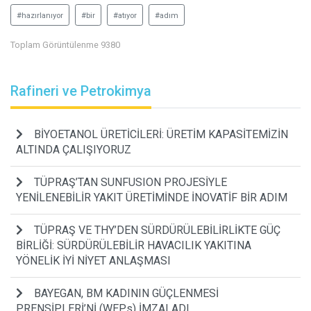
#hazırlanıyor
#bir
#atıyor
#adım
Toplam Görüntülenme 9380
Rafineri ve Petrokimya
BİYOETANOL ÜRETİCİLERİ: ÜRETİM KAPASİTEMİZİN
ALTINDA ÇALIŞIYORUZ
TÜPRAŞ’TAN SUNFUSION PROJESİYLE
YENİLENEBİLİR YAKIT ÜRETİMİNDE İNOVATİF BİR ADIM
TÜPRAŞ VE THY’DEN SÜRDÜRÜLEBİLİRLİKTE GÜÇ
BİRLİĞİ: SÜRDÜRÜLEBİLİR HAVACILIK YAKITINA
YÖNELİK İYİ NİYET ANLAŞMASI
BAYEGAN, BM KADININ GÜÇLENMESİ
PRENSİPLERİ’Nİ (WEPs) İMZALADI