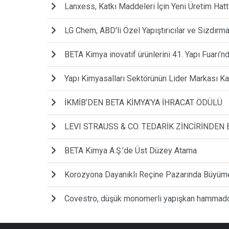
Lanxess, Katkı Maddeleri İçin Yeni Üretim Hatt
LG Chem, ABD'li Özel Yapıştırıcılar ve Sızdırmaz
BETA Kimya inovatif ürünlerini 41. Yapı Fuarı’nda
Yapı Kimyasalları Sektörünün Lider Markası Kal
İKMİB’DEN BETA KİMYA’YA İHRACAT ÖDÜLÜ
LEVI STRAUSS & CO. TEDARİK ZİNCİRİNDE
BETA Kimya A.Ş.’de Üst Düzey Atama
Korozyona Dayanıklı Reçine Pazarında Büyüm
Covestro, düşük monomerli yapışkan hammaddel