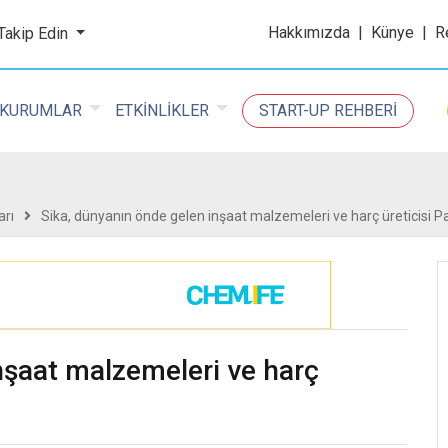
ijital Kimya Dergisi
Hakkımızda
|
Künye
|
R
 Takip Edin
KURUMLAR
ETKİNLİKLER
START-UP REHBERİ
arı
Sika, dünyanın önde gelen inşaat malzemeleri ve harç üreticisi Par
nşaat malzemeleri ve harç