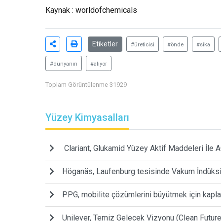
Kaynak : worldofchemicals
Etiketler
#üreticisi
#önde
#sika
#dünyanın
#alıyor
Toplam Görüntülenme 31929
Yüzey Kimyasalları
Clariant, Glukamid Yüzey Aktif Maddeleri İle A
Höganäs, Laufenburg tesisinde Vakum İndüksiy
PPG, mobilite çözümlerini büyütmek için kaplama
Unilever, Temiz Gelecek Vizyonu (Clean Future