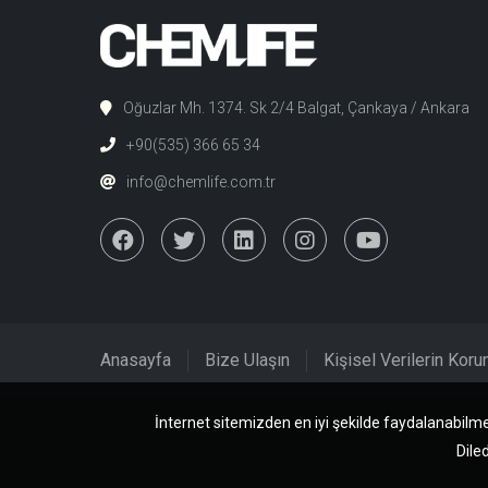
Oğuzlar Mh. 1374. Sk 2/4 Balgat, Çankaya / Ankara
+90(535) 366 65 34
info@chemlife.com.tr
Anasayfa
Bize Ulaşın
Kişisel Verilerin Kor
İnternet sitemizden en iyi şekilde faydalanabilme
Diled