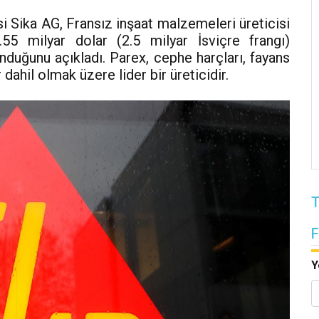
si Sika AG, Fransız inşaat malzemeleri üreticisi
5 milyar dolar (2.5 milyar İsviçre frangı)
lunduğunu açıkladı. Parex, cephe harçları, fayans
r dahil olmak üzere lider bir üreticidir.
T
Y