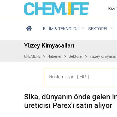
Chemlife - Basılı ve D
Bizi
BİLİM & TEKNOLOJİ
SEKTÖREL
Yüzey Kimyasalları
CHEMLIFE
Haberler
Sektörel
Yüzey Kimyasall
Sika, dünyanın önde gelen i
üreticisi Parex'i satın alıyor