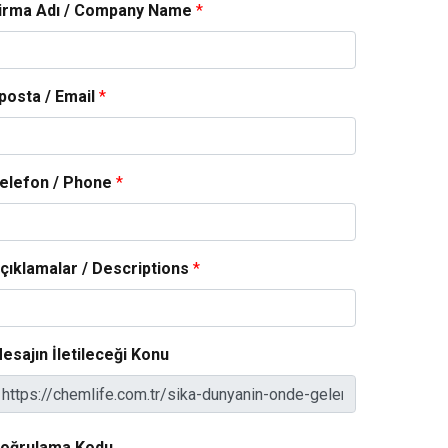
irma Adı / Company Name
*
posta / Email
*
elefon / Phone
*
çıklamalar / Descriptions
*
esajın İletileceği Konu
oğrulama Kodu