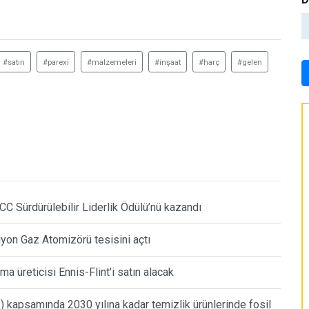
#satın
#parexi
#malzemeleri
#inşaat
#harç
#gelen
CC Sürdürülebilir Liderlik Ödülü’nü kazandı
on Gaz Atomizörü tesisini açtı
 üreticisi Ennis-Flint'i satın alacak
) kapsamında 2030 yılına kadar temizlik ürünlerinde fosil