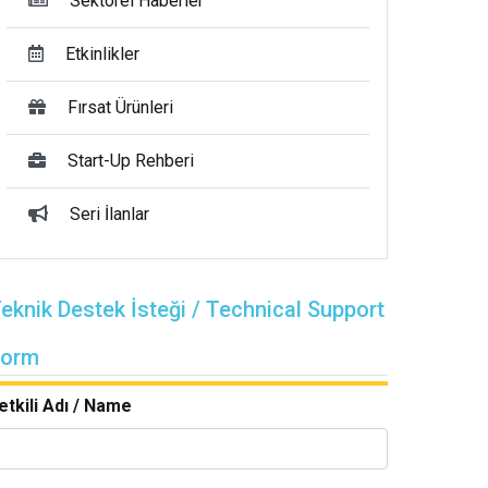
Sektörel Haberler
Etkinlikler
Fırsat Ürünleri
Start-Up Rehberi
Seri İlanlar
eknik Destek İsteği / Technical Support
Form
etkili Adı / Name