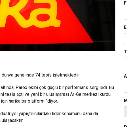
F
E
T
e dünya genelinde 74 tesis işletmektedir.
A
altında, Parex ekibi çok güçlü bir performans sergiledi. Bu
ni tesis açtı ve yeni bir uluslararası Ar-Ge merkezi kurdu.
M
çin harika bir platform ”diyor.
ndüstriyel yapıştırıcılardaki lider konumunu daha da
 ulaşacaktır.
D