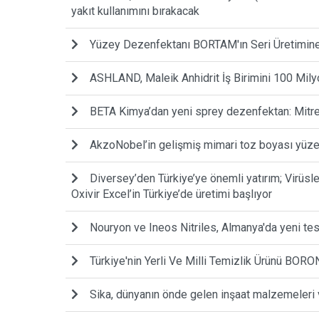
yakıt kullanımını bırakacak
Yüzey Dezenfektanı BORTAM'ın Seri Üretimine
ASHLAND, Maleik Anhidrit İş Birimini 100 Mily
BETA Kimya’dan yeni sprey dezenfektan: Mitr
AkzoNobel’in gelişmiş mimari toz boyası yüzey
Diversey’den Türkiye’ye önemli yatırım; Virüsle
Oxivir Excel’in Türkiye’de üretimi başlıyor
Nouryon ve Ineos Nitriles, Almanya'da yeni tesis
Türkiye'nin Yerli Ve Milli Temizlik Ürünü BORO
Sika, dünyanın önde gelen inşaat malzemeleri ve