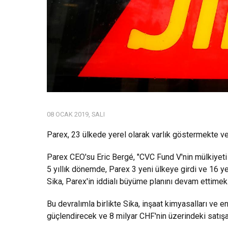
08 OCAK 2019, SALI
Parex, 23 ülkede yerel olarak varlık göstermekte v
Parex CEO'su Eric Bergé, "CVC Fund V'nin mülkiyeti 
5 yıllık dönemde, Parex 3 yeni ülkeye girdi ve 16 ye
Sika, Parex'in iddialı büyüme planını devam ettimek i
Bu devralımla birlikte Sika, inşaat kimyasalları ve e
güçlendirecek ve 8 milyar CHF'nin üzerindeki satışa