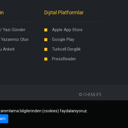
in
Dijital Platformlar
/ Yazı Gönder
Apple App Store
 Yazarımız Olun
Google Play
u Anketi
Turkcell Dergilik
PressReader
©
CHEMLIFE
 tanımlama bilgilerinden (cookies) faydalanıyoruz.
am