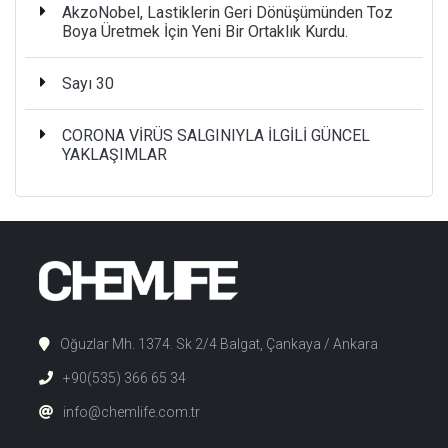
AkzoNobel, Lastiklerin Geri Dönüşümünden Toz
Boya Üretmek İçin Yeni Bir Ortaklık Kurdu.
Sayı 30
CORONA VİRÜS SALGINIYLA İLGİLİ GÜNCEL
YAKLAŞIMLAR
Oğuzlar Mh. 1374. Sk 2/4 Balgat, Çankaya / Ankara
+90(535) 366 65 34
info@chemlife.com.tr