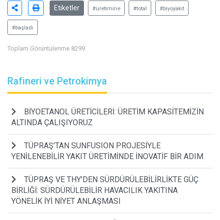
Etiketler
#üretimine
#total
#biyoyakıt
#başladı
Toplam Görüntülenme 8299
Rafineri ve Petrokimya
BİYOETANOL ÜRETİCİLERİ: ÜRETİM KAPASİTEMİZİN
ALTINDA ÇALIŞIYORUZ
TÜPRAŞ’TAN SUNFUSION PROJESİYLE
YENİLENEBİLİR YAKIT ÜRETİMİNDE İNOVATİF BİR ADIM
TÜPRAŞ VE THY’DEN SÜRDÜRÜLEBİLİRLİKTE GÜÇ
BİRLİĞİ: SÜRDÜRÜLEBİLİR HAVACILIK YAKITINA
YÖNELİK İYİ NİYET ANLAŞMASI