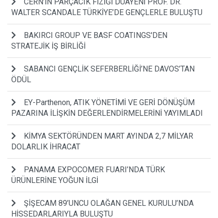
CERN’İN PARÇACIK FİZİĞİ DUAYENİ PROF. DR.
WALTER SCANDALE TÜRKİYE’DE GENÇLERLE BULUŞTU
BAKIRCI GROUP VE BASF COATINGS'DEN
STRATEJİK İŞ BİRLİĞİ
SABANCI GENÇLİK SEFERBERLİĞİ’NE DAVOS’TAN
ÖDÜL
EY-Parthenon, ATIK YÖNETİMİ VE GERİ DÖNÜŞÜM
PAZARINA İLİŞKİN DEĞERLENDİRMELERİNİ YAYIMLADI
KİMYA SEKTÖRÜNDEN MART AYINDA 2,7 MİLYAR
DOLARLIK İHRACAT
PANAMA EXPOCOMER FUARI’NDA TÜRK
ÜRÜNLERİNE YOĞUN İLGİ
ŞİŞECAM 89’UNCU OLAĞAN GENEL KURULU’NDA
HİSSEDARLARIYLA BULUŞTU