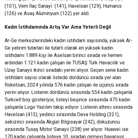
(151), Vem İlaç Sanayi (141), Havelsan (129), Humanis
(126) ve Asaş Alüminyum (122) yer aldı.
Kadın İstihdamında Artış Var Ama Yeterli Değil
Ar-Ge merkezlerindeki kadın istihdam sayısında, yüksek Ar-
Ge yatırım tutarları ile tutarlı olarak en yüksek kadın
istihdamı 1.889 kişi ile Aselsan birinci sırada ve hemen
ardından 1.121 kadın çalışan ile TUSAŞ Türk Havacılık ve
Uzay Sanayii ikinci sıradaki yerini alıyor. Geçen sene kadın
istihdam sayısı olarak listede dördüncü sırada yer alan
Roketsan, 2024 yılında 576 kadın çalışan ile üçüncü sırada
yerini alıyor. Listenin dördüncü sırasında 554 kadın çalışanla
Turkcell boy gösteriyor, listeyi beşince sırasında 475 kadın
çalışanla Logo Yazılım takip ediyor. Listenin altıncı sırasında
Havelsan (413), yedinci sırasında Deva Holding (321),
sekizinci sırasında Akgün Bilgisayar (242), dokuzuncu
sırasında Tusaş Motor Sanayii (238) yer alıyor. Huawei ise
170 kadın çalışanla listeye 10. sıradan girmeyi başarıyor.