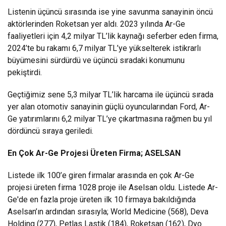
Listenin üçüncü sırasında ise yine savunma sanayinin öncü
aktörlerinden Roketsan yer aldı. 2023 yılında Ar-Ge
faaliyetleri için 4,2 milyar TL’lik kaynağı seferber eden firma,
2024’te bu rakamı 6,7 milyar TL’ye yükselterek istikrarlı
büyümesini sürdürdü ve üçüncü sıradaki konumunu
pekiştirdi.
Geçtiğimiz sene 5,3 milyar TL’lik harcama ile üçüncü sırada
yer alan otomotiv sanayinin güçlü oyuncularından Ford, Ar-
Ge yatırımlarını 6,2 milyar TL’ye çıkartmasına rağmen bu yıl
dördüncü sıraya geriledi.
En Çok Ar-Ge Projesi Üreten Firma; ASELSAN
Listede ilk 100’e giren firmalar arasında en çok Ar-Ge
projesi üreten firma 1028 proje ile Aselsan oldu. Listede Ar-
Ge'de en fazla proje üreten ilk 10 firmaya bakıldığında
Aselsan’ın ardından sırasıyla; World Medicine (568), Deva
Holding (277), Petlas Lastik (184), Roketsan (162), Dyo