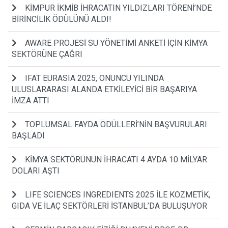
KİMPUR İKMİB İHRACATIN YILDIZLARI TÖRENİ’NDE
BİRİNCİLİK ÖDÜLÜNÜ ALDI!
AWARE PROJESİ SU YÖNETİMİ ANKETİ İÇİN KİMYA
SEKTÖRÜNE ÇAĞRI
IFAT EURASIA 2025, ONUNCU YILINDA
ULUSLARARASI ALANDA ETKİLEYİCİ BİR BAŞARIYA
İMZA ATTI
TOPLUMSAL FAYDA ÖDÜLLERİ’NİN BAŞVURULARI
BAŞLADI
KİMYA SEKTÖRÜNÜN İHRACATI 4 AYDA 10 MİLYAR
DOLARI AŞTI
LIFE SCIENCES INGREDIENTS 2025 İLE KOZMETİK,
GIDA VE İLAÇ SEKTÖRLERİ İSTANBUL’DA BULUŞUYOR