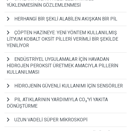
YÜKLENMESİNİN GÖZLEMLENMESİ
HERHANGİ BİR ŞEKLİ ALABİLEN AKIŞKAN BİR PİL
ÇÖPTEN HAZİNEYE: YENİ YÖNTEM KULLANILMIŞ
LİTYUM KOBALT OKSİT PİLLERİ VERİMLİ BİR ŞEKİLDE
YENİLİYOR
ENDÜSTRİYEL UYGULAMALAR İÇİN HAVADAN
HİDROJEN PEROKSİT ÜRETMEK AMACIYLA PİLLERİN
KULLANILMASI
HİDROJENİN GÜVENLİ KULLANIMI İÇİN SENSÖRLER
PİL ATIKLARININ YARDIMIYLA CO₂'Yİ YAKITA
DÖNÜŞTÜRME
UZUN VADELİ SÜPER MİKROSKOPİ