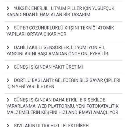
YÜKSEK ENERJİLİ LİTYUM PİLLER İÇİN YUSUFÇUK
KANADINDAN İLHAM ALAN BİR TASARIM
SÜPER ÇÖZÜNÜRLÜKLÜ X-IŞINI TEKNİĞİ ATOMİK
YAPILARI ORTAYA ÇIKARIYOR
DAHİLİ AKILLI SENSÖRLER, LİTYUM İYON PİL
YANGINLARINI BAŞLAMADAN ÖNCE ÖNLEYEBİLİR
GÜNEŞ IŞIĞINDAN YAKIT ÜRETİMİ
DÖRTLÜ BAĞLANTI: GELECEĞİN BİLGİSAYAR ÇİPLERİ
İÇİN YENİ YARI İLETKEN
GÜNEŞ IŞIĞINDAN DAHA ETKİLİ BİR ŞEKİLDE
YARARLANMA: WEB PLATFORMU, YENİ FOTOKATALİTİK
MALZEMELERİN KEŞFİNİ HIZLANDIRMAYI AMAÇLIYOR
SIVILARIN ULTRA HIZLI ELEKTRİKSEL