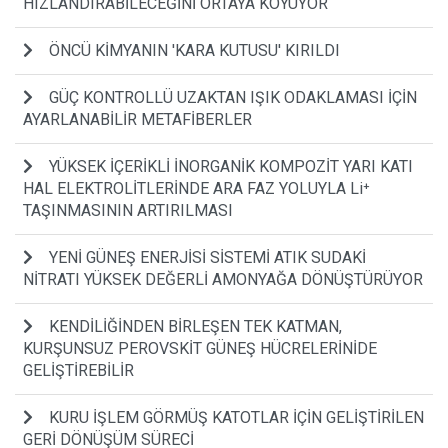
HIZLANDIRABİLECEĞİNİ ORTAYA KOYUYOR
ÖNCÜ KİMYANIN 'KARA KUTUSU' KIRILDI
GÜÇ KONTROLLÜ UZAKTAN IŞIK ODAKLAMASI İÇİN
AYARLANABİLİR METAFİBERLER
YÜKSEK İÇERİKLİ İNORGANİK KOMPOZİT YARI KATI
HAL ELEKTROLİTLERİNDE ARA FAZ YOLUYLA Li⁺
TAŞINMASININ ARTIRILMASI
YENİ GÜNEŞ ENERJİSİ SİSTEMİ ATIK SUDAKİ
NİTRATI YÜKSEK DEĞERLİ AMONYAĞA DÖNÜŞTÜRÜYOR
KENDİLİĞİNDEN BİRLEŞEN TEK KATMAN,
KURŞUNSUZ PEROVSKİT GÜNEŞ HÜCRELERİNİDE
GELİŞTİREBİLİR
KURU İŞLEM GÖRMÜŞ KATOTLAR İÇİN GELİŞTİRİLEN
GERİ DÖNÜŞÜM SÜRECİ