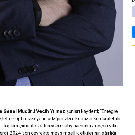
a Genel Müdürü Vecih Yılmaz
şunları kaydetti; “Entegre
işletme optimizasyonu odağımızla ülkemizin sürdürülebilir
. Toplam çimento ve türevleri satış hacmimiz geçen yılın
rdi. 2024 son çeyrekte mevsimsellik etkilerinin ağırlığı