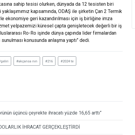
ikasına sahip tesisi olurken, dünyada da 12 tesisten biri
 yaklaşımımız kapsamında, ODAŞ ile şirketin Çan 2 Termik
le ekonomiye geri kazandırılması için iş birliğine imza
zmet yelpazemizi küresel çapta genişletecek değerli bir iş
uluslararası Ro-Ro işinde dünya çapında lider firmalardan
ti sunulması konusunda anlaşma yaptı” dedi.
geliri
#akçansa nın
#216
#2024 te
nün üçüncü çeyrekte ihracatı yüzde 16,65 arttı”
 DOLARLIK İHRACAT GERÇEKLEŞTİRDİ