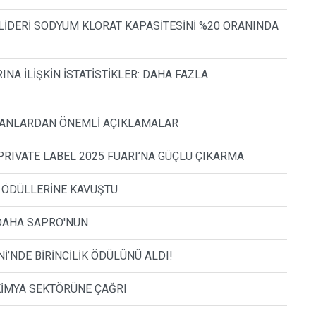
LİDERİ SODYUM KLORAT KAPASİTESİNİ %20 ORANINDA
A İLİŞKİN İSTATİSTİKLER: DAHA FAZLA
ZMANLARDAN ÖNEMLİ AÇIKLAMALAR
RIVATE LABEL 2025 FUARI’NA GÜÇLÜ ÇIKARMA
I ÖDÜLLERİNE KAVUŞTU
Z DAHA SAPRO'NUN
İ’NDE BİRİNCİLİK ÖDÜLÜNÜ ALDI!
 KİMYA SEKTÖRÜNE ÇAĞRI