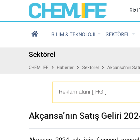
Chemlife - Basılı ve D
Bizi
BİLİM & TEKNOLOJİ
SEKTÖREL
Sektörel
CHEMLIFE
Haberler
Sektörel
Akçansa’nın Satış
Akçansa’nın Satış Geliri 202