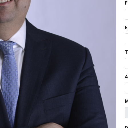
F
E
T
A
M
D