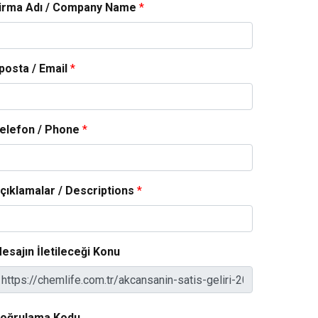
irma Adı / Company Name
*
posta / Email
*
elefon / Phone
*
çıklamalar / Descriptions
*
esajın İletileceği Konu
oğrulama Kodu