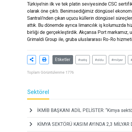
Türkiye’nin ilk ve tek platin seviyesinde CSC sertif
olarak öne çıktı. Benimsediğimiz döngüsel ekonomi
Santrali’nden çıkan uçucu küllerin döngüsel süreçler
attık. Bu dönemde ayrıca limancılık iş kolumuzda hi
birliği de gerçekleştirdik. Akçansa Port markamız, 
Grimaldi Group ile, gruba uluslararası Ro-Ro hizme
Etiketler
#satış
#oldu
#milyar
#
Toplam Görüntülenme 1776
Sektörel
İKMİB BAŞKANI ADİL PELİSTER: “Kimya sektörü
KİMYA SEKTÖRÜ KASIM AYINDA 2,3 MİLYAR