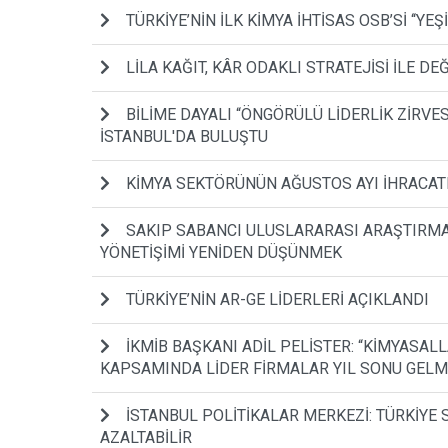
TÜRKİYE’NİN İLK KİMYA İHTİSAS OSB’Sİ ‘‘YE
LİLA KAĞIT, KÂR ODAKLI STRATEJİSİ İLE 
BİLİME DAYALI “ÖNGÖRÜLÜ LİDERLİK ZİRVES
İSTANBUL'DA BULUŞTU
KİMYA SEKTÖRÜNÜN AĞUSTOS AYI İHRACATI
SAKIP SABANCI ULUSLARARASI ARAŞTIRMA 
YÖNETİŞİMİ YENİDEN DÜŞÜNMEK
TÜRKİYE’NİN AR-GE LİDERLERİ AÇIKLANDI
İKMİB BAŞKANI ADİL PELİSTER: “KİMYASALL
KAPSAMINDA LİDER FİRMALAR YIL SONU GELM
İSTANBUL POLİTİKALAR MERKEZİ: TÜRKİYE 
AZALTABİLİR