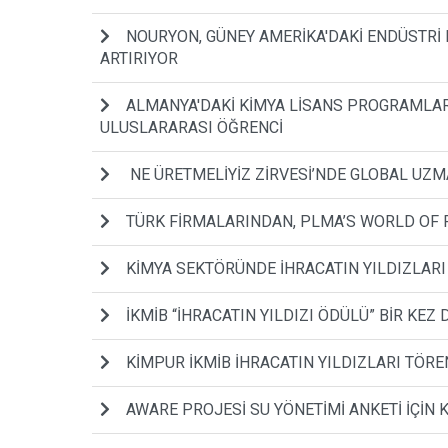
NOURYON, GÜNEY AMERİKA'DAKİ ENDÜSTRİ 
ARTIRIYOR
ALMANYA'DAKİ KİMYA LİSANS PROGRAMLARIN
ULUSLARARASI ÖĞRENCİ
NE ÜRETMELİYİZ ZİRVESİ’NDE GLOBAL U
TÜRK FİRMALARINDAN, PLMA’S WORLD OF P
KİMYA SEKTÖRÜNDE İHRACATIN YILDIZLAR
İKMİB “İHRACATIN YILDIZI ÖDÜLÜ” BİR KE
KİMPUR İKMİB İHRACATIN YILDIZLARI TÖREN
AWARE PROJESİ SU YÖNETİMİ ANKETİ İÇİN