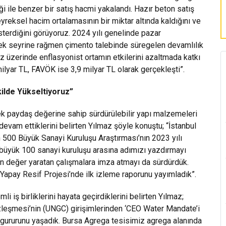
ği ile benzer bir satış hacmi yakalandı. Hazır beton satış
reksel hacim ortalamasının bir miktar altında kaldığını ve
sterdiğini görüyoruz. 2024 yılı genelinde pazar
ksek seyrine rağmen çimento talebinde süregelen devamlılık
mız üzerinde enflasyonist ortamın etkilerini azaltmada katkı
ilyar TL, FAVÖK ise 3,9 milyar TL olarak gerçekleşti”.
kilde Yükseltiyoruz”
ek paydaş değerine sahip sürdürülebilir yapı malzemeleri
devam ettiklerini belirten Yılmaz şöyle konuştu; “İstanbul
n 500 Büyük Sanayi Kuruluşu Araştırması’nın 2023 yılı
 büyük 100 sanayi kuruluşu arasına adımızı yazdırmayı
çin değer yaratan çalışmalara imza atmayı da sürdürdük.
 Yapay Resif Projesi’nde ilk izleme raporunu yayımladık”.
 iş birliklerini hayata geçirdiklerini belirten Yılmaz;
özleşmesi’nin (UNGC) girişimlerinden ‘CEO Water Mandate’i
n gururunu yaşadık. Bursa Agrega tesisimiz agrega alanında