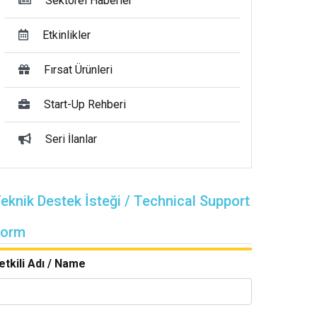
Sektörel Haberler
Etkinlikler
Fırsat Ürünleri
Start-Up Rehberi
Seri İlanlar
eknik Destek İsteği / Technical Support
Form
etkili Adı / Name