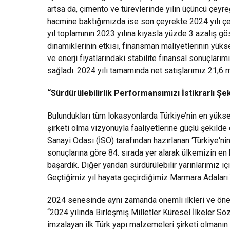
artsa da, çimento ve türevlerinde yılın üçüncü çeyre
hacmine baktığımızda ise son çeyrekte 2024 yılı çey
yıl toplamının 2023 yılına kıyasla yüzde 3 azalış gö
dinamiklerinin etkisi, finansman maliyetlerinin yü
ve enerji fiyatlarındaki stabilite finansal sonuçları
sağladı. 2024 yılı tamamında net satışlarımız 21,6 m
“Sürdürülebilirlik Performansımızı İstikrarlı Şe
Bulundukları tüm lokasyonlarda Türkiye’nin en yüks
şirketi olma vizyonuyla faaliyetlerine güçlü şekilde 
Sanayi Odası (İSO) tarafından hazırlanan ‘Türkiye'ni
sonuçlarına göre 84. sırada yer alarak ülkemizin en
başardık. Diğer yandan sürdürülebilir yarınlarımız i
Geçtiğimiz yıl hayata geçirdiğimiz Marmara Adaları
2024 senesinde aynı zamanda önemli ilkleri ve önemli
“2024 yılında Birleşmiş Milletler Küresel İlkeler S
imzalayan ilk Türk yapı malzemeleri şirketi olmanı