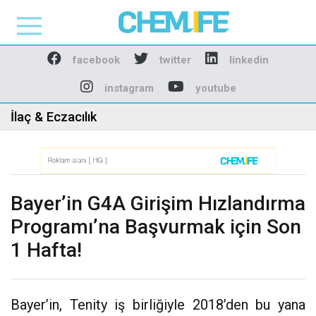
Chemlife - Basılı ve D
facebook
twitter
linkedin
instagram
youtube
İlaç & Eczacılık
Bayer’in G4A Girişim Hızlandırma
Programı’na Başvurmak için Son
1 Hafta!
Bayer’in, Tenity iş birliğiyle 2018’den bu yana