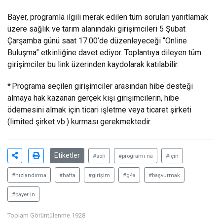
Bayer, programla ilgili merak edilen tüm soruları yanıtlamak
üzere sağlık ve tarım alanındaki girişimcileri 5 Şubat
Çarşamba günü saat 17.00’de düzenleyeceği “Online
Buluşma” etkinliğine davet ediyor. Toplantıya dileyen tüm
girişimciler
bu link üzerinden
kaydolarak katılabilir.
* Programa seçilen girişimciler arasından hibe desteği
almaya hak kazanan gerçek kişi girişimcilerin, hibe
ödemesini almak için ticari işletme veya ticaret şirketi
(limited şirket vb.) kurması gerekmektedir.
Etiketler
#son
#programı na
#için
#hızlandırma
#hafta
#girişim
#g4a
#başvurmak
#bayer in
Toplam Görüntülenme 1928