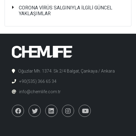
CORONA VİRÜS SALGINIYLA İLGİLİ GÜNCEL
YAKLAŞIMLAR
Oğuzlar Mh. 1374. Sk 2/4 Balgat, Çankaya / Ankara
+90(535) 366 65 34
info@chemlife.com.tr