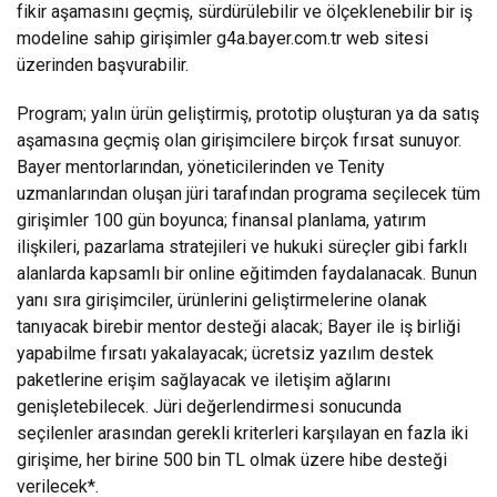
fikir aşamasını geçmiş, sürdürülebilir ve ölçeklenebilir bir iş
modeline sahip girişimler
g4a.bayer.com.tr
web sitesi
üzerinden başvurabilir.
Program; yalın ürün geliştirmiş, prototip oluşturan ya da satış
aşamasına geçmiş olan girişimcilere birçok fırsat sunuyor.
Bayer mentorlarından, yöneticilerinden ve Tenity
uzmanlarından oluşan jüri tarafından programa seçilecek tüm
girişimler 100 gün boyunca; finansal planlama, yatırım
ilişkileri, pazarlama stratejileri ve hukuki süreçler gibi farklı
alanlarda kapsamlı bir online eğitimden faydalanacak. Bunun
yanı sıra girişimciler, ürünlerini geliştirmelerine olanak
tanıyacak birebir mentor desteği alacak; Bayer ile iş birliği
yapabilme fırsatı yakalayacak; ücretsiz yazılım destek
paketlerine erişim sağlayacak ve iletişim ağlarını
genişletebilecek. Jüri değerlendirmesi sonucunda
seçilenler arasından gerekli kriterleri karşılayan en fazla iki
girişime, her birine 500 bin TL olmak üzere hibe desteği
verilecek*.