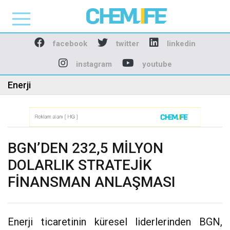
Chemlife - Basılı ve D
facebook
twitter
linkedin
instagram
youtube
Enerji
BGN’DEN 232,5 MİLYON
DOLARLIK STRATEJİK
FİNANSMAN ANLAŞMASI
Enerji ticaretinin küresel liderlerinden BGN,