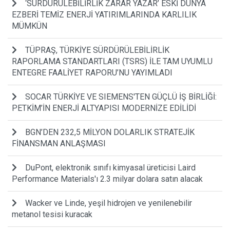
‘SÜRDÜRÜLEBİLİRLİK ZARAR YAZAR’ ESKİ DÜNYA
EZBERİ TEMİZ ENERJİ YATIRIMLARINDA KARLILIK
MÜMKÜN
TÜPRAŞ, TÜRKİYE SÜRDÜRÜLEBİLİRLİK
RAPORLAMA STANDARTLARI (TSRS) İLE TAM UYUMLU
ENTEGRE FAALİYET RAPORU’NU YAYIMLADI
SOCAR TÜRKİYE VE SIEMENS'TEN GÜÇLÜ İŞ BİRLİĞİ:
PETKİM’İN ENERJİ ALTYAPISI MODERNİZE EDİLİDİ
BGN’DEN 232,5 MİLYON DOLARLIK STRATEJİK
FİNANSMAN ANLAŞMASI
DuPont, elektronik sınıfı kimyasal üreticisi Laird
Performance Materials'ı 2.3 milyar dolara satın alacak
Wacker ve Linde, yeşil hidrojen ve yenilenebilir
metanol tesisi kuracak