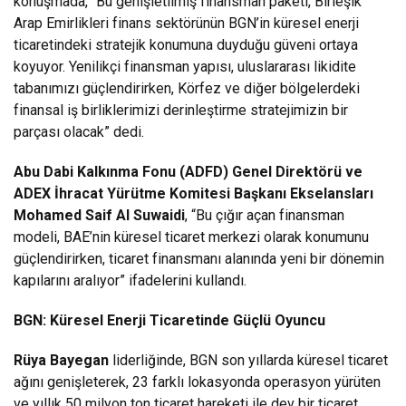
konuşmada, “Bu genişletilmiş finansman paketi, Birleşik
Arap Emirlikleri finans sektörünün BGN’in küresel enerji
ticaretindeki stratejik konumuna duyduğu güveni ortaya
koyuyor. Yenilikçi finansman yapısı, uluslararası likidite
tabanımızı güçlendirirken, Körfez ve diğer bölgelerdeki
finansal iş birliklerimizi derinleştirme stratejimizin bir
parçası olacak” dedi.
Abu Dabi Kalkınma Fonu (ADFD) Genel Direktörü ve
ADEX İhracat Yürütme Komitesi Başkanı Ekselansları
Mohamed Saif Al Suwaidi
, “Bu çığır açan finansman
modeli, BAE’nin küresel ticaret merkezi olarak konumunu
güçlendirirken, ticaret finansmanı alanında yeni bir dönemin
kapılarını aralıyor” ifadelerini kullandı.
BGN: Küresel Enerji Ticaretinde Güçlü Oyuncu
Rüya Bayegan
liderliğinde, BGN son yıllarda küresel ticaret
ağını genişleterek, 23 farklı lokasyonda operasyon yürüten
ve yıllık 50 milyon ton ticaret hareketi ile dev bir ticaret