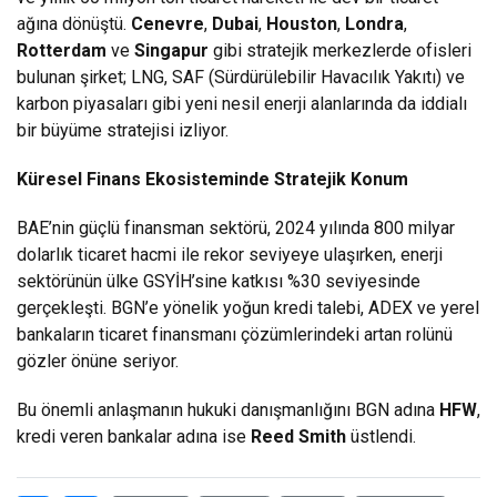
ağına dönüştü.
Cenevre
,
Dubai
,
Houston
,
Londra
,
Rotterdam
ve
Singapur
gibi stratejik merkezlerde ofisleri
bulunan şirket; LNG, SAF (Sürdürülebilir Havacılık Yakıtı) ve
karbon piyasaları gibi yeni nesil enerji alanlarında da iddialı
bir büyüme stratejisi izliyor.
Küresel Finans Ekosisteminde Stratejik Konum
BAE’nin güçlü finansman sektörü, 2024 yılında 800 milyar
dolarlık ticaret hacmi ile rekor seviyeye ulaşırken, enerji
sektörünün ülke GSYİH’sine katkısı %30 seviyesinde
gerçekleşti. BGN’e yönelik yoğun kredi talebi, ADEX ve yerel
bankaların ticaret finansmanı çözümlerindeki artan rolünü
gözler önüne seriyor.
Bu önemli anlaşmanın hukuki danışmanlığını BGN adına
HFW
,
kredi veren bankalar adına ise
Reed Smith
üstlendi.