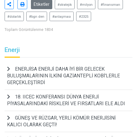
Etiketler
#stratejik
#milyon
#finansman
#dolarlık
#bgn den
#anlaşması
#2325
Toplam Görüntülenme 1834
Enerji
ENERJİSA ENERJİ DAHA İYİ BİR GELECEK
BULUŞMALARININ İLKİNİ GAZİANTEPLİ KOBİ'LERLE
GERÇEKLEŞTİRDİ
18. IICEC KONFERANSI DÜNYA ENERJİ
PİYASALARINDAKİ RİSKLERİ VE FIRSATLARI ELE ALDI
GÜNEŞ VE RÜZGAR, YERLİ KÖMÜR ENERJİSİNİ
KALICI OLARAK GEÇTİ!