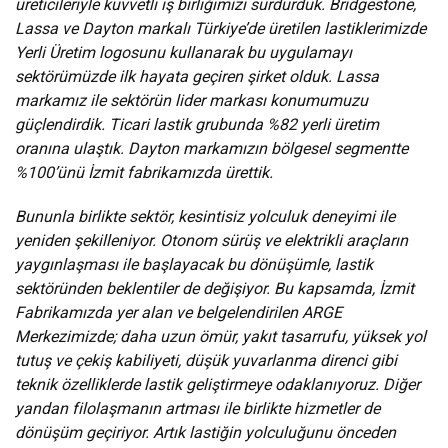
üreticileriyle kuvvetli iş birliğimizi sürdürdük. Bridgestone,
Lassa ve Dayton markalı Türkiye’de üretilen lastiklerimizde
Yerli Üretim logosunu kullanarak bu uygulamayı
sektörümüzde ilk hayata geçiren şirket olduk. Lassa
markamız ile sektörün lider markası konumumuzu
güçlendirdik. Ticari lastik grubunda %82 yerli üretim
oranına ulaştık. Dayton markamızın bölgesel segmentte
%100’ünü İzmit fabrikamızda ürettik.
Bununla birlikte sektör, kesintisiz yolculuk deneyimi ile
yeniden şekilleniyor. Otonom sürüş ve elektrikli araçların
yaygınlaşması ile başlayacak bu dönüşümle, lastik
sektöründen beklentiler de değişiyor. Bu kapsamda, İzmit
Fabrikamızda yer alan ve belgelendirilen ARGE
Merkezimizde; daha uzun ömür, yakıt tasarrufu, yüksek yol
tutuş ve çekiş kabiliyeti, düşük yuvarlanma direnci gibi
teknik özelliklerde lastik geliştirmeye odaklanıyoruz. Diğer
yandan filolaşmanın artması ile birlikte hizmetler de
dönüşüm geçiriyor. Artık lastiğin yolculuğunu önceden