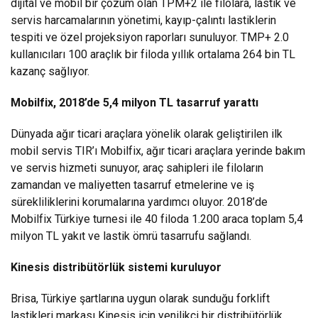
dijital ve mobil bir çözüm olan TPM+2 ile filolara, lastik ve
servis harcamalarının yönetimi, kayıp-çalıntı lastiklerin
tespiti ve özel projeksiyon raporları sunuluyor. TMP+ 2.0
kullanıcıları 100 araçlık bir filoda yıllık ortalama 264 bin TL
kazanç sağlıyor.
Mobilfix, 2018’de 5,4 milyon TL tasarruf yarattı
Dünyada ağır ticari araçlara yönelik olarak geliştirilen ilk
mobil servis TIR’ı Mobilfix, ağır ticari araçlara yerinde bakım
ve servis hizmeti sunuyor, araç sahipleri ile filoların
zamandan ve maliyetten tasarruf etmelerine ve iş
sürekliliklerini korumalarına yardımcı oluyor. 2018’de
Mobilfix Türkiye turnesi ile 40 filoda 1.200 araca toplam 5,4
milyon TL yakıt ve lastik ömrü tasarrufu sağlandı.
Kinesis distribütörlük sistemi kuruluyor
Brisa, Türkiye şartlarına uygun olarak sunduğu forklift
lastikleri markası Kinesis için yenilikçi bir distribütörlük