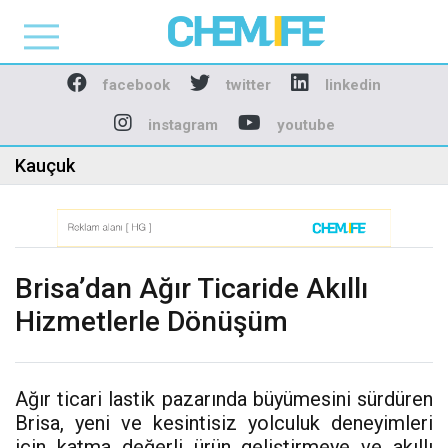
Chemlife - Basılı ve D
facebook
twitter
linkedin
instagram
youtube
Kauçuk
Brisa’dan Ağır Ticaride Akıllı
Hizmetlerle Dönüşüm
Ağır ticari lastik pazarında büyümesini sürdüren
Brisa, yeni ve kesintisiz yolculuk deneyimleri
için katma değerli ürün geliştirmeye ve akıllı