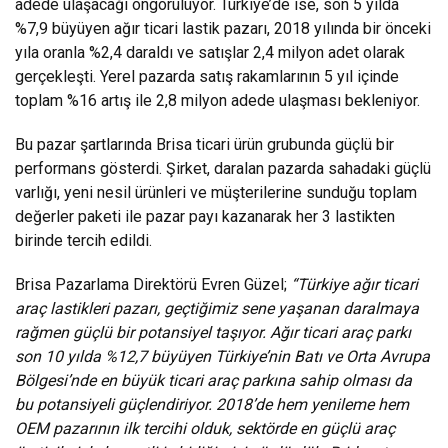
adede ulaşacağı öngörülüyor. Türkiye’de ise, son 5 yılda
%7,9 büyüyen ağır ticari lastik pazarı, 2018 yılında bir önceki
yıla oranla %2,4 daraldı ve satışlar 2,4 milyon adet olarak
gerçekleşti. Yerel pazarda satış rakamlarının 5 yıl içinde
toplam %16 artış ile 2,8 milyon adede ulaşması bekleniyor.
Bu pazar şartlarında Brisa ticari ürün grubunda güçlü bir
performans gösterdi. Şirket, daralan pazarda sahadaki güçlü
varlığı, yeni nesil ürünleri ve müşterilerine sunduğu toplam
değerler paketi ile pazar payı kazanarak her 3 lastikten
birinde tercih edildi.
Brisa Pazarlama Direktörü Evren Güzel;
“Türkiye ağır ticari
araç lastikleri pazarı, geçtiğimiz sene yaşanan daralmaya
rağmen güçlü bir potansiyel taşıyor. Ağır ticari araç parkı
son 10 yılda %12,7 büyüyen Türkiye’nin Batı ve Orta Avrupa
Bölgesi’nde en büyük ticari araç parkına sahip olması da
bu potansiyeli güçlendiriyor. 2018’de hem yenileme hem
OEM pazarının ilk tercihi olduk, sektörde en güçlü araç