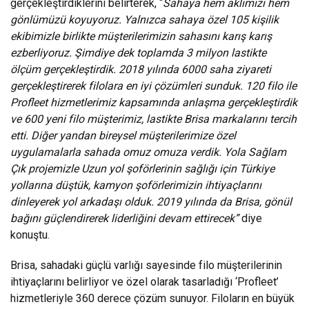
gerçekleştirdiklerini belirterek, “
Sahaya hem aklımızı hem
gönlümüzü koyuyoruz. Yalnızca sahaya özel 105 kişilik
ekibimizle birlikte müşterilerimizin sahasını karış karış
ezberliyoruz. Şimdiye dek toplamda 3 milyon lastikte
ölçüm gerçekleştirdik. 2018 yılında 6000 saha ziyareti
gerçekleştirerek filolara en iyi çözümleri sunduk. 120 filo ile
Profleet hizmetlerimiz kapsamında anlaşma gerçekleştirdik
ve 600 yeni filo müşterimiz, lastikte Brisa markalarını tercih
etti. Diğer yandan bireysel müşterilerimize özel
uygulamalarla sahada omuz omuza verdik. Yola Sağlam
Çık projemizle Uzun yol şoförlerinin sağlığı için Türkiye
yollarına düştük, kamyon şoförlerimizin ihtiyaçlarını
dinleyerek yol arkadaşı olduk. 2019 yılında da Brisa, gönül
bağını güçlendirerek liderliğini devam ettirecek”
diye
konuştu.
Brisa, sahadaki güçlü varlığı sayesinde filo müşterilerinin
ihtiyaçlarını belirliyor ve özel olarak tasarladığı ‘Profleet’
hizmetleriyle 360 derece çözüm sunuyor. Filoların en büyük