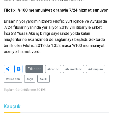
Filofix, %100 memnuniyet oranıyla 7/24 hizmet sunuyor
Brisa’nın yol yardım hizmeti Filofix, yurt içinde ve Avrupa’da
7/24 filoların yanında yer alıyor. 2018 yılı itibariyle şirket,
İnci GS Yuasa Akü iş birliği sayesinde yolda kalan
müşterilerine akü hizmeti de sağlamaya başladı. Sektörde
bir ilk olan Filofix, 2018’de 1.352 araca %100 memnuniyet
oranıyla hizmet verdi.
Etiketler
#ticaride
#hizmetlerle
#dönüşüm
#brisa dan
#ağır
#akıllı
Toplam Görüntülenme 30495
Kauçuk