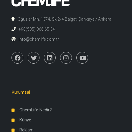
Oğuzlar Mh. 1374. Sk 2/4 Balgat, Çankaya / Ankara
+90(535) 366 65 34
info@chemlife.com.tr
Kurumsal
ChemLife Nedir?
Künye
Reklam