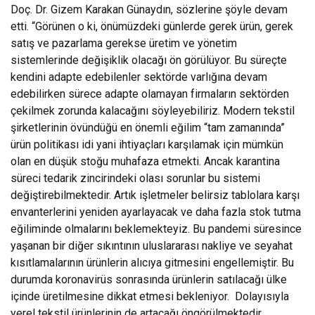
Doç. Dr. Gizem Karakan Günaydın, sözlerine şöyle devam
etti. “Görünen o ki, önümüzdeki günlerde gerek ürün, gerek
satış ve pazarlama gerekse üretim ve yönetim
sistemlerinde değişiklik olacağı ön görülüyor. Bu süreçte
kendini adapte edebilenler sektörde varlığına devam
edebilirken sürece adapte olamayan firmaların sektörden
çekilmek zorunda kalacağını söyleyebiliriz. Modern tekstil
şirketlerinin övündüğü en önemli eğilim “tam zamanında”
ürün politikası idi yani ihtiyaçları karşılamak için mümkün
olan en düşük stoğu muhafaza etmekti. Ancak karantina
süreci tedarik zincirindeki olası sorunlar bu sistemi
değiştirebilmektedir. Artık işletmeler belirsiz tablolara karşı
envanterlerini yeniden ayarlayacak ve daha fazla stok tutma
eğiliminde olmalarını beklemekteyiz. Bu pandemi süresince
yaşanan bir diğer sıkıntının uluslararası nakliye ve seyahat
kısıtlamalarının ürünlerin alıcıya gitmesini engellemiştir. Bu
durumda koronavirüs sonrasında ürünlerin satılacağı ülke
içinde üretilmesine dikkat etmesi bekleniyor. Dolayısıyla
yerel tekstil ürünlerinin de artacağı öngörülmektedir.