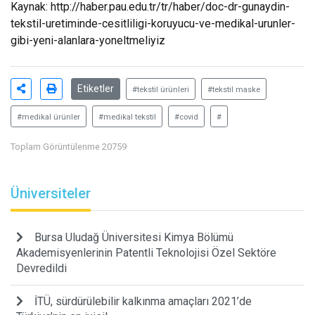
Kaynak:
http://haber.pau.edu.tr/tr/haber/doc-dr-gunaydin-
tekstil-uretiminde-cesitliligi-koruyucu-ve-medikal-urunler-
gibi-yeni-alanlara-yoneltmeliyiz
Etiketler
#tekstil ürünleri
#tekstil maske
#medikal ürünler
#medikal tekstil
#covid
#
Toplam Görüntülenme 20759
Üniversiteler
Bursa Uludağ Üniversitesi Kimya Bölümü
Akademisyenlerinin Patentli Teknolojisi Özel Sektöre
Devredildi
İTÜ, sürdürülebilir kalkınma amaçları 2021’de