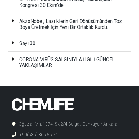
Kongresi 30 Ekim’de.
AkzoNobel, Lastiklerin Geri Dönüşümünden Toz
Boya Üretmek İçin Yeni Bir Ortaklık Kurdu.
Sayı 30
CORONA VİRÜS SALGINIYLA İLGİLİ GÜNCEL
YAKLAŞIMLAR
Oğuzlar Mh. 1374. Sk 2/4 Balgat, Çankaya / Ankara
+90(535) 366 65 34