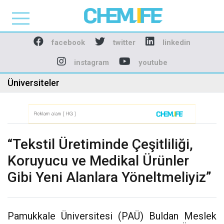
Chemlife - Basılı ve D
facebook
twitter
linkedin
instagram
youtube
Üniversiteler
“Tekstil Üretiminde Çeşitliliği,
Koruyucu ve Medikal Ürünler
Gibi Yeni Alanlara Yöneltmeliyiz”
Pamukkale Üniversitesi (PAÜ) Buldan Meslek