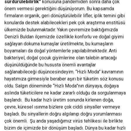
sürdürülebilirlik”
konusuna pandemiden sonra daha çok
önem vermesi gerektiğini düşünüyorum. Bu kapsamda
firmaların organik, geri dönüştürülebilir lifler, iplik temini gibi
konularda destek alabilecekleri pek çok araştırma enstitüsü
ülkemizde bulunmaktadır. Yakın çevremize baktığımızda
Denizli Buldan ilçemizde özellikle konforlu ve doğal giyimi
sağlayan dokuma kumaşlar üretilmekte, bu kumaşların
boyamaları da doğal yöntemlerle yapılabilmektedir. Anti
bakteriyel, doğal çocuk giyimlerine olan talebin artacağı
düşünüldüğünde bu hususta önemli avantajlar
sağlanabileceği düşüncesindeyim. “Hızlı Moda” kavramının
hayatımıza girmesiyle beraber aşırı bir tüketim söz konusu
oldu. Salgın döneminde “Hızlı Moda”nın dünyaya, doğaya
aslında tüketicilere ne kadar zararlı olduğu da sorgulanmaya
başlandı. Bu kadar hızlı üretim sonunda kirlenen doğa,
çevre, küresel ısınma bizlere çok ciddi sinyaller vermeye
başladı. Bu sinyallerin doğru algılanıp doğru yorumlanması
çok önemli. Şu anda yaşadığımız virüs tehlikesi ile birlikte
bizim de içimizde bir dönüşüm başladı. Dünya bu kadar hızlı