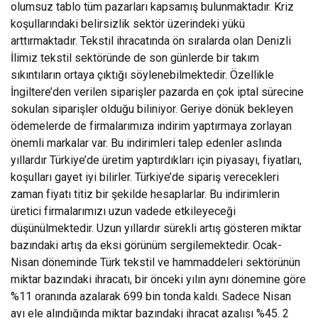
olumsuz tablo tüm pazarları kapsamış bulunmaktadır. Kriz
koşullarındaki belirsizlik sektör üzerindeki yükü
arttırmaktadır. Tekstil ihracatında ön sıralarda olan Denizli
İlimiz tekstil sektöründe de son günlerde bir takım
sıkıntıların ortaya çıktığı söylenebilmektedir. Özellikle
İngiltere’den verilen siparişler pazarda en çok iptal sürecine
sokulan siparişler olduğu biliniyor. Geriye dönük bekleyen
ödemelerde de firmalarımıza indirim yaptırmaya zorlayan
önemli markalar var. Bu indirimleri talep edenler aslında
yıllardır Türkiye’de üretim yaptırdıkları için piyasayı, fiyatları,
koşulları gayet iyi bilirler. Türkiye’de sipariş verecekleri
zaman fiyatı titiz bir şekilde hesaplarlar. Bu indirimlerin
üretici firmalarımızı uzun vadede etkileyeceği
düşünülmektedir. Uzun yıllardır sürekli artış gösteren miktar
bazındaki artış da eksi görünüm sergilemektedir. Ocak-
Nisan döneminde Türk tekstil ve hammaddeleri sektörünün
miktar bazındaki ihracatı, bir önceki yılın aynı dönemine göre
%11 oranında azalarak 699 bin tonda kaldı. Sadece Nisan
ayı ele alındığında miktar bazındaki ihracat azalışı %45. 2