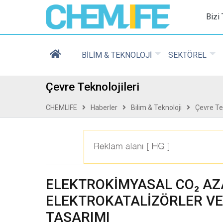
Chemlife - Basılı ve D
Bizi
BİLİM & TEKNOLOJİ
SEKTÖREL
Çevre Teknolojileri
CHEMLIFE
Haberler
Bilim & Teknoloji
Çevre Tek
ELEKTROKİMYASAL CO₂ AZA
ELEKTROKATALİZÖRLER V
TASARIMI