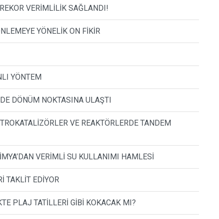
EKOR VERİMLİLİK SAĞLANDI!
ÖNLEMEYE YÖNELİK ON FİKİR
NLI YÖNTEM
NDE DÖNÜM NOKTASINA ULAŞTI
EKTROKATALİZÖRLER VE REAKTÖRLERDE TANDEM
KİMYA’DAN VERİMLİ SU KULLANIMI HAMLESİ
İ TAKLİT EDİYOR
E PLAJ TATİLLERİ GİBİ KOKACAK MI?