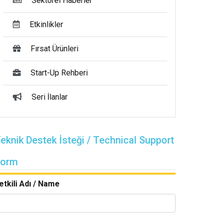
Sektörel Haberler
Etkinlikler
Fırsat Ürünleri
Start-Up Rehberi
Seri İlanlar
eknik Destek İsteği / Technical Support
Form
etkili Adı / Name