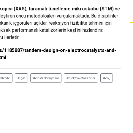
kopisi (XAS)
,
taramalı tünelleme mikroskobu (STM)
ve
eştiren öncü metodolojileri vurgulamaktadır. Bu disiplinler
anik içgörüleri açıklar, reaksiyon fizibilite tahmini için
ksek performanslı katalizörlerin keşfini hızlandırır,
ilerletir.
/1185887/tandem-design-on-electrocatalysts-and-
tml
örlerde
#için
#elektrokimyasal
#elektrokatalizörler
#co₂