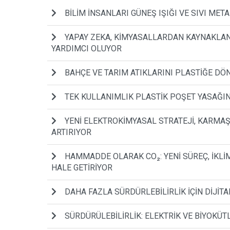
BİLİM İNSANLARI GÜNEŞ IŞIĞI VE SIVI M
YAPAY ZEKA, KİMYASALLARDAN KAYNAKLAN
YARDIMCI OLUYOR
BAHÇE VE TARIM ATIKLARINI PLASTİĞE D
TEK KULLANIMLIK PLASTİK POŞET YASAĞIN
YENİ ELEKTROKİMYASAL STRATEJİ, KARMAŞ
ARTIRIYOR
HAMMADDE OLARAK CO₂: YENİ SÜREÇ, İKLİM
HALE GETİRİYOR
DAHA FAZLA SÜRDÜRLEBİLİRLİK İÇİN DİJİT
SÜRDÜRÜLEBİLİRLİK: ELEKTRİK VE BİYOKÜ