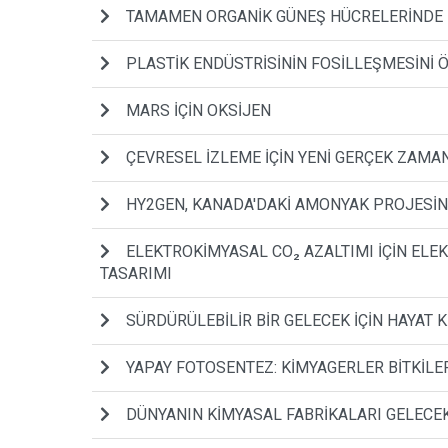
TAMAMEN ORGANİK GÜNEŞ HÜCRELERİNDE R
PLASTİK ENDÜSTRİSİNİN FOSİLLEŞMESİNİ 
MARS İÇİN OKSİJEN
ÇEVRESEL İZLEME İÇİN YENİ GERÇEK ZAMA
HY2GEN, KANADA'DAKİ AMONYAK PROJESİ
ELEKTROKİMYASAL CO₂ AZALTIMI İÇİN EL
TASARIMI
SÜRDÜRÜLEBİLİR BİR GELECEK İÇİN HAYAT 
YAPAY FOTOSENTEZ: KİMYAGERLER BİTKİLER
DÜNYANIN KİMYASAL FABRİKALARI GELECEKT