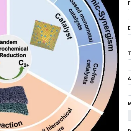
F
E
T
A
M
D