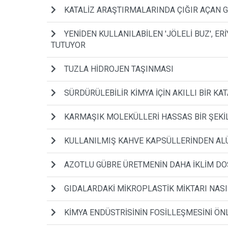
KATALİZ ARAŞTIRMALARINDA ÇIĞIR AÇAN G
YENİDEN KULLANILABİLEN 'JÖLELİ BUZ', E
TUTUYOR
TUZLA HİDROJEN TAŞINMASI
SÜRDÜRÜLEBİLİR KİMYA İÇİN AKILLI BİR KA
KARMAŞIK MOLEKÜLLERİ HASSAS BİR ŞEKİ
KULLANILMIŞ KAHVE KAPSÜLLERİNDEN AL
AZOTLU GÜBRE ÜRETMENİN DAHA İKLİM DO
GIDALARDAKİ MİKROPLASTİK MİKTARI NASIL
KİMYA ENDÜSTRİSİNİN FOSİLLEŞMESİNİ ÖN