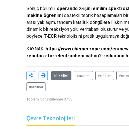
Sonuç bölümü,
operando X-ışını emilim spektros
makine öğrenimi
destekli teorik hesaplamaları birl
arası yaklaşım, tandem katalitik döngülere ilişkin mek
dinamik bir reaksiyon yolu veritabanı oluşturur ve yü
böylece
T-ECR
teknolojisini pratik uygulamaya doğru 
KAYNAK:
https://www.chemeurope.com/en/news
reactors-for-electrochemical-co2-reduction.h
Etiketler
#tasarımı
#tandem
#reakt
#azaltımı
Toplam Görüntülenme 3755
Çevre Teknolojileri