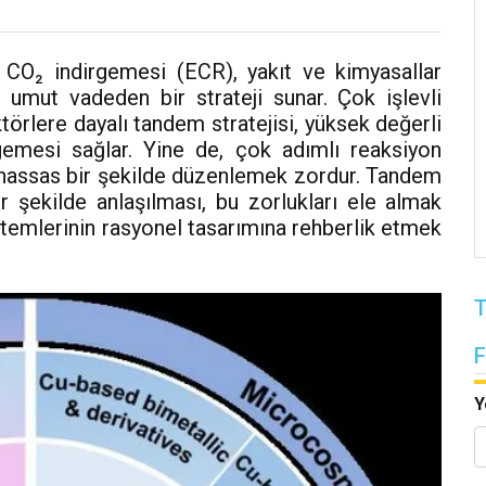
l CO₂ indirgemesi (ECR), yakıt ve kimyasallar
 umut vadeden bir strateji sunar. Çok işlevli
örlere dayalı tandem stratejisi, yüksek değerli
gemesi sağlar. Yine de, çok adımlı reaksiyon
 hassas bir şekilde düzenlemek zordur. Tandem
 şekilde anlaşılması, bu zorlukları ele almak
istemlerinin rasyonel tasarımına rehberlik etmek
T
Y