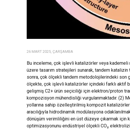
26 MART 2025, ÇARŞAMBA
Bu inceleme, çok işlevli katalizörler veya kademeli 
üzere tasarım stratejileri sunarak, tandem katalizin
sonra, çok ölçekli tandem metodolojilerindeki son ge
ölçekte, çok işlevli katalizörler içindeki farklı aktif
gelişmiş C2+ ürün seçiciliği için elektron/proton t
kompozisyon mühendisliği vurgulanmaktadır. (2) M
yollarına sahip özelleştirilmiş kompozit katalizörle
aracılığıyla hidrodinamik modülasyona odaklanılmakt
dönüşüm verimliliğini en üst düzeye çıkarmak için 
optimizasyonunu endüstriyel ölçekli CO₂ elektrolizi