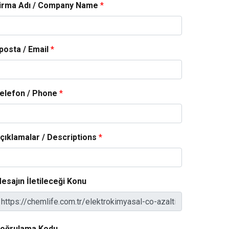
irma Adı / Company Name
*
posta / Email
*
elefon / Phone
*
çıklamalar / Descriptions
*
esajın İletileceği Konu
oğrulama Kodu