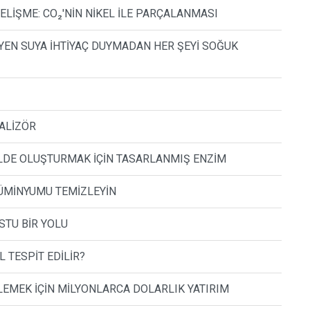
ELİŞME: CO₂'NİN NİKEL İLE PARÇALANMASI
RİYEN SUYA İHTİYAÇ DUYMADAN HER ŞEYİ SOĞUK
TALİZÖR
LDE OLUŞTURMAK İÇİN TASARLANMIŞ ENZİM
ÜMİNYUMU TEMİZLEYİN
STU BİR YOLU
 TESPİT EDİLİR?
LEMEK İÇİN MİLYONLARCA DOLARLIK YATIRIM