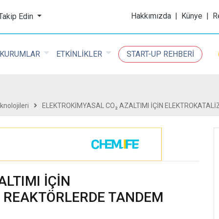
ijital Kimya Dergisi
Hakkımızda
|
Künye
|
R
 Takip Edin
KURUMLAR
ETKİNLİKLER
START-UP REHBERİ
nolojileri
ELEKTROKİMYASAL CO₂ AZALTIMI İÇİN ELEKTROKATAL
LTIMI İÇİN
E REAKTÖRLERDE TANDEM