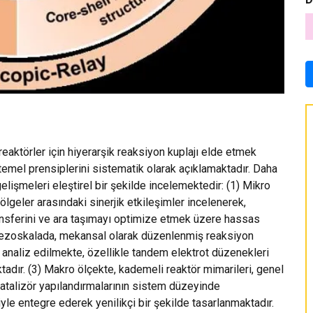
reaktörler için hiyerarşik reaksiyon kuplajı elde etmek
 temel prensiplerini sistematik olarak açıklamaktadır. Daha
lişmeleri eleştirel bir şekilde incelemektedir: (1) Mikro
 bölgeler arasındaki sinerjik etkileşimler incelenerek,
ransferini ve ara taşımayı optimize etmek üzere hassas
ezoskalada, mekansal olarak düzenlenmiş reaksiyon
r analiz edilmekte, özellikle tandem elektrot düzenekleri
adır. (3) Makro ölçekte, kademeli reaktör mimarileri, genel
katalizör yapılandırmalarının sistem düzeyinde
yle entegre ederek yenilikçi bir şekilde tasarlanmaktadır.