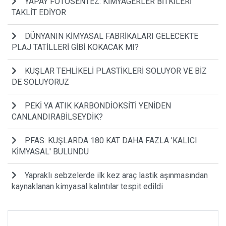
YAPAY FOTOSENTEZ: KİMYAGERLER BİTKİLERİ
TAKLİT EDİYOR
DÜNYANIN KİMYASAL FABRİKALARI GELECEKTE
PLAJ TATİLLERİ GİBİ KOKACAK MI?
KUŞLAR TEHLİKELİ PLASTİKLERİ SOLUYOR VE BİZ
DE SOLUYORUZ
PEKİ YA ATIK KARBONDİOKSİTİ YENİDEN
CANLANDIRABİLSEYDİK?
PFAS: KUŞLARDA 180 KAT DAHA FAZLA 'KALICI
KİMYASAL' BULUNDU
Yapraklı sebzelerde ilk kez araç lastik aşınmasından
kaynaklanan kimyasal kalıntılar tespit edildi