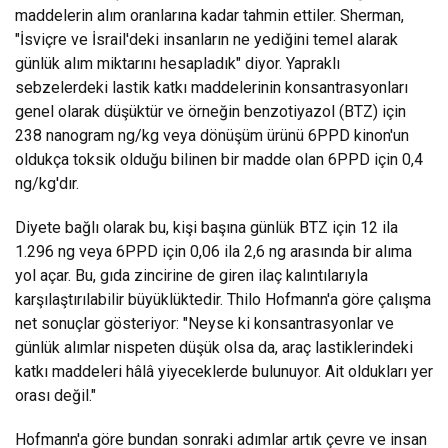
maddelerin alım oranlarına kadar tahmin ettiler. Sherman,
"İsviçre ve İsrail'deki insanların ne yediğini temel alarak
günlük alım miktarını hesapladık" diyor. Yapraklı
sebzelerdeki lastik katkı maddelerinin konsantrasyonları
genel olarak düşüktür ve örneğin benzotiyazol (BTZ) için
238 nanogram ng/kg veya dönüşüm ürünü 6PPD kinon'un
oldukça toksik olduğu bilinen bir madde olan 6PPD için 0,4
ng/kg'dır.
Diyete bağlı olarak bu, kişi başına günlük BTZ için 12 ila
1.296 ng veya 6PPD için 0,06 ila 2,6 ng arasında bir alıma
yol açar. Bu, gıda zincirine de giren ilaç kalıntılarıyla
karşılaştırılabilir büyüklüktedir. Thilo Hofmann'a göre çalışma
net sonuçlar gösteriyor: "Neyse ki konsantrasyonlar ve
günlük alımlar nispeten düşük olsa da, araç lastiklerindeki
katkı maddeleri hâlâ yiyeceklerde bulunuyor. Ait oldukları yer
orası değil."
Hofmann'a göre bundan sonraki adımlar artık çevre ve insan