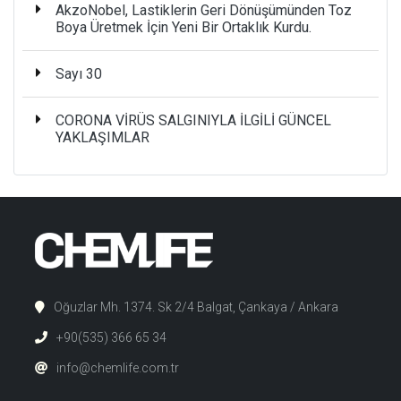
AkzoNobel, Lastiklerin Geri Dönüşümünden Toz
Boya Üretmek İçin Yeni Bir Ortaklık Kurdu.
Sayı 30
CORONA VİRÜS SALGINIYLA İLGİLİ GÜNCEL
YAKLAŞIMLAR
Oğuzlar Mh. 1374. Sk 2/4 Balgat, Çankaya / Ankara
+90(535) 366 65 34
info@chemlife.com.tr