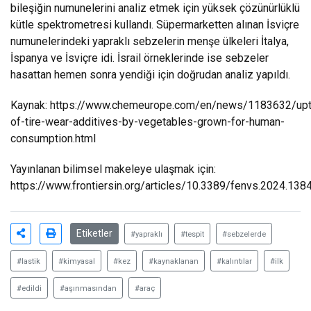
bileşiğin numunelerini analiz etmek için yüksek çözünürlüklü
kütle spektrometresi kullandı. Süpermarketten alınan İsviçre
numunelerindeki yapraklı sebzelerin menşe ülkeleri İtalya,
İspanya ve İsviçre idi. İsrail örneklerinde ise sebzeler
hasattan hemen sonra yendiği için doğrudan analiz yapıldı.
Kaynak:
https://www.chemeurope.com/en/news/1183632/upt
of-tire-wear-additives-by-vegetables-grown-for-human-
consumption.html
Yayınlanan bilimsel makeleye ulaşmak için:
https://www.frontiersin.org/articles/10.3389/fenvs.2024.138
Etiketler
#yapraklı
#tespit
#sebzelerde
#lastik
#kimyasal
#kez
#kaynaklanan
#kalıntılar
#ilk
#edildi
#aşınmasından
#araç