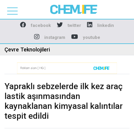
Chemlife - Basılı ve D
facebook
twitter
linkedin
instagram
youtube
Çevre Teknolojileri
Yapraklı sebzelerde ilk kez araç
lastik aşınmasından
kaynaklanan kimyasal kalıntılar
tespit edildi