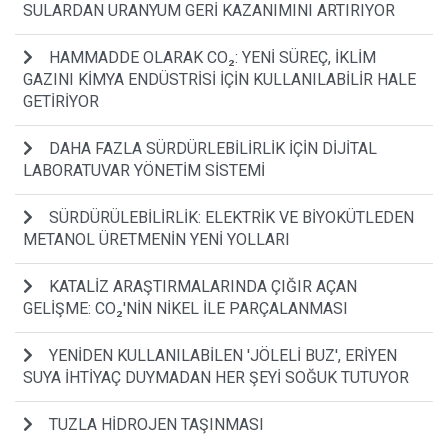
SULARDAN URANYUM GERİ KAZANIMINI ARTIRIYOR
HAMMADDE OLARAK CO₂: YENİ SÜREÇ, İKLİM
GAZINI KİMYA ENDÜSTRİSİ İÇİN KULLANILABİLİR HALE
GETİRİYOR
DAHA FAZLA SÜRDÜRLEBİLİRLİK İÇİN DİJİTAL
LABORATUVAR YÖNETİM SİSTEMİ
SÜRDÜRÜLEBİLİRLİK: ELEKTRİK VE BİYOKÜTLEDEN
METANOL ÜRETMENİN YENİ YOLLARI
KATALİZ ARAŞTIRMALARINDA ÇIĞIR AÇAN
GELİŞME: CO₂'NİN NİKEL İLE PARÇALANMASI
YENİDEN KULLANILABİLEN 'JÖLELİ BUZ', ERİYEN
SUYA İHTİYAÇ DUYMADAN HER ŞEYİ SOĞUK TUTUYOR
TUZLA HİDROJEN TAŞINMASI