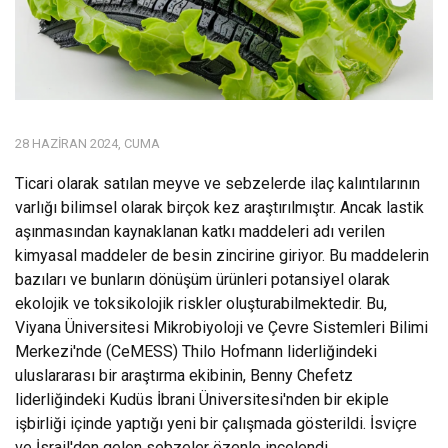
28 HAZIRAN 2024, CUMA
Ticari olarak satılan meyve ve sebzelerde ilaç kalıntılarının
varlığı bilimsel olarak birçok kez araştırılmıştır. Ancak lastik
aşınmasından kaynaklanan katkı maddeleri adı verilen
kimyasal maddeler de besin zincirine giriyor.
Bu maddelerin
bazıları ve bunların dönüşüm ürünleri potansiyel olarak
ekolojik ve toksikolojik riskler oluşturabilmektedir.
Bu,
Viyana Üniversitesi Mikrobiyoloji ve Çevre Sistemleri Bilimi
Merkezi'nde (CeMESS) Thilo Hofmann liderliğindeki
uluslararası bir araştırma ekibinin, Benny Chefetz
liderliğindeki Kudüs İbrani Üniversitesi'nden bir ekiple
işbirliği içinde yaptığı yeni bir çalışmada gösterildi. İsviçre
ve İsrail'den gelen sebzeler özenle incelendi.