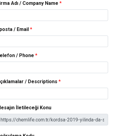
irma Adı / Company Name
*
posta / Email
*
elefon / Phone
*
çıklamalar / Descriptions
*
esajın İletileceği Konu
oğrulama Kodu