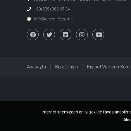
+90(535) 366 65 34
info@chemlife.com.tr
Anasayfa
Bize Ulaşın
Kişisel Verilerin Kor
İnternet sitemizden en iyi şekilde faydalanabilme
Diled