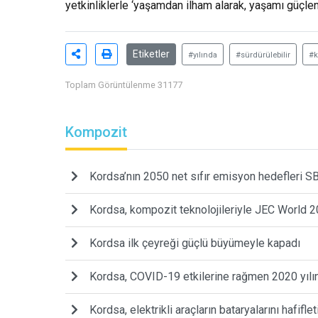
yetkinliklerle ‘yaşamdan ilham alarak, yaşamı güçl
Etiketler
#yılında
#sürdürülebilir
#k
Toplam Görüntülenme 31177
Kompozit
Kordsa’nın 2050 net sıfır emisyon hedefleri SB
Kordsa, kompozit teknolojileriyle JEC World 20
Kordsa ilk çeyreği güçlü büyümeyle kapadı
Kordsa, COVID-19 etkilerine rağmen 2020 yılın
Kordsa, elektrikli araçların bataryalarını hafiflet