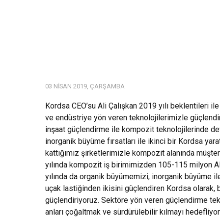
03 NISAN 2019, ÇARŞAMBA
Kordsa CEO’su Ali Çalışkan 2019 yılı beklentileri ile i
ve endüstriye yön veren teknolojilerimizle güçlendir
inşaat güçlendirme ile kompozit teknolojilerinde
inorganik büyüme fırsatları ile ikinci bir Kordsa ya
kattığımız şirketlerimizle kompozit alanında müşter
yılında kompozit iş birimimizden 105-115 milyon A
yılında da organik büyümemizi, inorganik büyüme il
uçak lastiğinden ikisini güçlendiren Kordsa olarak, b
güçlendiriyoruz. Sektöre yön veren güçlendirme tek
anları çoğaltmak ve sürdürülebilir kılmayı hedefliyo