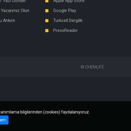
/ Yazı Gönder
Apple App Store
 Yazarımız Olun
Google Play
u Anketi
Turkcell Dergilik
PressReader
©
CHEMLIFE
 tanımlama bilgilerinden (cookies) faydalanıyoruz.
am