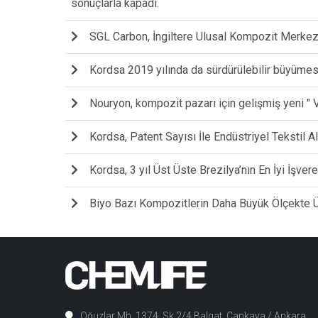
sonuçlarla kapadı.
SGL Carbon, İngiltere Ulusal Kompozit Merkezi 
Kordsa 2019 yılında da sürdürülebilir büyümes
Nouryon, kompozit pazarı için gelişmiş yeni " V
Kordsa, Patent Sayısı İle Endüstriyel Tekstil A
Kordsa, 3 yıl Üst Üste Brezilya’nın En İyi İşve
Biyo Bazı Kompozitlerin Daha Büyük Ölçekte Üre
Oğuzlar Mh. 1374. Sk 2/4 Balgat, Çankaya / Ankara