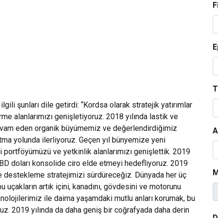
F
E
T
lgili şunları dile getirdi: “Kordsa olarak stratejik yatırımlar
me alanlarımızı genişletiyoruz. 2018 yılında lastik ve
 devam eden organik büyümemiz ve değerlendirdiğimiz
A
ratma yolunda ilerliyoruz. Geçen yıl bünyemize yeni
i portföyümüzü ve yetkinlik alanlarımızı genişlettik. 2019
BD doları konsolide ciro elde etmeyi hedefliyoruz. 2019
M
e destekleme stratejimizi sürdüreceğiz. Dünyada her üç
u uçakların artık içini, kanadını, gövdesini ve motorunu
nolojilerimiz ile daima yaşamdaki mutlu anları korumak, bu
ruz. 2019 yılında da daha geniş bir coğrafyada daha derin
D