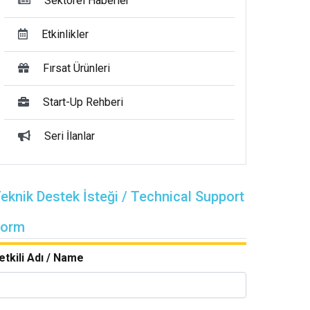
Sektörel Haberler
Etkinlikler
Fırsat Ürünleri
Start-Up Rehberi
Seri İlanlar
eknik Destek İsteği / Technical Support
Form
etkili Adı / Name