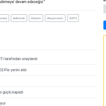
endirmeye’ devam edeceğiz.”
ordsa
#ettirecek
#devam
#büyümesini
#2019
Ti tarafından onaylandı
24’te yerini aldı
ı güçlü kapadı
iyor