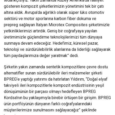
tedarikçisiyiz. Yakın zamanda Kuzey Amerika'da faaliyet
gösteren kompozit şirketlerimizin yönetimini tek bir çatı
altına aldık. Avrupa’da ağırlıklı olarak süper lüks otomotiv
sektörü ve motor sporlarına karbon fiber dokuma ve
prepreg sağlayan İtalyan Microtex Composites şirketimizle
yetkinliklerimizi artırdık. Geniş bir coğrafyaya yayılan
üretimimizle güçlendirme teknolojilerimizi tüm dünyaya
sunmaya devam edeceğiz. Hedefimiz, küresel pazar,
teknoloji ve sürdürülebilirlik alanlarına da liderliği sağlayarak
tüm paydaşlarımıza değer yaratmak” dedi.
Şirketin yakın zamanda sentetik kompozitlere çevre dostu
alternatifler sunan sürdürülebilir ileri malzemeler şirketi
BPREG’e yaptığı yatırımı da hatırlatan Yıldırım, “Doğal elyaf
takviyeli ileri kompozitlerle kompozit endüstrisinin yeşil
dönüşümünün bir parçası olmayı hedefleyen BPREG
Kordsa’nın bu yaklaşımıyla birebir örtüşen bir girişim. BPREG
ürün portföyünün dünyanın farklı coğrafyalarındaki
müşterilerimize sunulmasını sağlayacağız” şeklinde