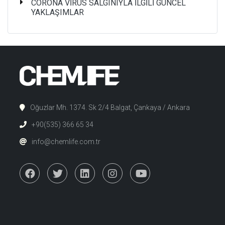
CORONA VİRÜS SALGINIYLA İLGİLİ GÜNCEL
YAKLAŞIMLAR
Oğuzlar Mh. 1374. Sk 2/4 Balgat, Çankaya / Ankara
+90(535) 366 65 34
info@chemlife.com.tr