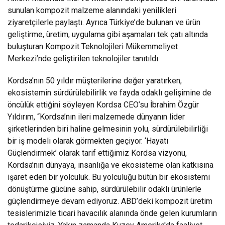
sunulan kompozit malzeme alanındaki yenilikleri
ziyaretçilerle paylaştı. Ayrıca Türkiye’de bulunan ve ürün
geliştirme, üretim, uygulama gibi aşamaları tek çatı altında
buluşturan Kompozit Teknolojileri Mükemmeliyet
Merkezi’nde geliştirilen teknolojiler tanıtıldı.
Kordsa’nın 50 yıldır müşterilerine değer yaratırken,
ekosistemin sürdürülebilirlik ve fayda odaklı gelişimine de
öncülük ettiğini söyleyen Kordsa CEO’su İbrahim Özgür
Yıldırım, “Kordsa’nın ileri malzemede dünyanın lider
şirketlerinden biri haline gelmesinin yolu, sürdürülebilirliği
bir iş modeli olarak görmekten geçiyor. ‘Hayatı
Güçlendirmek’ olarak tarif ettiğimiz Kordsa vizyonu,
Kordsa’nın dünyaya, insanlığa ve ekosisteme olan katkısına
işaret eden bir yolculuk. Bu yolculuğu bütün bir ekosistemi
dönüştürme gücüne sahip, sürdürülebilir odaklı ürünlerle
güçlendirmeye devam ediyoruz. ABD’deki kompozit üretim
tesislerimizle ticari havacılık alanında önde gelen kurumların