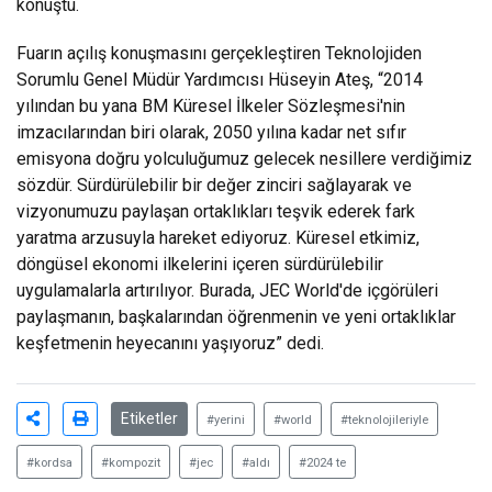
konuştu.
Fuarın açılış konuşmasını gerçekleştiren Teknolojiden
Sorumlu Genel Müdür Yardımcısı Hüseyin Ateş, “2014
yılından bu yana BM Küresel İlkeler Sözleşmesi'nin
imzacılarından biri olarak, 2050 yılına kadar net sıfır
emisyona doğru yolculuğumuz gelecek nesillere verdiğimiz
sözdür. Sürdürülebilir bir değer zinciri sağlayarak ve
vizyonumuzu paylaşan ortaklıkları teşvik ederek fark
yaratma arzusuyla hareket ediyoruz. Küresel etkimiz,
döngüsel ekonomi ilkelerini içeren sürdürülebilir
uygulamalarla artırılıyor. Burada, JEC World'de içgörüleri
paylaşmanın, başkalarından öğrenmenin ve yeni ortaklıklar
keşfetmenin heyecanını yaşıyoruz” dedi.
Etiketler
#yerini
#world
#teknolojileriyle
#kordsa
#kompozit
#jec
#aldı
#2024 te