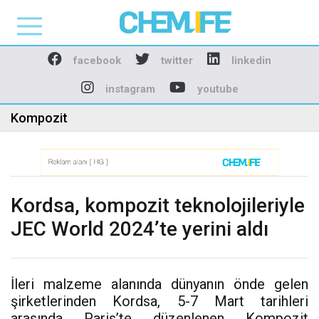
Chemlife - Basılı ve D
facebook
twitter
linkedin
instagram
youtube
Kompozit
Kordsa, kompozit teknolojileriyle
JEC World 2024’te yerini aldı
İleri malzeme alanında dünyanın önde gelen
şirketlerinden Kordsa, 5-7 Mart tarihleri
arasında Paris’te düzenlenen Kompozit