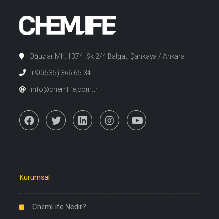
Oğuzlar Mh. 1374. Sk 2/4 Balgat, Çankaya / Ankara
+90(535) 366 65 34
info@chemlife.com.tr
Kurumsal
ChemLife Nedir?