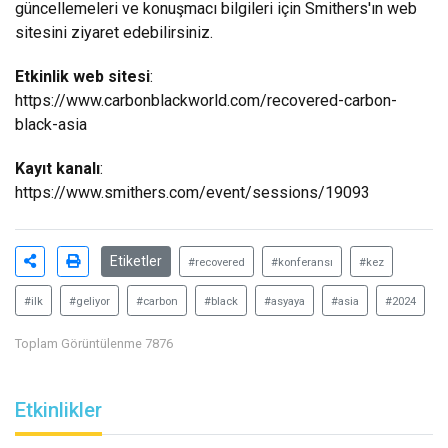
güncellemeleri ve konuşmacı bilgileri için Smithers'ın web
sitesini ziyaret edebilirsiniz.
Etkinlik web sitesi
:
https://www.carbonblackworld.com/recovered-carbon-
black-asia
Kayıt kanalı
:
https://www.smithers.com/event/sessions/19093
Etiketler
#recovered
#konferansı
#kez
#ilk
#geliyor
#carbon
#black
#asyaya
#asia
#2024
Toplam Görüntülenme 7876
Etkinlikler