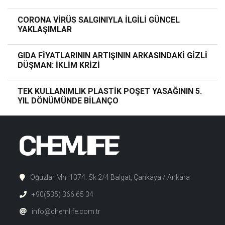
CORONA VİRÜS SALGINIYLA İLGİLİ GÜNCEL
YAKLAŞIMLAR
GIDA FİYATLARININ ARTIŞININ ARKASINDAKİ GİZLİ
DÜŞMAN: İKLİM KRİZİ
TEK KULLANIMLIK PLASTİK POŞET YASAĞININ 5.
YIL DÖNÜMÜNDE BİLANÇO
Oğuzlar Mh. 1374. Sk 2/4 Balgat, Çankaya / Ankara
+90(535) 366 65 34
info@chemlife.com.tr