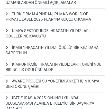
UZMANLARDAN ÖNEMLİ AÇIKLAMALAR
TÜRK FİRMALARINDAN, PLMA’S WORLD OF
PRIVATE LABEL 2025 FUARI’NA GÜÇLÜ ÇIKARMA
KİMYA SEKTÖRÜNDE İHRACATIN YILDIZLARI
ÖDÜLLERİNE KAVUŞTU
İKMİB “İHRACATIN YILDIZI ÖDÜLÜ” BİR KEZ DAHA
SAPRO'NUN
KİMPUR İKMİB İHRACATIN YILDIZLARI TÖRENİ’NDE
BİRİNCİLİK ÖDÜLÜNÜ ALDI!
AWARE PROJESİ SU YÖNETİMİ ANKETİ İÇİN KİMYA
SEKTÖRÜNE ÇAĞRI
IFAT EURASIA 2025, ONUNCU YILINDA
ULUSLARARASI ALANDA ETKİLEYİCİ BİR BAŞARIYA
İMZA ATTI