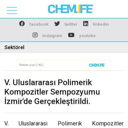
Chemlife - Basılı ve D
facebook
twitter
linkedin
instagram
youtube
Sektörel
V. Uluslararası Polimerik
Kompozitler Sempozyumu
İzmir'de Gerçekleştirildi.
V. Uluslararasi Polimerik Kompozitler