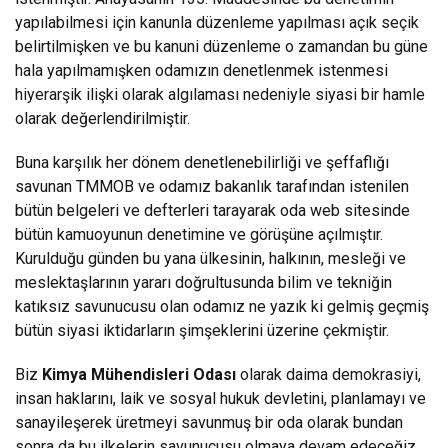
yapılabilmesi için kanunla düzenleme yapılması açık seçik
belirtilmişken ve bu kanuni düzenleme o zamandan bu güne
hala yapılmamışken odamızın denetlenmek istenmesi
hiyerarşik ilişki olarak algılaması nedeniyle siyasi bir hamle
olarak değerlendirilmiştir.
Buna karşılık her dönem denetlenebilirliği ve şeffaflığı
savunan TMMOB ve odamız bakanlık tarafından istenilen
bütün belgeleri ve defterleri tarayarak oda web sitesinde
bütün kamuoyunun denetimine ve görüşüne açılmıştır.
Kurulduğu günden bu yana ülkesinin, halkının, mesleği ve
meslektaşlarının yararı doğrultusunda bilim ve tekniğin
katıksız savunucusu olan odamız ne yazık ki gelmiş geçmiş
bütün siyasi iktidarların şimşeklerini üzerine çekmiştir.
Biz
Kimya Mühendisleri Odası
olarak daima demokrasiyi,
insan haklarını, laik ve sosyal hukuk devletini, planlamayı ve
sanayileşerek üretmeyi savunmuş bir oda olarak bundan
sonra da bu ilkelerin savunucusu olmaya devam edeceğiz.