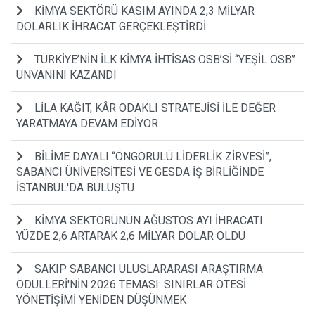
KİMYA SEKTÖRÜ KASIM AYINDA 2,3 MİLYAR
DOLARLIK İHRACAT GERÇEKLEŞTİRDİ
TÜRKİYE’NİN İLK KİMYA İHTİSAS OSB’Sİ ‘‘YEŞİL OSB’’
UNVANINI KAZANDI
LİLA KAĞIT, KÂR ODAKLI STRATEJİSİ İLE DEĞER
YARATMAYA DEVAM EDİYOR
BİLİME DAYALI “ÖNGÖRÜLÜ LİDERLİK ZİRVESİ”,
SABANCI ÜNİVERSİTESİ VE GESDA İŞ BİRLİĞİNDE
İSTANBUL'DA BULUŞTU
KİMYA SEKTÖRÜNÜN AĞUSTOS AYI İHRACATI
YÜZDE 2,6 ARTARAK 2,6 MİLYAR DOLAR OLDU
SAKIP SABANCI ULUSLARARASI ARAŞTIRMA
ÖDÜLLERİ'NİN 2026 TEMASI: SINIRLAR ÖTESİ
YÖNETİŞİMİ YENİDEN DÜŞÜNMEK