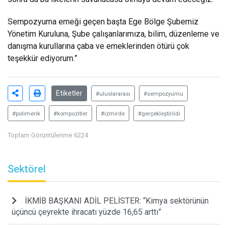
Sempozyuma emeği geçen başta Ege Bölge Şubemiz
Yönetim Kuruluna, Şube çalışanlarımıza, bilim, düzenleme ve
danışma kurullarına çaba ve emeklerinden ötürü çok
teşekkür ediyorum.”
Etiketler
#uluslararası
#sempozyumu
#polimerik
#kompozitler
#izmirde
#gerçekleştirildi
Toplam Görüntülenme 6224
Sektörel
İKMİB BAŞKANI ADİL PELİSTER: “Kimya sektörünün
üçüncü çeyrekte ihracatı yüzde 16,65 arttı”