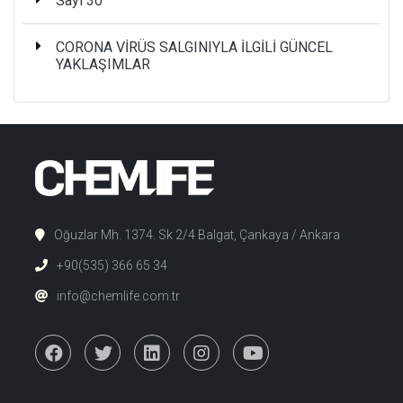
Sayı 30
CORONA VİRÜS SALGINIYLA İLGİLİ GÜNCEL
YAKLAŞIMLAR
Oğuzlar Mh. 1374. Sk 2/4 Balgat, Çankaya / Ankara
+90(535) 366 65 34
info@chemlife.com.tr