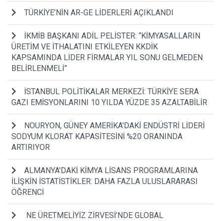
TÜRKİYE’NİN AR-GE LİDERLERİ AÇIKLANDI
İKMİB BAŞKANI ADİL PELİSTER: “KİMYASALLARIN
ÜRETİM VE İTHALATINI ETKİLEYEN KKDİK
KAPSAMINDA LİDER FİRMALAR YIL SONU GELMEDEN
BELİRLENMELİ”
İSTANBUL POLİTİKALAR MERKEZİ: TÜRKİYE SERA
GAZI EMİSYONLARINI 10 YILDA YÜZDE 35 AZALTABİLİR
NOURYON, GÜNEY AMERİKA'DAKİ ENDÜSTRİ LİDERİ
SODYUM KLORAT KAPASİTESİNİ %20 ORANINDA
ARTIRIYOR
ALMANYA'DAKİ KİMYA LİSANS PROGRAMLARINA
İLİŞKİN İSTATİSTİKLER: DAHA FAZLA ULUSLARARASI
ÖĞRENCİ
NE ÜRETMELİYİZ ZİRVESİ’NDE GLOBAL