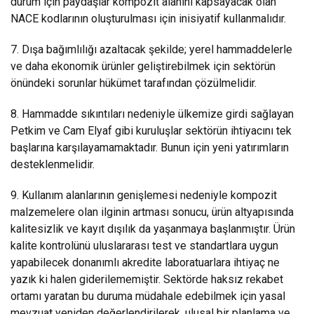
durum için paydaşlar kompozit alanını kapsayacak olan
NACE kodlarının oluşturulması için inisiyatif kullanmalıdır.
7. Dışa bağımlılığı azaltacak şekilde; yerel hammaddelerle
ve daha ekonomik ürünler geliştirebilmek için sektörün
önündeki sorunlar hükümet tarafından çözülmelidir.
8. Hammadde sıkıntıları nedeniyle ülkemize girdi sağlayan
Petkim ve Cam Elyaf gibi kuruluşlar sektörün ihtiyacını tek
başlarına karşılayamamaktadır. Bunun için yeni yatırımların
desteklenmelidir.
9. Kullanım alanlarının genişlemesi nedeniyle kompozit
malzemelere olan ilginin artması sonucu, ürün altyapısında
kalitesizlik ve kayıt dışılık da yaşanmaya başlanmıştır. Ürün
kalite kontrolünü uluslararası test ve standartlara uygun
yapabilecek donanımlı akredite laboratuarlara ihtiyaç ne
yazık ki halen giderilememiştir. Sektörde haksız rekabet
ortamı yaratan bu duruma müdahale edebilmek için yasal
mevzuat yeniden değerlendirilerek, ulusal bir planlama ve