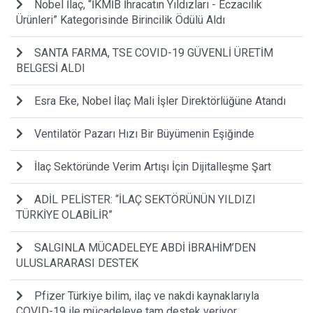
Nobel İlaç, “İKMİB İhracatın Yıldızları - Eczacılık
Ürünleri” Kategorisinde Birincilik Ödülü Aldı
SANTA FARMA, TSE COVID-19 GÜVENLİ ÜRETİM
BELGESİ ALDI
Esra Eke, Nobel İlaç Mali İşler Direktörlüğüne Atandı
Ventilatör Pazarı Hızı Bir Büyümenin Eşiğinde
İlaç Sektöründe Verim Artışı İçin Dijitalleşme Şart
ADİL PELİSTER: “İLAÇ SEKTÖRÜNÜN YILDIZI
TÜRKİYE OLABİLİR”
SALGINLA MÜCADELEYE ABDİ İBRAHİM’DEN
ULUSLARARASI DESTEK
Pfizer Türkiye bilim, ilaç ve nakdi kaynaklarıyla
COVID-19 ile mücadeleye tam destek veriyor