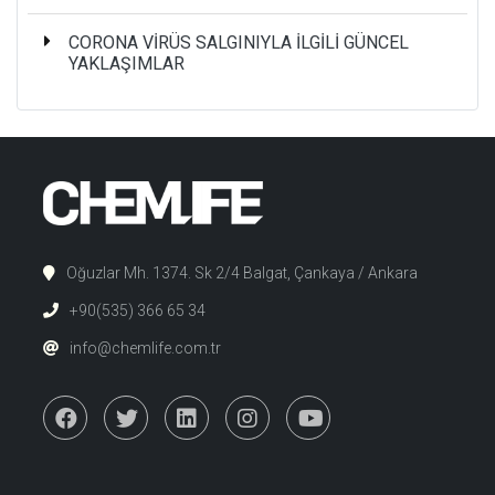
CORONA VİRÜS SALGINIYLA İLGİLİ GÜNCEL
YAKLAŞIMLAR
Oğuzlar Mh. 1374. Sk 2/4 Balgat, Çankaya / Ankara
+90(535) 366 65 34
info@chemlife.com.tr