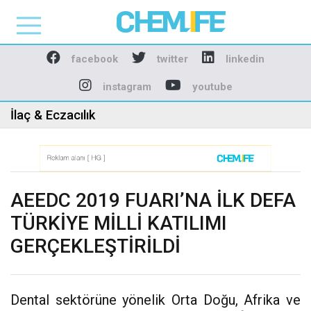
Chemlife - Basılı ve D
facebook
twitter
linkedin
instagram
youtube
İlaç & Eczacılık
AEEDC 2019 FUARI’NA İLK DEFA
TÜRKİYE MİLLİ KATILIMI
GERÇEKLEŞTİRİLDİ
Dental sektörüne yönelik Orta Doğu, Afrika ve