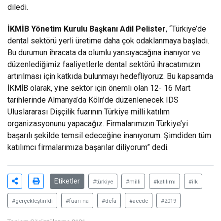
diledi.
İKMİB Yönetim Kurulu Başkanı Adil Pelister
, “Türkiye’de
dental sektörü yerli üretime daha çok odaklanmaya başladı.
Bu durumun ihracata da olumlu yansıyacağına inanıyor ve
düzenlediğimiz faaliyetlerle dental sektörü ihracatımızın
artırılması için katkıda bulunmayı hedefliyoruz. Bu kapsamda
İKMİB olarak, yine sektör için önemli olan 12- 16 Mart
tarihlerinde Almanya’da Köln’de düzenlenecek IDS
Uluslararası Dişçilik fuarının Türkiye milli katılım
organizasyonunu yapacağız. Firmalarımızın Türkiye’yi
başarılı şekilde temsil edeceğine inanıyorum. Şimdiden tüm
katılımcı firmalarımıza başarılar diliyorum” dedi.
Etiketler
#türkiye
#milli
#katılımı
#ilk
#gerçekleştirildi
#fuarı na
#defa
#aeedc
#2019