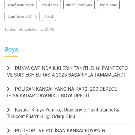
#basf renk trendi
#basf renk
#basf koleksiyon
#basf code
#basf boya bölümü
#basf
Toplam Görüntülenme 20718
Boya
DÜNYA ÇAPINDA İLKLERİN TANITILDIĞI PAINTEXPO
VE SURTECH EURASIA 2025 BAŞARIYLA TAMAMLANDI
POLİSAN KANSAİ, YANGINA KARŞI 200 DERECE
ISIYA KADAR DAYANIKLI BOYA ÜRETTİ
Kayalar Kimya Yenilikçi Ürünleriyle Paintistanbul &
Turkcoat Fuarı’nın İlgi Odağı Oldu
POLİPORT VE POLİSAN KANSAI BOYA’NIN