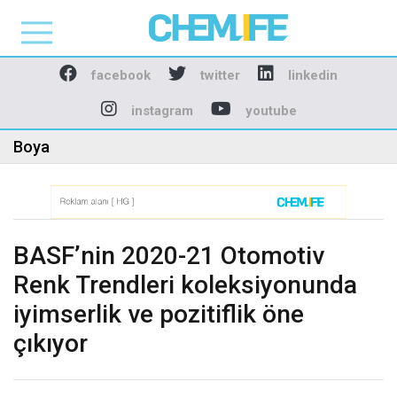
Chemlife - Basılı ve D
facebook
twitter
linkedin
instagram
youtube
Boya
BASF’nin 2020-21 Otomotiv
Renk Trendleri koleksiyonunda
iyimserlik ve pozitiflik öne
çıkıyor