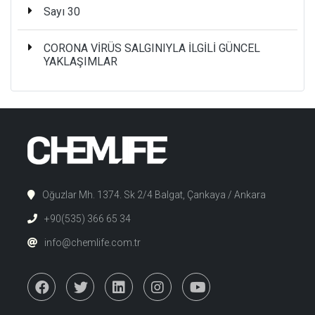
Sayı 30
CORONA VİRÜS SALGINIYLA İLGİLİ GÜNCEL
YAKLAŞIMLAR
Oğuzlar Mh. 1374. Sk 2/4 Balgat, Çankaya / Ankara
+90(535) 366 65 34
info@chemlife.com.tr