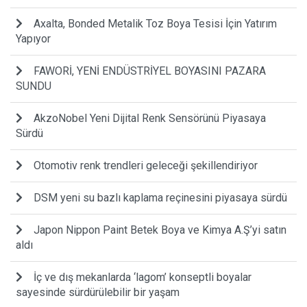
Axalta, Bonded Metalik Toz Boya Tesisi İçin Yatırım
Yapıyor
FAWORİ, YENİ ENDÜSTRİYEL BOYASINI PAZARA
SUNDU
AkzoNobel Yeni Dijital Renk Sensörünü Piyasaya
Sürdü
Otomotiv renk trendleri geleceği şekillendiriyor
DSM yeni su bazlı kaplama reçinesini piyasaya sürdü
Japon Nippon Paint Betek Boya ve Kimya A.Ş’yi satın
aldı
İç ve dış mekanlarda ‘lagom’ konseptli boyalar
sayesinde sürdürülebilir bir yaşam