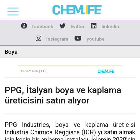
Chemlife - Basılı ve D
facebook
twitter
linkedin
instagram
youtube
Boya
PPG, İtalyan boya ve kaplama
üreticisini satın alıyor
PPG Industries, boya ve kaplama üreticisi
Industria Chimica Reggiana (ICR) yı satın almak
için kesin bir anlaşma imzaladı. İşlemin 2020'nin