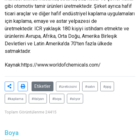
gibi otomotiv tamir ürünleri üretmektedir. Şirket ayrıca hafif
ticari araçlar ve diğer hafif endüstriyel kaplama uygulamaları
için kaplama, emaye ve astar yelpazesi de
üretmektedir. ICR yaklaşık 180 kişiyi istihdam etmekte ve
ürünlerini Avrupa, Afrika, Orta Doğu, Amerika Birleşik
Devletleri ve Latin Amerika'da 70'ten fazla ülkede
satmaktadır.
Kaynak:
https://www.worldofchemicals.com/
Etiketler
#üreticisini
#satın
#ppg
#kaplama
#italyan
#boya
#alıyor
Toplam Görüntülenme 24415
Boya