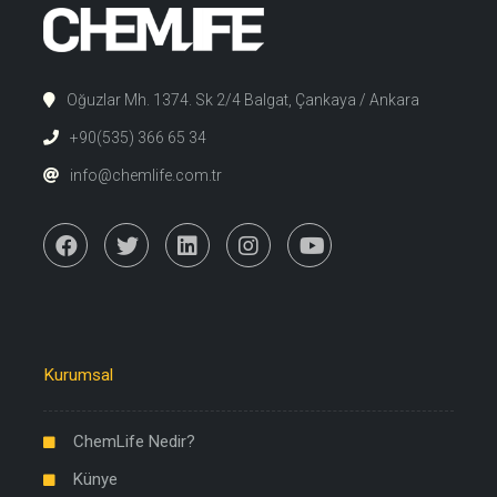
Oğuzlar Mh. 1374. Sk 2/4 Balgat, Çankaya / Ankara
+90(535) 366 65 34
info@chemlife.com.tr
Kurumsal
ChemLife Nedir?
Künye