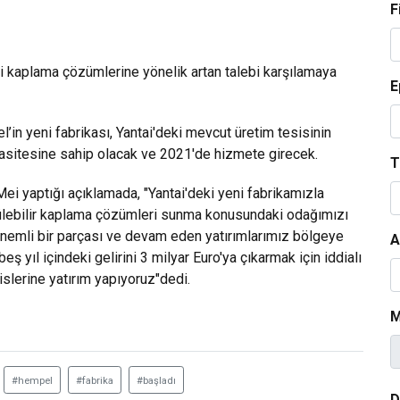
F
kçi kaplama çözümlerine yönelik artan talebi karşılamaya
E
’in yeni fabrikası, Yantai'deki mevcut üretim tesisinin
apasitesine sahip olacak ve 2021'de hizmete girecek.
T
 yaptığı açıklamada, "Yantai'deki yeni fabrikamızla
rülebilir kaplama çözümleri sunma konusundaki odağımızı
 önemli bir parçası ve devam eden yatırımlarımız bölgeye
A
 yıl içindeki gelirini 3 milyar Euro'ya çıkarmak için iddialı
islerine yatırım yapıyoruz"dedi.
M
#hempel
#fabrika
#başladı
D