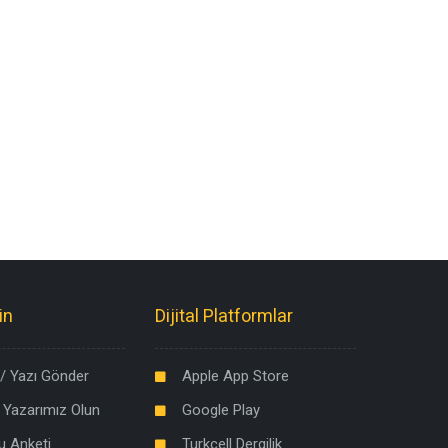
in
Dijital Platformlar
/ Yazı Gönder
Apple App Store
 Yazarımız Olun
Google Play
u Anketi
Turkcell Dergilik