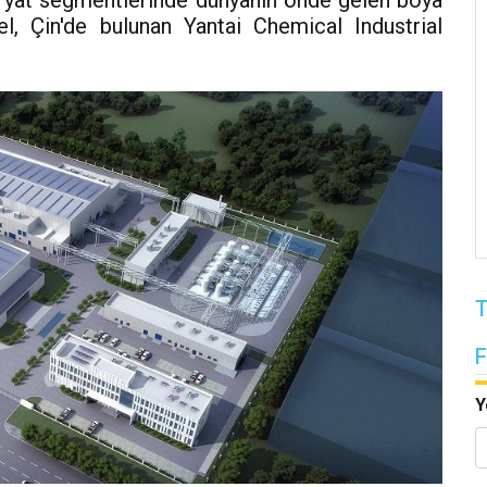
e yat segmentlerinde dünyanın önde gelen boya
, Çin'de bulunan Yantai Chemical Industrial
T
Y