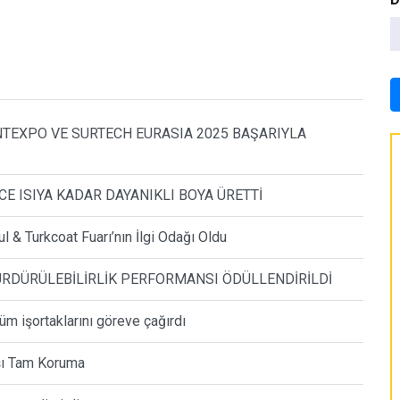
INTEXPO VE SURTECH EURASIA 2025 BAŞARIYLA
CE ISIYA KADAR DAYANIKLI BOYA ÜRETTİ
l & Turkcoat Fuarı’nın İlgi Odağı Oldu
ÜRDÜRÜLEBİLİRLİK PERFORMANSI ÖDÜLLENDİRİLDİ
üm işortaklarını göreve çağırdı
şı Tam Koruma