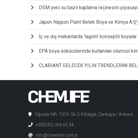
DSM yeni su bazlı kaplama reçinesini piyasay
Japon Nippon Paint Betek Boya ve Kimya A.Ş’yi
İç ve dış mekanlarda ‘lagom’ konseptli boyalar
EPA boya sökücülerinde kullanılan ölümcül kim
CLARIANT GELECEK YILIN TRENDLERİNİ BEL
Oğuzlar Mh. 1374. Sk 2/4 Balgat, Çankaya / Ankara
+90(535) 366 65 34
info@chemlife.com.tr