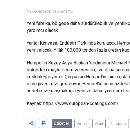
30 MAYIS 2020, CUMARTESI
Yeni fabrika, bölgede daha sürdürülebilir ve yenili
yardımcı olacak.
Yantai Kimyasal Endüstri Parkı'nda kurulacak Hempel
yerini alacak. Yıllık 100.000 tondan fazla üretim k
Hempel'in Kuzey Asya Başkan Yardımcısı Michael Mei
bölgedeki müşterilerimize yenilikçi ve daha sürdü
keskinleştiriyoruz. Çin pazarı Hempel'in işinin çok
olan güvenimizi gösteriyor. Hempel'in önümüzdeki beş
hedefimize ulaşmak için yeni ve daha iyi üretim tes
Kaynak:
https://www.european-coatings.com/
Etiketler
#çinde
#yeni
#inşaatına