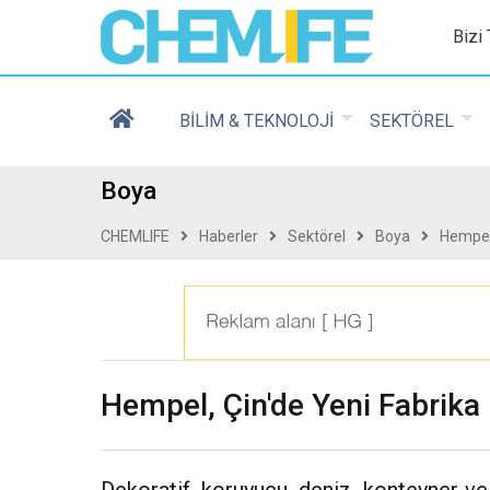
Chemlife - Basılı ve D
Bizi
BİLİM & TEKNOLOJİ
SEKTÖREL
Boya
CHEMLIFE
Haberler
Sektörel
Boya
Hempel,
Hempel, Çin'de Yeni Fabrika 