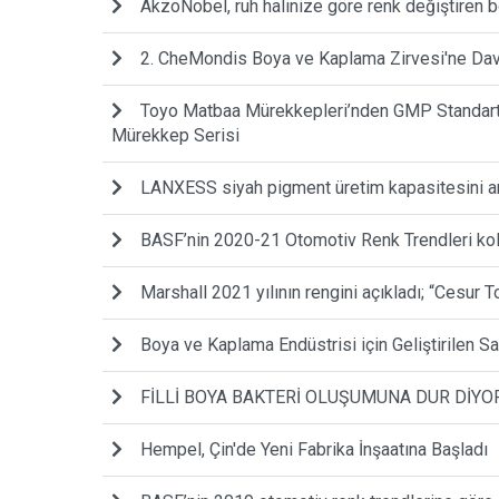
AkzoNobel, ruh halinize göre renk değiştiren bo
2. CheMondis Boya ve Kaplama Zirvesi'ne Dave
Toyo Matbaa Mürekkepleri’nden GMP Standartla
Mürekkep Serisi
LANXESS siyah pigment üretim kapasitesini ar
BASF’nin 2020-21 Otomotiv Renk Trendleri kole
Marshall 2021 yılının rengini açıkladı; “Cesur T
Boya ve Kaplama Endüstrisi için Geliştirilen 
​FİLLİ BOYA BAKTERİ OLUŞUMUNA DUR DİYO
Hempel, Çin'de Yeni Fabrika İnşaatına Başladı