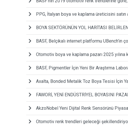
BASF’nin 2019 otomotiv renk trendlerine göre,
PPG, İtalyan boya ve kaplama üreticisini satın 
BOYA SEKTÖRÜNÜN YOL HARİTASI BELİRLE
BASF, Belçikalı internet platformu UBench’in ço
Otomotiv boya ve kaplama pazarı 2025 yılına k
BASF, Pigmentler İçin Yeni Bir Araştırma Labora
Axalta, Bonded Metalik Toz Boya Tesisi İçin Ya
FAWORİ, YENİ ENDÜSTRİYEL BOYASINI PAZ
AkzoNobel Yeni Dijital Renk Sensörünü Piyas
Otomotiv renk trendleri geleceği şekillendiriyo