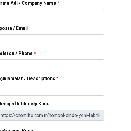
irma Adı / Company Name
*
posta / Email
*
elefon / Phone
*
çıklamalar / Descriptions
*
esajın İletileceği Konu
oğrulama Kodu