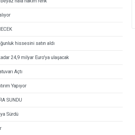
 beyaz hâlâ hâkim renk
alıyor
NECEK
ğunluk hissesini satın aldı
adar 24,9 milyar Euro'ya ulaşacak
tuvarı Açtı
tırım Yapıyor
ARA SUNDU
aya Sürdü
r