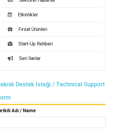
Sektörel Haberler
Etkinlikler
Fırsat Ürünleri
Start-Up Rehberi
Seri İlanlar
eknik Destek İsteği / Technical Support
Form
etkili Adı / Name