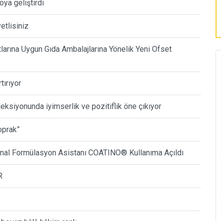
ya geliştirdi
tlisiniz
rına Uygun Gıda Ambalajlarına Yönelik Yeni Ofset
tırıyor
ksiyonunda iyimserlik ve pozitiflik öne çıkıyor
oprak”
Sanal Formülasyon Asistanı COATINO® Kullanıma Açıldı
R