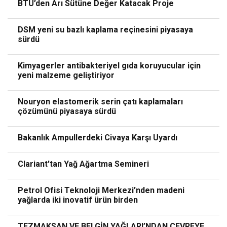
BTÜ’den Arı Sütüne Değer Katacak Proje
DSM yeni su bazlı kaplama reçinesini piyasaya
sürdü
Kimyagerler antibakteriyel gıda koruyucular için
yeni malzeme geliştiriyor
Nouryon elastomerik serin çatı kaplamaları
çözümünü piyasaya sürdü
Bakanlık Ampullerdeki Civaya Karşı Uyardı
Clariant'tan Yağ Ağartma Semineri
Petrol Ofisi Teknoloji Merkezi’nden madeni
yağlarda iki inovatif ürün birden
TEZMAKSAN VE BELGİN YAĞLARI’NDAN ÇEVREYE