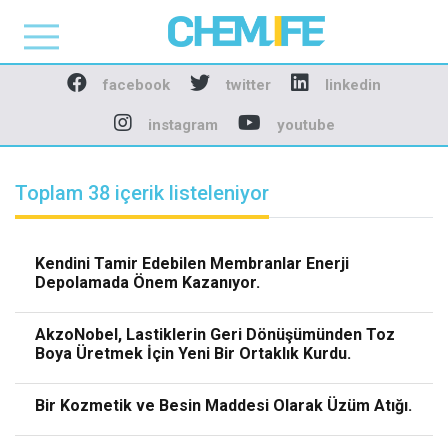
Chemlife - Basılı ve D
facebook
twitter
linkedin
instagram
youtube
Toplam 38 içerik listeleniyor
Kendini Tamir Edebilen Membranlar Enerji
Depolamada Önem Kazanıyor.
AkzoNobel, Lastiklerin Geri Dönüşümünden Toz
Boya Üretmek İçin Yeni Bir Ortaklık Kurdu.
Bir Kozmetik ve Besin Maddesi Olarak Üzüm Atığı.