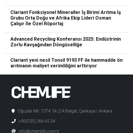
Clariant Fonksiyonel Mineraller İş Birimi Arıtma İş
Grubu Orta Doğu ve Afrika Ekip Lideri Osman
Çalışır İle Özel Röportaj
Advanced Recycling Konferansı 2025: Endüstrinin
Zorlu Kavşağından Döngüselliğe
Clariant yeni nesil Tonsil 9193 FF ile hammadde ön
arıtmanın maliyet verimliliğini arttırıyor
Oğuzlar Mh. 1374. Sk 2/4 Balgat, Çankaya / Ankara
+90(535) 366 65 34
info@chemlife.com.tr