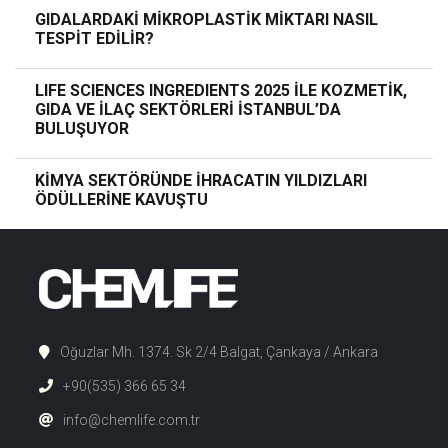
GIDALARDAKİ MİKROPLASTİK MİKTARI NASIL
TESPİT EDİLİR?
LIFE SCIENCES INGREDIENTS 2025 İLE KOZMETİK,
GIDA VE İLAÇ SEKTÖRLERİ İSTANBUL’DA
BULUŞUYOR
KİMYA SEKTÖRÜNDE İHRACATIN YILDIZLARI
ÖDÜLLERİNE KAVUŞTU
Oğuzlar Mh. 1374. Sk 2/4 Balgat, Çankaya / Ankara
+90(535) 366 65 34
info@chemlife.com.tr