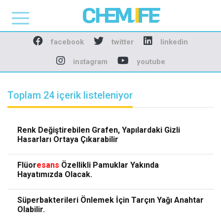
Chemlife - Basılı ve D
facebook
twitter
linkedin
instagram
youtube
Toplam 24 içerik listeleniyor
Renk Değiştirebilen Grafen, Yapılardaki Gizli
Hasarları Ortaya Çıkarabilir
Flüor
esans
Özellikli Pamuklar Yakında
Hayatımızda Olacak.
Süperbakterileri Önlemek İçin Tarçın Yağı Anahtar
Olabilir.