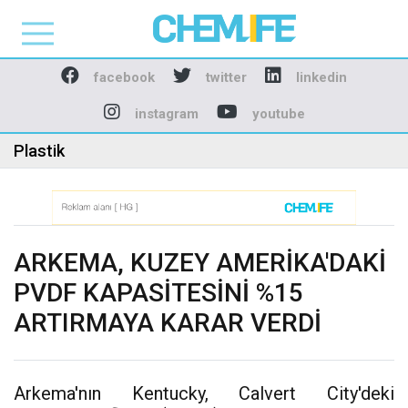
Chemlife - Basılı ve D
facebook
twitter
linkedin
instagram
youtube
Plastik
ARKEMA, KUZEY AMERİKA'DAKİ
PVDF KAPASİTESİNİ %15
ARTIRMAYA KARAR VERDİ
Arkema'nın Kentucky, Calvert City'deki