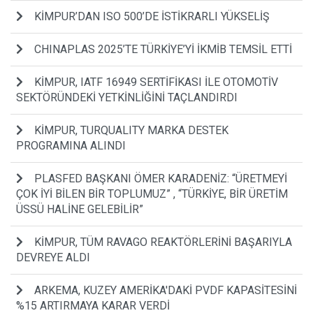
KİMPUR’DAN ISO 500’DE İSTİKRARLI YÜKSELİŞ
CHINAPLAS 2025’TE TÜRKİYE’Yİ İKMİB TEMSİL ETTİ
KİMPUR, IATF 16949 SERTİFİKASI İLE OTOMOTİV
SEKTÖRÜNDEKİ YETKİNLİĞİNİ TAÇLANDIRDI
KİMPUR, TURQUALITY MARKA DESTEK
PROGRAMINA ALINDI
PLASFED BAŞKANI ÖMER KARADENİZ: “ÜRETMEYİ
ÇOK İYİ BİLEN BİR TOPLUMUZ” , “TÜRKİYE, BİR ÜRETİM
ÜSSÜ HALİNE GELEBİLİR”
KİMPUR, TÜM RAVAGO REAKTÖRLERİNİ BAŞARIYLA
DEVREYE ALDI
ARKEMA, KUZEY AMERİKA'DAKİ PVDF KAPASİTESİNİ
%15 ARTIRMAYA KARAR VERDİ