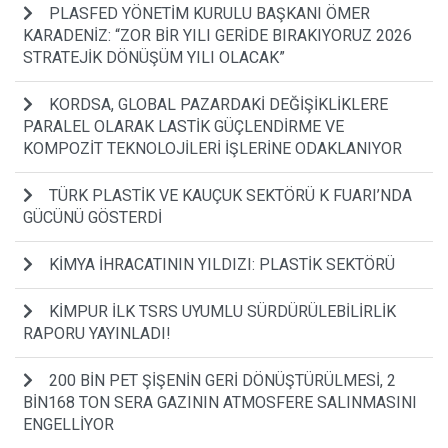
PLASFED YÖNETİM KURULU BAŞKANI ÖMER
KARADENİZ: “ZOR BİR YILI GERİDE BIRAKIYORUZ 2026
STRATEJİK DÖNÜŞÜM YILI OLACAK”
KORDSA, GLOBAL PAZARDAKİ DEĞİŞİKLİKLERE
PARALEL OLARAK LASTİK GÜÇLENDİRME VE
KOMPOZİT TEKNOLOJİLERİ İŞLERİNE ODAKLANIYOR
TÜRK PLASTİK VE KAUÇUK SEKTÖRÜ K FUARI’NDA
GÜCÜNÜ GÖSTERDİ
KİMYA İHRACATININ YILDIZI: PLASTİK SEKTÖRÜ
KİMPUR İLK TSRS UYUMLU SÜRDÜRÜLEBİLİRLİK
RAPORU YAYINLADI!
200 BİN PET ŞİŞENİN GERİ DÖNÜŞTÜRÜLMESİ, 2
BİN168 TON SERA GAZININ ATMOSFERE SALINMASINI
ENGELLİYOR