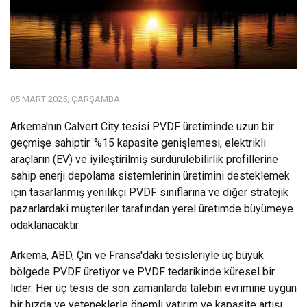
05 MART 2025, ÇARŞAMBA
Arkema'nın Calvert City tesisi PVDF üretiminde uzun bir
geçmişe sahiptir. %15 kapasite genişlemesi, elektrikli
araçların (EV) ve iyileştirilmiş sürdürülebilirlik profillerine
sahip enerji depolama sistemlerinin üretimini desteklemek
için tasarlanmış yenilikçi PVDF sınıflarına ve diğer stratejik
pazarlardaki müşteriler tarafından yerel üretimde büyümeye
odaklanacaktır.
Arkema, ABD, Çin ve Fransa'daki tesisleriyle üç büyük
bölgede PVDF üretiyor ve PVDF tedarikinde küresel bir
lider. Her üç tesis de son zamanlarda talebin evrimine uygun
bir hızda ve yeteneklerle önemli yatırım ve kapasite artışı