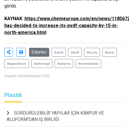
gördü.
KAYNAK:
https://www.chemeurope.com/en/news/118567
has-decided-to-increase-its-pvdf-capacity-by-15-in-
north-america.html
Etiketler
#verdi
#pvdf
#kuzey
#karar
#kapasitesini
#artırmaya
#arkema
#amerikadaki
Toplam Görüntülenme 3723
Plastik
SÜRDÜRÜLEBİLİR YAPILAR İÇİN KİMPUR VE
ALUFORM'DAN İŞ BİRLİĞİ