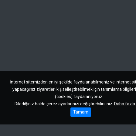
İnternet sitemizden en iyi şekilde faydalanabilmeniz ve internet s
yapacağınız ziyaretleri kişiselleştirebilmek için tanımlama bilgile
(cookies) faydalanıyoruz.
Dilediğiniz halde çerez ayarlarınızı değiştirebilirsiniz.
Daha fazla 
Tamam