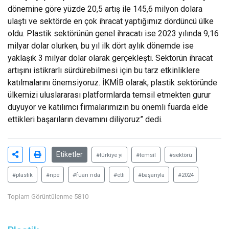
dönemine göre yüzde 20,5 artış ile 145,6 milyon dolara
ulaştı ve sektörde en çok ihracat yaptığımız dördüncü ülke
oldu. Plastik sektörünün genel ihracatı ise 2023 yılında 9,16
milyar dolar olurken, bu yıl ilk dört aylık dönemde ise
yaklaşık 3 milyar dolar olarak gerçekleşti. Sektörün ihracat
artışını istikrarlı sürdürebilmesi için bu tarz etkinliklere
katılmalarını önemsiyoruz. İKMİB olarak, plastik sektöründe
ülkemizi uluslararası platformlarda temsil etmekten gurur
duyuyor ve katılımcı firmalarımızın bu önemli fuarda elde
ettikleri başarıların devamını diliyoruz” dedi.
Etiketler
#türkiye yi
#temsil
#sektörü
#plastik
#npe
#fuarı nda
#etti
#başarıyla
#2024
Toplam Görüntülenme 5810