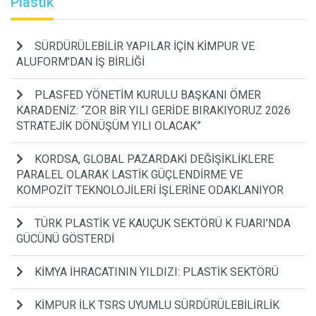
Plastik
SÜRDÜRÜLEBİLİR YAPILAR İÇİN KİMPUR VE
ALUFORM'DAN İŞ BİRLİĞİ
PLASFED YÖNETİM KURULU BAŞKANI ÖMER
KARADENİZ: “ZOR BİR YILI GERİDE BIRAKIYORUZ 2026
STRATEJİK DÖNÜŞÜM YILI OLACAK”
KORDSA, GLOBAL PAZARDAKİ DEĞİŞİKLİKLERE
PARALEL OLARAK LASTİK GÜÇLENDİRME VE
KOMPOZİT TEKNOLOJİLERİ İŞLERİNE ODAKLANIYOR
TÜRK PLASTİK VE KAUÇUK SEKTÖRÜ K FUARI’NDA
GÜCÜNÜ GÖSTERDİ
KİMYA İHRACATININ YILDIZI: PLASTİK SEKTÖRÜ
KİMPUR İLK TSRS UYUMLU SÜRDÜRÜLEBİLİRLİK