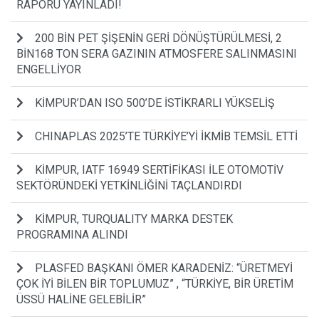
RAPORU YAYINLADI!
200 BİN PET ŞİŞENİN GERİ DÖNÜŞTÜRÜLMESİ, 2
BİN168 TON SERA GAZININ ATMOSFERE SALINMASINI
ENGELLİYOR
KİMPUR’DAN ISO 500’DE İSTİKRARLI YÜKSELİŞ
CHINAPLAS 2025’TE TÜRKİYE’Yİ İKMİB TEMSİL ETTİ
KİMPUR, IATF 16949 SERTİFİKASI İLE OTOMOTİV
SEKTÖRÜNDEKİ YETKİNLİĞİNİ TAÇLANDIRDI
KİMPUR, TURQUALITY MARKA DESTEK
PROGRAMINA ALINDI
PLASFED BAŞKANI ÖMER KARADENİZ: “ÜRETMEYİ
ÇOK İYİ BİLEN BİR TOPLUMUZ” , “TÜRKİYE, BİR ÜRETİM
ÜSSÜ HALİNE GELEBİLİR”