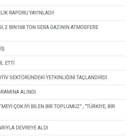
LİK RAPORU YAYINLADI!
İ, 2 BİN168 TON SERA GAZININ ATMOSFERE
İŞ
L ETTİ
MOTİV SEKTÖRÜNDEKİ YETKİNLİĞİNİ TAÇLANDIRDI
GRAMINA ALINDI
Yİ ÇOK İYİ BİLEN BİR TOPLUMUZ” , “TÜRKİYE, BİR
ARIYLA DEVREYE ALDI