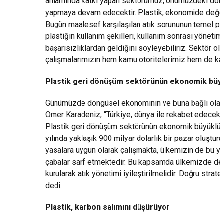
anlamında katkı yapan sektörümüz, önümüzdeki döne
yapmaya devam edecektir. Plastik; ekonomide değer
Bugün maalesef karşılaşılan atık sorununun temel 
plastiğin kullanım şekilleri, kullanım sonrası yöne
başarısızlıklardan geldiğini söyleyebiliriz. Sektör 
çalışmalarımızın hem kamu otoritelerimiz hem de 
Plastik geri dönüşüm sektörünün ekonomik büy
Günümüzde döngüsel ekonominin ve buna bağlı olara
Ömer Karadeniz, “Türkiye, dünya ile rekabet edecek 
Plastik geri dönüşüm sektörünün ekonomik büyüklü
yılında yaklaşık 900 milyar dolarlık bir pazar oluşt
yasalara uygun olarak çalışmakta, ülkemizin de bu ye
çabalar sarf etmektedir. Bu kapsamda ülkemizde de
kurularak atık yönetimi iyileştirilmelidir. Doğru stra
dedi.
Plastik, karbon salımını düşürüyor