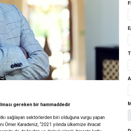
F
E
T
A
M
nılması gereken bir hammaddedir
tkı sağlayan sektörlerden biri olduğuna vurgu yapan
ı Ömer Karadeniz, “2021 yılında ülkemize ihracat
D