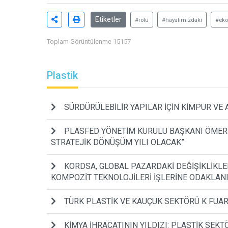
Etiketler
#rolü
#hayatımızdaki
#ek
Toplam Görüntülenme 15157
Plastik
SÜRDÜRÜLEBİLİR YAPILAR İÇİN KİMPUR VE 
PLASFED YÖNETİM KURULU BAŞKANI ÖMER K
STRATEJİK DÖNÜŞÜM YILI OLACAK”
KORDSA, GLOBAL PAZARDAKİ DEĞİŞİKLİKL
KOMPOZİT TEKNOLOJİLERİ İŞLERİNE ODAKLAN
TÜRK PLASTİK VE KAUÇUK SEKTÖRÜ K FUA
KİMYA İHRACATININ YILDIZI: PLASTİK SEKT