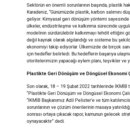
Sektörün en önemli sorunlarının başında, plastik h
Karadeniz, “Günümüzde plastik, karbon salımını düş
geliyor. Kimyasal geri dönüşüm yöntemi sayesinde p
ülkeler, endüstrileşme ve kalkınma sürecinde uygula
modelinin sürdürülebilir kalkınmayı tehdit ettiğini 
değil kaynak olarak algılandığı ve sisteme bu şeki
ekonomiyi takip ediyorlar. Ülkemizde de birçok sana
için hedefler belirledi. Bu hedeflerin başarıya ul
otoritelerimizin yapacağı eylem planı, teşvikler ve
Plastikte Geri Dönüşüm ve Döngüsel Ekonomi Çal
Son olarak, 18 – 19 Şubat 2022 tarihlerinde İKMİB
“Plastikte Geri Dönüşüm ve Döngüsel Ekonomi Çalışta
“İKMİB Başkanımız Adil Pelister’e ve tüm katılımcı
sorunlarının ve çözüm önerilerinin masaya yatırıldığ
sonrası ortaya çıkacak rapor, kamunun gelecek strate
oynayacaktır” dedi.