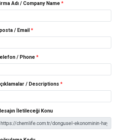
irma Adı / Company Name
*
posta / Email
*
elefon / Phone
*
çıklamalar / Descriptions
*
esajın İletileceği Konu
oğrulama Kodu