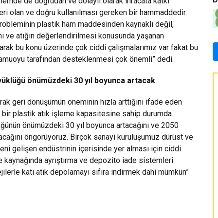
mde de doğrudan ve dolaylı olarak ihracata katkı
i olan ve doğru kullanılması gereken bir hammaddedir.
probleminin plastik ham maddesinden kaynaklı değil,
timi ve atığın değerlendirilmesi konusunda yaşanan
olarak bu konu üzerinde çok ciddi çalışmalarımız var fakat bu
kamuoyu tarafından desteklenmesi çok önemli” dedi.
üklüğü önümüzdeki 30 yıl boyunca artacak
k geri dönüşümün öneminin hızla arttığını ifade eden
bir plastik atık işleme kapasitesine sahip durumda.
ğünün önümüzdeki 30 yıl boyunca artacağını ve 2050
uracağını öngörüyoruz. Birçok sanayi kuruluşumuz dürüst ve
ni gelişen endüstrinin içerisinde yer alması için ciddi
 kaynağında ayrıştırma ve depozito iade sistemleri
tejilerle katı atık depolamayı sıfıra indirmek dahi mümkün”