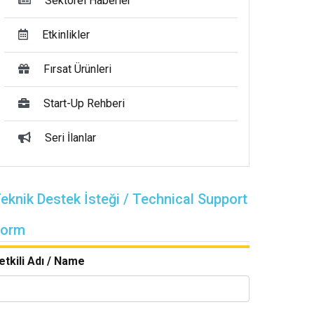
Sektörel Haberler
Etkinlikler
Fırsat Ürünleri
Start-Up Rehberi
Seri İlanlar
eknik Destek İsteği / Technical Support
Form
etkili Adı / Name