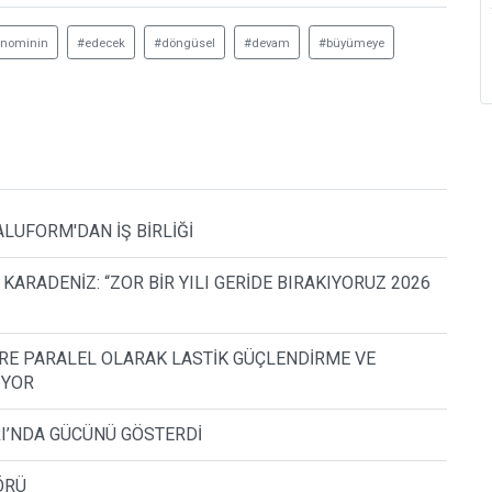
onominin
#edecek
#döngüsel
#devam
#büyümeye
ALUFORM'DAN İŞ BİRLİĞİ
ARADENİZ: “ZOR BİR YILI GERİDE BIRAKIYORUZ 2026
ERE PARALEL OLARAK LASTİK GÜÇLENDİRME VE
IYOR
RI’NDA GÜCÜNÜ GÖSTERDİ
ÖRÜ