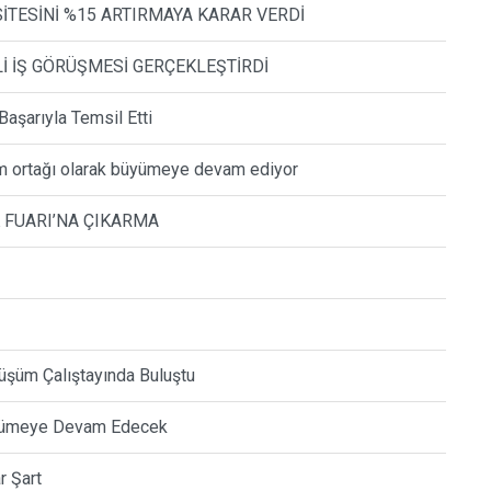
İTESİNİ %15 ARTIRMAYA KARAR VERDİ
İ İŞ GÖRÜŞMESİ GERÇEKLEŞTİRDİ
Başarıyla Temsil Etti
üm ortağı olarak büyümeye devam ediyor
 FUARI’NA ÇIKARMA
üşüm Çalıştayında Buluştu
üyümeye Devam Edecek
r Şart