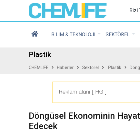
Chemlife - Basılı ve D
Bizi
BİLİM & TEKNOLOJİ
SEKTÖREL
Plastik
CHEMLIFE
Haberler
Sektörel
Plastik
Döng
Döngüsel Ekonominin Haya
Edecek