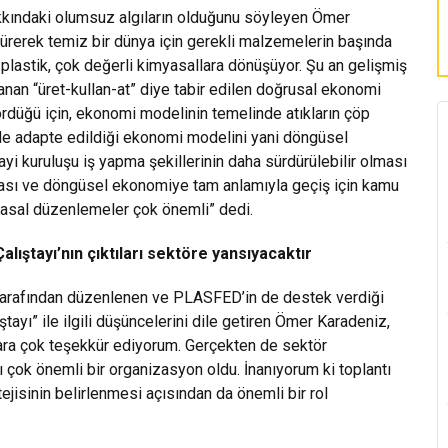
akkındaki olumsuz algıların olduğunu söyleyen Ömer
ürerek temiz bir dünya için gerekli malzemelerin başında
lastik, çok değerli kimyasallara dönüşüyor. Şu an gelişmiş
nan “üret-kullan-at” diye tabir edilen doğrusal ekonomi
gördüğü için, ekonomi modelinin temelinde atıkların çöp
lde adapte edildiği ekonomi modelini yani döngüsel
yi kuruluşu iş yapma şekillerinin daha sürdürülebilir olması
aşması ve döngüsel ekonomiye tam anlamıyla geçiş için kamu
 yasal düzenlemeler çok önemli” dedi.
ıştayı’nın çıktıları sektöre yansıyacaktır
 tarafından düzenlenen ve PLASFED’in de destek verdiği
yı” ile ilgili düşüncelerini dile getiren Ömer Karadeniz,
lara çok teşekkür ediyorum. Gerçekten de sektör
ı çok önemli bir organizasyon oldu. İnanıyorum ki toplantı
jisinin belirlenmesi açısından da önemli bir rol