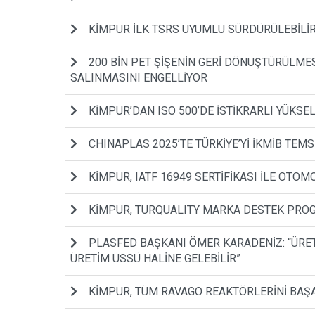
KİMPUR İLK TSRS UYUMLU SÜRDÜRÜLEBİLİR
200 BİN PET ŞİŞENİN GERİ DÖNÜŞTÜRÜLMES
SALINMASINI ENGELLİYOR
KİMPUR’DAN ISO 500’DE İSTİKRARLI YÜKSEL
CHINAPLAS 2025’TE TÜRKİYE’Yİ İKMİB TEMSİ
KİMPUR, IATF 16949 SERTİFİKASI İLE OTO
KİMPUR, TURQUALITY MARKA DESTEK PRO
PLASFED BAŞKANI ÖMER KARADENİZ: “ÜRETME
ÜRETİM ÜSSÜ HALİNE GELEBİLİR”
KİMPUR, TÜM RAVAGO REAKTÖRLERİNİ BAŞ