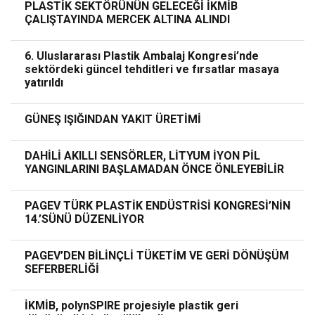
PLASTİK SEKTÖRÜNÜN GELECEĞİ İKMİB
ÇALIŞTAYINDA MERCEK ALTINA ALINDI
6. Uluslararası Plastik Ambalaj Kongresi’nde
sektördeki güncel tehditleri ve fırsatlar masaya
yatırıldı
GÜNEŞ IŞIĞINDAN YAKIT ÜRETİMİ
DAHİLİ AKILLI SENSÖRLER, LİTYUM İYON PİL
YANGINLARINI BAŞLAMADAN ÖNCE ÖNLEYEBİLİR
PAGEV TÜRK PLASTİK ENDÜSTRİSİ KONGRESİ’NİN
14.’SÜNÜ DÜZENLİYOR
PAGEV’DEN BİLİNÇLİ TÜKETİM VE GERİ DÖNÜŞÜM
SEFERBERLİĞİ
İKMİB, polynSPIRE projesiyle plastik geri