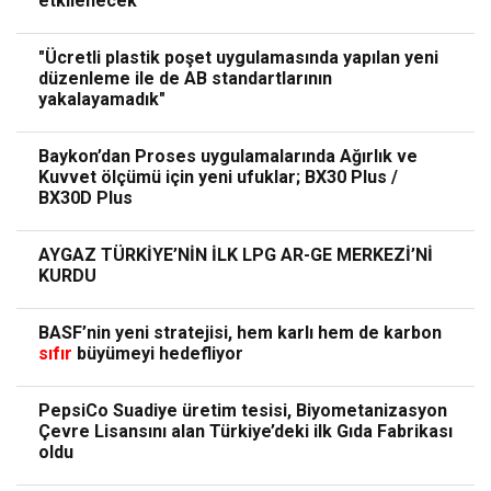
etkilenecek”
"Ücretli plastik poşet uygulamasında yapılan yeni
düzenleme ile de AB standartlarının
yakalayamadık"
Baykon’dan Proses uygulamalarında Ağırlık ve
Kuvvet ölçümü için yeni ufuklar; BX30 Plus /
BX30D Plus
AYGAZ TÜRKİYE’NİN İLK LPG AR-GE MERKEZİ’Nİ
KURDU
BASF’nin yeni stratejisi, hem karlı hem de karbon
sıfır
büyümeyi hedefliyor
PepsiCo Suadiye üretim tesisi, Biyometanizasyon
Çevre Lisansını alan Türkiye’deki ilk Gıda Fabrikası
oldu