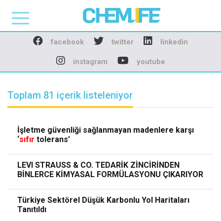
Chemlife - Basılı ve D
facebook
twitter
linkedin
instagram
youtube
Toplam 81 içerik listeleniyor
İşletme güvenliği sağlanmayan madenlere karşı
‘
sıfır
tolerans’
LEVI STRAUSS & CO. TEDARİK ZİNCİRİNDEN
BİNLERCE KİMYASAL FORMÜLASYONU ÇIKARIYOR
Türkiye Sektörel Düşük Karbonlu Yol Haritaları
Tanıtıldı