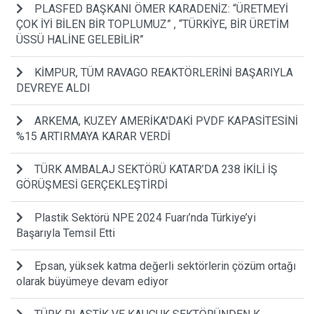
PLASFED BAŞKANI ÖMER KARADENİZ: “ÜRETMEYİ
ÇOK İYİ BİLEN BİR TOPLUMUZ” , “TÜRKİYE, BİR ÜRETİM
ÜSSÜ HALİNE GELEBİLİR”
KİMPUR, TÜM RAVAGO REAKTÖRLERİNİ BAŞARIYLA
DEVREYE ALDI
ARKEMA, KUZEY AMERİKA'DAKİ PVDF KAPASİTESİNİ
%15 ARTIRMAYA KARAR VERDİ
TÜRK AMBALAJ SEKTÖRÜ KATAR’DA 238 İKİLİ İŞ
GÖRÜŞMESİ GERÇEKLEŞTİRDİ
Plastik Sektörü NPE 2024 Fuarı’nda Türkiye’yi
Başarıyla Temsil Etti
Epsan, yüksek katma değerli sektörlerin çözüm ortağı
olarak büyümeye devam ediyor