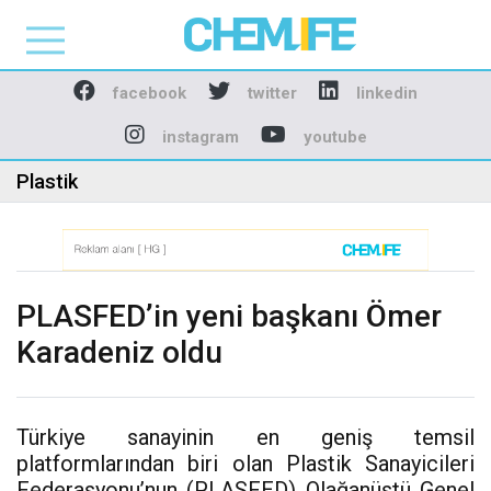
Chemlife - Basılı ve D
facebook
twitter
linkedin
instagram
youtube
Plastik
PLASFED’in yeni başkanı Ömer
Karadeniz oldu
Türkiye sanayinin en geniş temsil
platformlarından biri olan Plastik Sanayicileri
Federasyonu’nun (PLASFED) Olağanüstü Genel