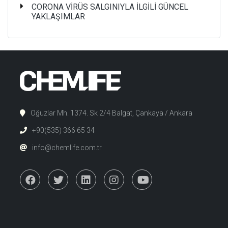
CORONA VİRÜS SALGINIYLA İLGİLİ GÜNCEL
YAKLAŞIMLAR
Oğuzlar Mh. 1374. Sk 2/4 Balgat, Çankaya / Ankara
+90(535) 366 65 34
info@chemlife.com.tr