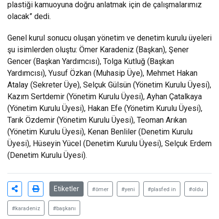
plastiği kamuoyuna doğru anlatmak için de çalışmalarımız
olacak” dedi.
Genel kurul sonucu oluşan yönetim ve denetim kurulu üyeleri
şu isimlerden oluştu: Ömer Karadeniz (Başkan), Şener
Gencer (Başkan Yardımcısı), Tolga Kutluğ (Başkan
Yardımcısı), Yusuf Özkan (Muhasip Üye), Mehmet Hakan
Atalay (Sekreter Üye), Selçuk Gülsün (Yönetim Kurulu Üyesi),
Kazım Sertdemir (Yönetim Kurulu Üyesi), Ayhan Çatalkaya
(Yönetim Kurulu Üyesi), Hakan Efe (Yönetim Kurulu Üyesi),
Tarık Özdemir (Yönetim Kurulu Üyesi), Teoman Arıkan
(Yönetim Kurulu Üyesi), Kenan Benliler (Denetim Kurulu
Üyesi), Hüseyin Yücel (Denetim Kurulu Üyesi), Selçuk Erdem
(Denetim Kurulu Üyesi).
Etiketler
#ömer
#yeni
#plasfed in
#oldu
#karadeniz
#başkanı