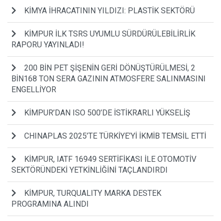
KİMYA İHRACATININ YILDIZI: PLASTİK SEKTÖRÜ
KİMPUR İLK TSRS UYUMLU SÜRDÜRÜLEBİLİRLİK
RAPORU YAYINLADI!
200 BİN PET ŞİŞENİN GERİ DÖNÜŞTÜRÜLMESİ, 2
BİN168 TON SERA GAZININ ATMOSFERE SALINMASINI
ENGELLİYOR
KİMPUR’DAN ISO 500’DE İSTİKRARLI YÜKSELİŞ
CHINAPLAS 2025’TE TÜRKİYE’Yİ İKMİB TEMSİL ETTİ
KİMPUR, IATF 16949 SERTİFİKASI İLE OTOMOTİV
SEKTÖRÜNDEKİ YETKİNLİĞİNİ TAÇLANDIRDI
KİMPUR, TURQUALITY MARKA DESTEK
PROGRAMINA ALINDI