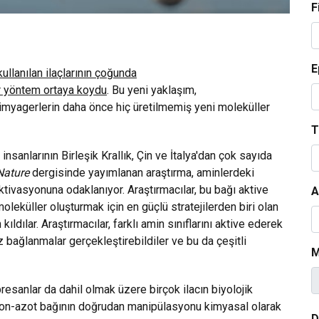
F
E
ullanılan ilaçlarının çoğunda
bir yöntem ortaya koydu
. Bu yeni yaklaşım,
kimyagerlerin daha önce hiç üretilmemiş yeni moleküller
T
anlarının Birleşik Krallık, Çin ve İtalya'dan çok sayıda
Nature
dergisinde yayımlanan araştırma, aminlerdeki
tivasyonuna odaklanıyor. Araştırmacılar, bu bağı aktive
A
leküller oluşturmak için en güçlü stratejilerden biri olan
dılar. Araştırmacılar, farklı amin sınıflarını aktive ederek
z bağlanmalar gerçekleştirebildiler ve bu da çeşitli
M
presanlar da dahil olmak üzere birçok ilacın biyolojik
arbon-azot bağının doğrudan manipülasyonu kimyasal olarak
D