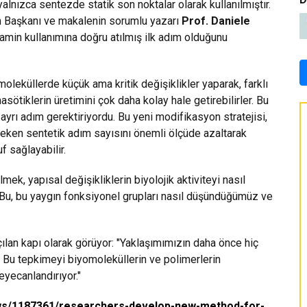
lnızca sentezde statik son noktalar olarak kullanılmıştır.
 Başkanı ve makalenin sorumlu yazarı
Prof. Daniele
amin kullanımına doğru atılmış ilk adım olduğunu
oleküllerde küçük ama kritik değişiklikler yaparak, farklı
asötiklerin üretimini çok daha kolay hale getirebilirler. Bu
ayrı adım gerektiriyordu. Bu yeni modifikasyon stratejisi,
ereken sentetik adım sayısını önemli ölçüde azaltarak
 sağlayabilir.
mek, yapısal değişikliklerin biyolojik aktiviteyi nasıl
 "Bu, bu yaygın fonksiyonel grupları nasıl düşündüğümüz ve
çılan kapı olarak görüyor: "Yaklaşımımızın daha önce hiç
 Bu tepkimeyi biyomoleküllerin ve polimerlerin
eyecanlandırıyor."
s/1187361/researchers-develop-new-method-for-