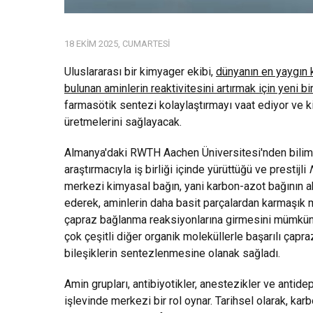
18 EKIM 2025, CUMARTESI
Uluslararası bir kimyager ekibi,
dünyanın en yaygın k
bulunan aminlerin reaktivitesini artırmak için yeni 
farmasötik sentezi kolaylaştırmayı vaat ediyor ve 
üretmelerini sağlayacak.
Almanya'daki RWTH Aachen Üniversitesi'nden bilim ins
araştırmacıyla iş birliği içinde yürüttüğü ve prestijli
merkezi kimyasal bağın, yani karbon-azot bağının ak
ederek, aminlerin daha basit parçalardan karmaşık mo
çapraz bağlanma reaksiyonlarına girmesini mümkün kıl
çok çeşitli diğer organik moleküllerle başarılı çapra
bileşiklerin sentezlenmesine olanak sağladı.
Amin grupları, antibiyotikler, anestezikler ve antide
işlevinde merkezi bir rol oynar. Tarihsel olarak, k