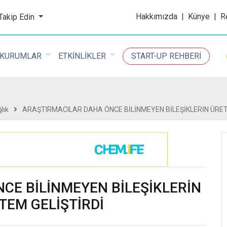
ijital Kimya Dergisi
Hakkımızda
|
Künye
|
R
 Takip Edin
KURUMLAR
ETKİNLİKLER
START-UP REHBERİ
lık
ARAŞTIRMACILAR DAHA ÖNCE BİLİNMEYEN BİLEŞİKLERİN ÜRETİ
CE BİLİNMEYEN BİLEŞİKLERİN
NTEM GELİŞTİRDİ