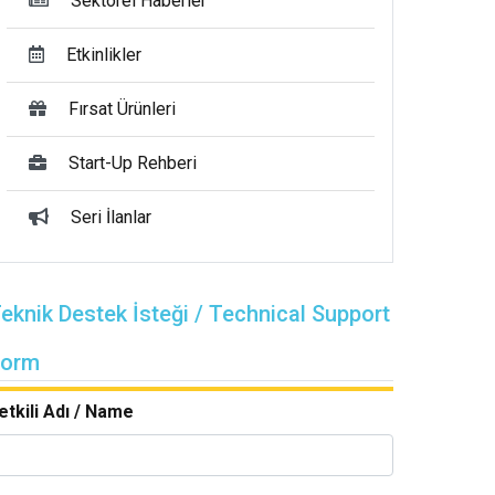
Sektörel Haberler
Etkinlikler
Fırsat Ürünleri
Start-Up Rehberi
Seri İlanlar
eknik Destek İsteği / Technical Support
Form
etkili Adı / Name