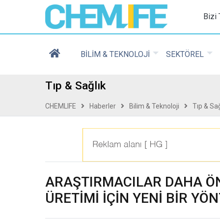
Chemlife - Basılı ve D
Bizi
BİLİM & TEKNOLOJİ
SEKTÖREL
Tıp & Sağlık
CHEMLIFE
Haberler
Bilim & Teknoloji
Tıp & Sağ
ARAŞTIRMACILAR DAHA ÖN
ÜRETİMİ İÇİN YENİ BİR YÖ