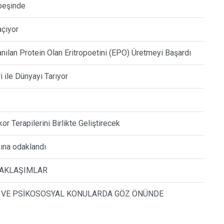
 peşinde
açıyor
anılan Protein Olan Eritropoetini (EPO) Üretmeyi Başardı
ri ile Dünyayı Tarıyor
r Terapilerini Birlikte Geliştirecek
sına odaklandı
 YAKLAŞIMLAR
ĞI VE PSİKOSOSYAL KONULARDA GÖZ ÖNÜNDE