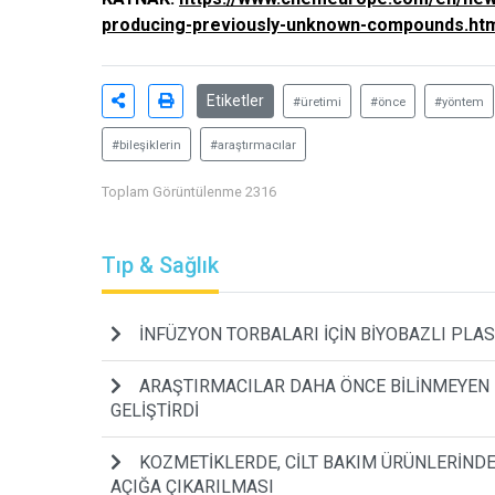
producing-previously-unknown-compounds.ht
Etiketler
#üretimi
#önce
#yöntem
#bileşiklerin
#araştırmacılar
Toplam Görüntülenme 2316
Tıp & Sağlık
İNFÜZYON TORBALARI İÇİN BİYOBAZLI PLA
ARAŞTIRMACILAR DAHA ÖNCE BİLİNMEYEN Bİ
GELİŞTİRDİ
KOZMETİKLERDE, CİLT BAKIM ÜRÜNLERİNDE
AÇIĞA ÇIKARILMASI