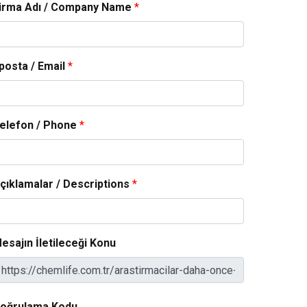
irma Adı / Company Name
*
posta / Email
*
elefon / Phone
*
çıklamalar / Descriptions
*
esajın İletileceği Konu
oğrulama Kodu