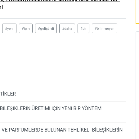
ml
#yeni
#için
#geliştirdi
#daha
#bir
#bilinmeyen
STİKLER
LEŞİKLERİN ÜRETİMİ İÇİN YENİ BİR YÖNTEM
 VE PARFÜMLERDE BULUNAN TEHLİKELİ BİLEŞİKLERİN