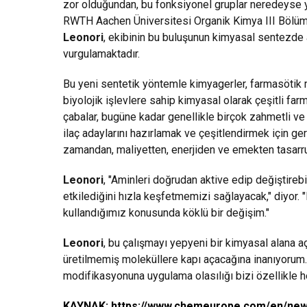
zor olduğundan, bu fonksiyonel gruplar neredeyse ya
RWTH Aachen Üniversitesi Organik Kimya III Bölüm
Leonori
, ekibinin bu buluşunun kimyasal sentezde 
vurgulamaktadır.
Bu yeni sentetik yöntemle kimyagerler, farmasötik m
biyolojik işlevlere sahip kimyasal olarak çeşitli farm
çabalar, bugüne kadar genellikle birçok zahmetli ve 
ilaç adaylarını hazırlamak ve çeşitlendirmek için g
zamandan, maliyetten, enerjiden ve emekten tasarruf
Leonori
, "Aminleri doğrudan aktive edip değiştirebil
etkilediğini hızla keşfetmemizi sağlayacak," diyor.
kullandığımız konusunda köklü bir değişim."
Leonori
, bu çalışmayı yepyeni bir kimyasal alana a
üretilmemiş moleküllere kapı açacağına inanıyorum.
modifikasyonuna uygulama olasılığı bizi özellikle h
KAYNAK:
https://www.chemeurope.com/en/new