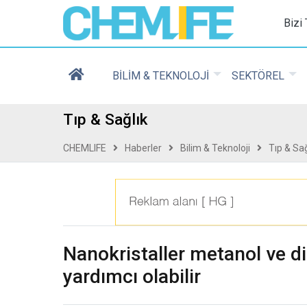
Chemlife - Basılı ve D
Bizi
BİLİM & TEKNOLOJİ
SEKTÖREL
Tıp & Sağlık
CHEMLIFE
Haberler
Bilim & Teknoloji
Tıp & Sağ
Nanokristaller metanol ve d
yardımcı olabilir