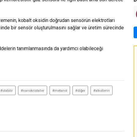
alzemenin, kobalt oksidin doğrudan sensörün elektrotları
içinde bir sensör oluşturulmasını sağlar ve üretim sürecinde
ddelerin tanımlanmasında da yardımcı olabileceği
#olabilir
#nanokristaller
#metanol
#diğer
#alkollerin