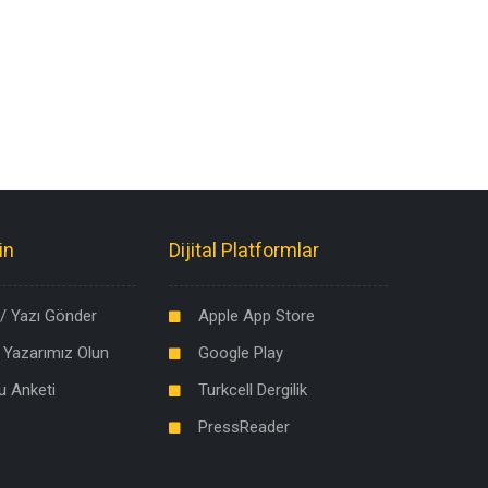
in
Dijital Platformlar
/ Yazı Gönder
Apple App Store
 Yazarımız Olun
Google Play
u Anketi
Turkcell Dergilik
PressReader