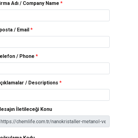
irma Adı / Company Name
*
posta / Email
*
elefon / Phone
*
çıklamalar / Descriptions
*
esajın İletileceği Konu
oğrulama Kodu