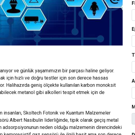
F
E
T
zanıyor ve günlük yaşamımızın bir parçası haline geliyor.
 için hızlı ve doğru testler için son derece hassas
A
yor. Halihazırda geniş ölçekte kullanılan karbon monoksit
bilecek metanol gibi alkolleri tespit etmek için de
M
im insanları, Skoltech Fotonik ve Kuantum Malzemeler
 Albert Nasibulin liderliğinde, tipik olarak geçiş metal
rinin adsorpsiyonunun neden olduğu malzemenin direncindeki
up kemoresistif gaz sensörü ile ilgili basit ama son derece
D