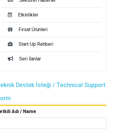
Sektörel Haberler
Etkinlikler
Fırsat Ürünleri
Start-Up Rehberi
Seri İlanlar
eknik Destek İsteği / Technical Support
Form
etkili Adı / Name