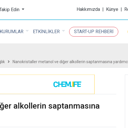
ijital Kimya Dergisi
Hakkımızda
|
Künye
|
R
 Takip Edin
KURUMLAR
ETKİNLİKLER
START-UP REHBERİ
lık
Nanokristaller metanol ve diğer alkollerin saptanmasına yardımcı 
iğer alkollerin saptanmasına