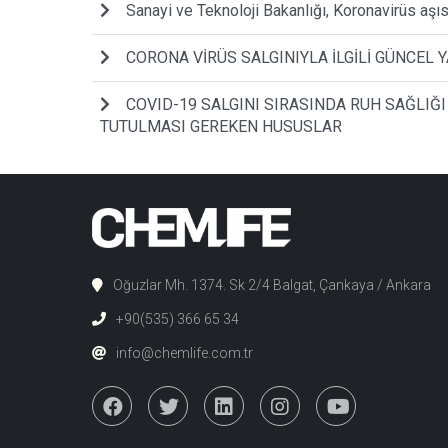
Sanayi ve Teknoloji Bakanlığı, Koronavirüs aşı
CORONA VİRÜS SALGINIYLA İLGİLİ GÜNCEL
COVID-19 SALGINI SIRASINDA RUH SAĞLI
TUTULMASI GEREKEN HUSUSLAR
Oğuzlar Mh. 1374. Sk 2/4 Balgat, Çankaya / Ankara
+90(535) 366 65 34
info@chemlife.com.tr