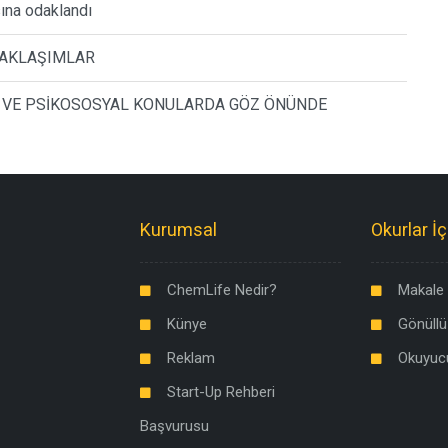
sına odaklandı
 YAKLAŞIMLAR
ĞI VE PSİKOSOSYAL KONULARDA GÖZ ÖNÜNDE
Kurumsal
Okurlar İç
ChemLife Nedir?
Makale 
Künye
Gönüllü
Reklam
Okuyuc
Start-Up Rehberi
Başvurusu