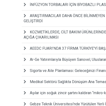
İNFÜZYON TORBALARI İÇİN BİYOBAZLI PLA
ARAŞTIRMACILAR DAHA ÖNCE BİLİNMEYEN Bİ
GELİŞTİRDİ
KOZMETİKLERDE, CİLT BAKIM ÜRÜNLERİNDE
AÇIĞA ÇIKARILMASI
AEEDC FUARI’NDA 37 FİRMA TÜRKİYE’Yİ BAŞ
Ar-Ge Yatırımlarıyla Büyüyen Sanovel, Uluslar
Sigorta ve Aile Planlaması: Geleceğinizi Finans
Medikal Sektörü Sağlıkta Dönüşüm Ana Temasıy
Aşılar için soğuk zincir şartını kaldıran “mikro-
Gebze Teknik Üniversitesi'nde Yürütülen Yerli 