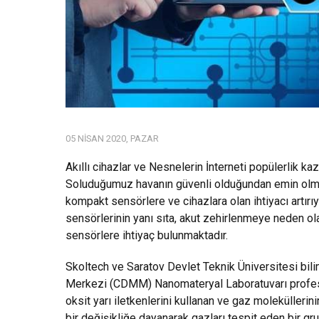
05 NISAN 2020, PAZAR
Akıllı cihazlar ve Nesnelerin İnterneti popülerlik ka
Soluduğumuz havanın güvenli olduğundan emin olmak
kompakt sensörlere ve cihazlara olan ihtiyacı artırı
sensörlerinin yanı sıta, akut zehirlenmeye neden ola
sensörlere ihtiyaç bulunmaktadır.
Skoltech ve Saratov Devlet Teknik Üniversitesi bil
Merkezi (CDMM) Nanomateryal Laboratuvarı profesörü
oksit yarı iletkenlerini kullanan ve gaz molekülle
bir değişikliğe dayanarak gazları tespit eden bir gr