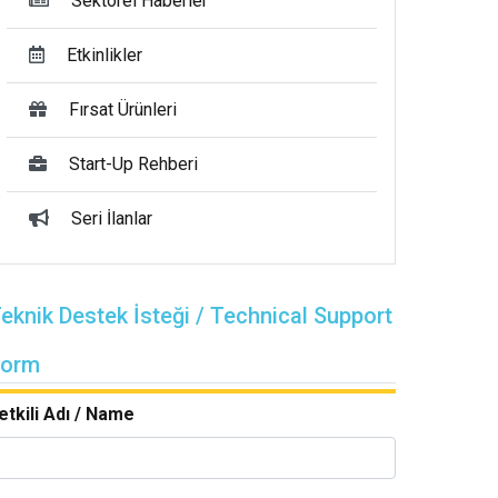
Sektörel Haberler
Etkinlikler
Fırsat Ürünleri
Start-Up Rehberi
Seri İlanlar
eknik Destek İsteği / Technical Support
Form
etkili Adı / Name