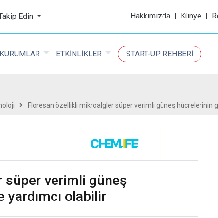
ijital Kimya Dergisi
Hakkımızda
|
Künye
|
R
 Takip Edin
KURUMLAR
ETKİNLİKLER
START-UP REHBERİ
oloji
Floresan özellikli mikroalgler süper verimli güneş hücrelerinin g
er süper verimli güneş
e yardımcı olabilir