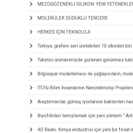
MEZOGÖZENEKLİ SİLİKON: YENİ YETENEKLER
MOLEKÜLER DÜDÜKLÜ TENCERE
HERKES İÇİN TEKNOLOJİ
Türkiye, grafeni seri üretebilen 10 ülkeden bir
Tüketici ürünlerimizde gizlenen görünmez kati
Bilgisayar modellemesi ile yağlayıcıların, mol
İTÜ’lü Bilim İnsanlarının Nanoteknoloji Projel
Araştırmacılar, gümüş iyonlarının bakterileri na
Biyofilmleri temizlemek için yeni yöntem “ Ant
4D Baskı: Kimya endüstrisi için yeni bir fırsat 