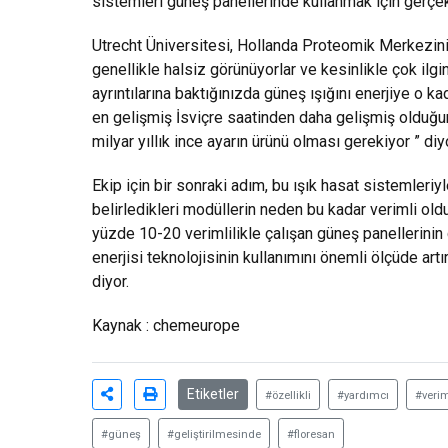
sistemleri güneş panellerinde kullanmak için gerçek
Utrecht Üniversitesi, Hollanda Proteomik Merkezini
genellikle halsiz görünüyorlar ve kesinlikle çok ilg
ayrıntılarına baktığınızda güneş ışığını enerjiye o k
en gelişmiş İsviçre saatinden daha gelişmiş olduğu
milyar yıllık ince ayarın ürünü olması gerekiyor ” diy
Ekip için bir sonraki adım, bu ışık hasat sistemleriyl
belirledikleri modüllerin neden bu kadar verimli olduk
yüzde 10-20 verimlilikle çalışan güneş panellerini
enerjisi teknolojisinin kullanımını önemli ölçüde ar
diyor.
Kaynak : chemeurope
Etiketler
#özellikli
#yardımcı
#verim
#güneş
#geliştirilmesinde
#floresan