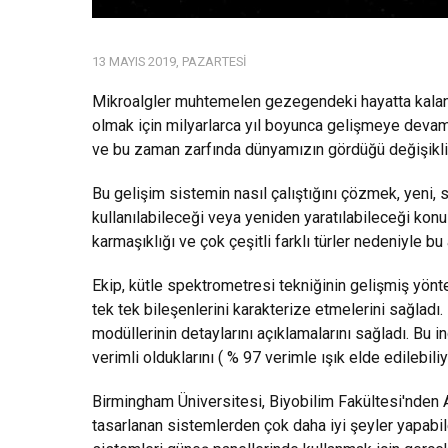
13 MAYIS 2019, PAZARTESI
Mikroalgler muhtemelen gezegendeki hayatta kalan e
olmak için milyarlarca yıl boyunca gelişmeye devam e
ve bu zaman zarfında dünyamızın gördüğü değişiklik
Bu gelişim sistemin nasıl çalıştığını çözmek, yeni, 
kullanılabileceği veya yeniden yaratılabileceği konu
karmaşıklığı ve çok çeşitli farklı türler nedeniyle bu 
Ekip, kütle spektrometresi tekniğinin gelişmiş yönte
tek tek bileşenlerini karakterize etmelerini sağladı
modüllerinin detaylarını açıklamalarını sağladı. Bu 
verimli olduklarını ( % 97 verimle ışık elde edilebili
Birmingham Üniversitesi, Biyobilim Fakültesi'nden 
tasarlanan sistemlerden çok daha iyi şeyler yapabil