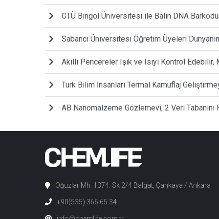
GTÜ Bingöl Üniversitesi ile Balın DNA Barkodu
Sabancı Üniversitesi Öğretim Üyeleri Dünyanın 
Akıllı Pencereler Işık ve Isıyı Kontrol Edebilir,
Türk Bilim İnsanları Termal Kamuflaj Geliştirme
AB Nanomalzeme Gözlemevi, 2 Veri Tabanını H
Oğuzlar Mh. 1374. Sk 2/4 Balgat, Çankaya / Ankara
+90(535) 366 65 34
info@chemlife.com.tr