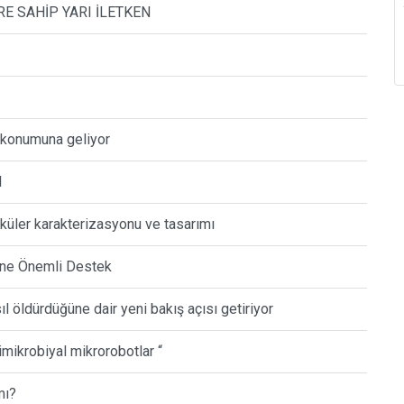
E SAHİP YARI İLETKEN
i konumuna geliyor
l
eküler karakterizasyonu ve tasarımı
erine Önemli Destek
sıl öldürdüğüne dair yeni bakış açısı getiriyor
imikrobiyal mikrorobotlar “
mı?