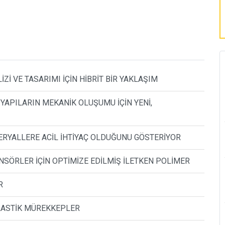
İ VE TASARIMI İÇİN HİBRİT BİR YAKLAŞIM
YAPILARIN MEKANİK OLUŞUMU İÇİN YENİ,
RYALLERE ACİL İHTİYAÇ OLDUĞUNU GÖSTERİYOR
ENSÖRLER İÇİN OPTİMİZE EDİLMİŞ İLETKEN POLİMER
R
ELASTİK MÜREKKEPLER