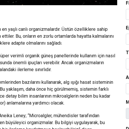
F
E
n yaşlı canlı organizmalardır. Üstün özelliklere sahip
ttiler. Bu, onların en zorlu ortamlarda hayatta kalmalarını
lere adapte olmalarını sağladı.
T
süper verimli organik güneş panellerinde kullanım için nasıl
sunda önemli ipuçları verebilir. Ancak organizmaların
alandaki ilerleme sınırlıdır.
A
mlerinden bazılarını kullanarak, alg ışığı hasat sisteminin
. Bu yaklaşım, daha önce hiç görülmemiş, sistemin farklı
ince detay bilim insanlarının mikroalglerin neden bu kadar
M
yor) anlamalarına yardımcı olacak.
Aneika Leney; “Microalgler, mühendisler tarafından
en büyüleyici organizmalar. Bu bilgiyi uygulayarak, bu
D