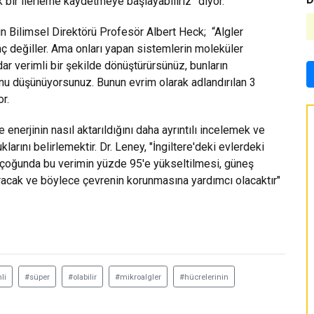
 bir ilerleme kaydetmeye başlayabiliriz” diyor.
n Bilimsel Direktörü Profesör Albert Heck; “Algler
inç değiller. Ama onları yapan sistemlerin moleküler
adar verimli bir şekilde dönüştürürsünüz, bunların
nu düşünüyorsunuz. Bunun evrim olarak adlandırılan 3
or.
e enerjinin nasıl aktarıldığını daha ayrıntılı incelemek ve
larını belirlemektir. Dr. Leney, "İngiltere'deki evlerdeki
n çoğunda bu verimin yüzde 95'e yükseltilmesi, güneş
tıracak ve böylece çevrenin korunmasına yardımcı olacaktır"
li
#süper
#olabilir
#mikroalgler
#hücrelerinin