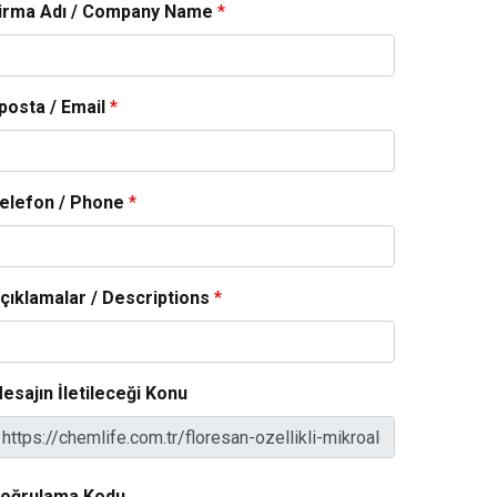
irma Adı / Company Name
*
posta / Email
*
elefon / Phone
*
çıklamalar / Descriptions
*
esajın İletileceği Konu
oğrulama Kodu