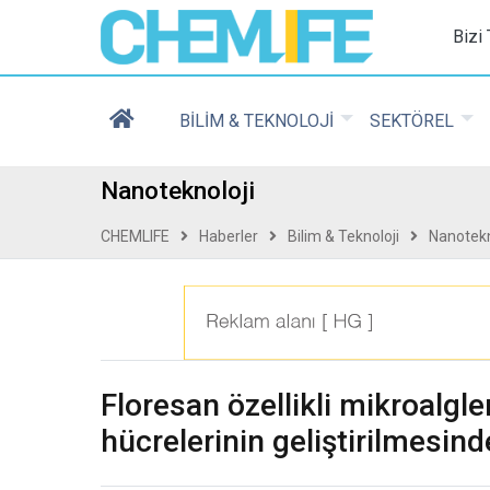
Chemlife - Basılı ve D
Bizi
BİLİM & TEKNOLOJİ
SEKTÖREL
Nanoteknoloji
CHEMLIFE
Haberler
Bilim & Teknoloji
Nanotekn
Floresan özellikli mikroalgl
hücrelerinin geliştirilmesind