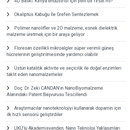
4D Baskı: Kimya endüstrisi için yeni bir fırsat mı?
Okaliptüs Kabuğu İle Grefen Sentezlemek
Polimer nanolifler ve 2D malzeme, esnek dielektrik
malzeme üretmek için bir araya geliyor
Floresan özellikli mikroalgler süper verimli güneş
hücrelerinin geliştirilmesinde yardımcı olabilir
Üstün katalitik aktivite ve seçicilik ile doğal enzimleri
taklit eden nanomalzemeler
Doç. Dr. Zeki CANDAN’ın NanoBiyomalzeme
Alanındaki Patent Başvurusu Tescillendi
Araştırmacılar nanoteknolojiyi kullanarak dopamin için
ilk hızlı sensörü geliştirdiler
UKÜ’lü Akademisyenden, Nano Teknoloji Yaklaşımları