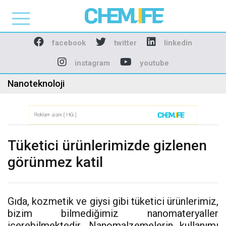
Chemlife - Basılı ve D
facebook
twitter
linkedin
instagram
youtube
Nanoteknoloji
Tüketici ürünlerimizde gizlenen
görünmez katil
Gıda, kozmetik ve giysi gibi tüketici ürünlerimiz,
bizim bilmediğimiz nanomateryaller
içerebilmektedir. Nanomalzemelerin kullanımı