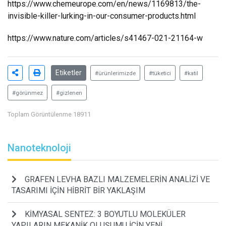
https://www.chemeurope.com/en/news/1169813/the-
invisible-killer-lurking-in-our-consumer-products.html
https://www.nature.com/articles/s41467-021-21164-w
Etiketler
#ürünlerimizde
#tüketici
#katil
#görünmez
#gizlenen
Toplam Görüntülenme 18911
Nanoteknoloji
GRAFEN LEVHA BAZLI MALZEMELERİN ANALİZİ VE
TASARIMI İÇİN HİBRİT BİR YAKLAŞIM
KİMYASAL SENTEZ: 3 BOYUTLU MOLEKÜLER
YAPILARIN MEKANİK OLUŞUMU İÇİN YENİ,